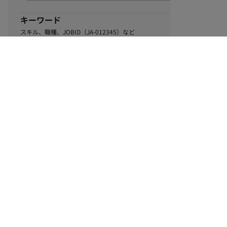
キーワード
スキル、職種、JOBID（JA-012345）など
0
該当するお仕事数
件
この条件で絞り込む
ル
利用規約
個人情報保護方針
サイトマップ