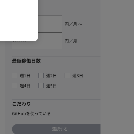
単価
円／月 〜
円／月
最低稼働日数
週1日
週2日
週3日
週4日
週5日
こだわり
GitHubを使っている
選択する