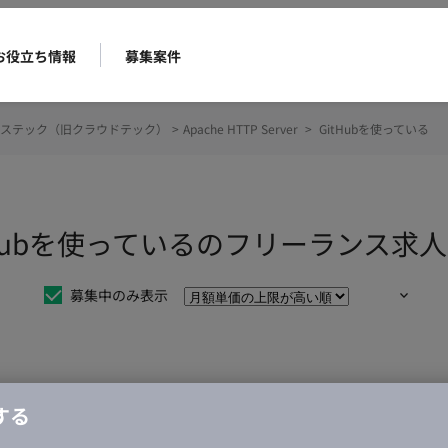
お役立ち情報
募集案件
ステック（旧クラウドテック）
>
Apache HTTP Server
>
GitHubを使っている
er GitHubを使っているのフリーランス
募集中のみ表示
仕事は見つかりませんでした。
する