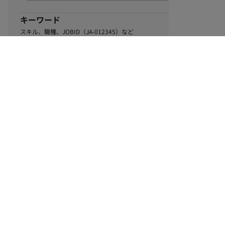
キーワード
スキル、職種、JOBID（JA-012345）など
0
該当するお仕事数
件
この条件で絞り込む
ル
利用規約
個人情報保護方針
サイトマップ