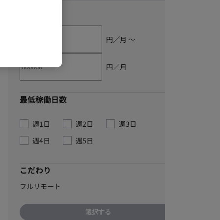
単価
円／月 〜
円／月
最低稼働日数
週1日
週2日
週3日
週4日
週5日
こだわり
フルリモート
選択する