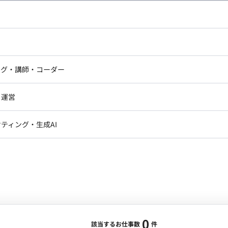
し広い条件設定で検索してみてください。
ドエンジニア
フロントエンジニア
ニア・Androidエンジニア
ゲームプログラマ・エンジニ
アートディレクター・クリエイ
ナー・UI/UXデザイナー
ンジニア
セキュリティエンジニア
ング・講師・コーダー
ター
ジニア・テクニカルサポート
AIエンジニア・機械学習エン
ー
Webライター
クデザイナー・CGデザイナー・イ
ジニア・Androidエンジニア
ゲームプログラマ・エンジニア
・運営
ター
ンジニア・テクニカルサポート
AIエンジニア・機械学習エンジニア
訳・その他ライター
レクター・プロデューサー・プロジェ
データアナリスト・データサ
ティング・生成AI
ジャー
・メディア運用
DX推進
ン
Unity
Objective-C
Python
ンサルタント・ITコンサルタント
ント・企画・セールス
採用・組織開発・制度設計
エンジニアリング
0
該当するお仕事数
件