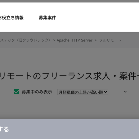
お役立ち情報
募集案件
ステック（旧クラウドテック）
>
Apache HTTP Server
>
フルリモート
ver フルリモートのフリーランス求人・案
募集中のみ表示
仕事は見つかりませんでした。
する