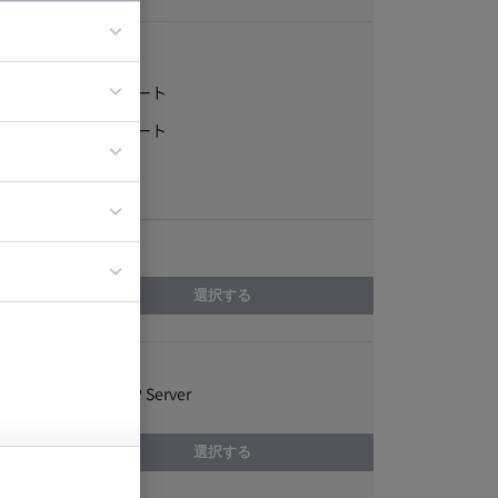
稼働形態
フルリモート
ア
一部リモート
ティブディレク
常駐
ジニア
エリア
イエンティスト
選択する
スキル
Apache HTTP Server
選択する