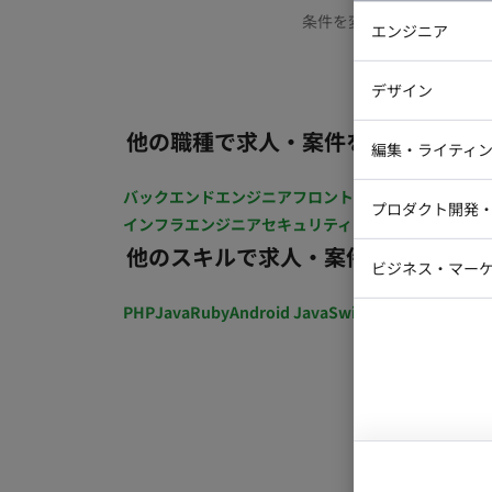
条件を変更するか、もう少
エンジニア
バックエン
デザイン
iOSエンジ
他の職種で求人・案件を探す
Webデザイ
インフラエ
編集・ライティ
テストエン
Webコーダ
グラフィッ
バックエンドエンジニア
フロントエンジニア
iOSエン
プロダクト開発
ラストレー
インフラエンジニア
セキュリティエンジニア
テストエ
編集者・翻
他のスキルで求人・案件を探す
Webディ
ビジネス・マーケ
クトマネー
マーケター
PHP
Java
Ruby
Android Java
Swift
開発ディレクショ
システムコ
コンサルタ
プロンプト