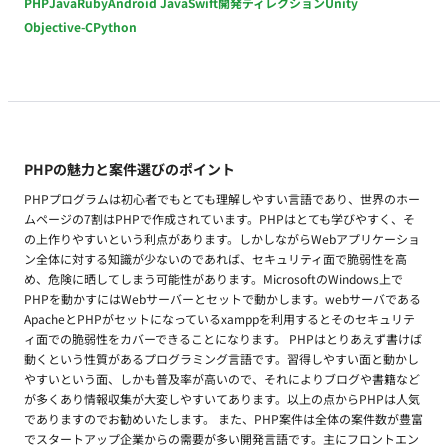
PHP
Java
Ruby
Android Java
Swift
開発ディレクション
Unity
Objective-C
Python
PHPの魅力と案件選びのポイント
PHPプログラムは初心者でもとても理解しやすい言語であり、世界のホー
ムページの7割はPHPで作成されています。PHPはとても学びやすく、そ
の上作りやすいという利点があります。しかしながらWebアプリケーショ
ン全体に対する知識が少ないのであれば、セキュリティ面で脆弱性を高
め、危険に晒してしまう可能性があります。MicrosoftのWindows上で
PHPを動かすにはWebサーバーとセットで動かします。webサーバである
ApacheとPHPがセットになっているxamppを利用するとそのセキュリテ
ィ面での脆弱性をカバーできることになります。 PHPはとりあえず書けば
動くという性質があるプログラミング言語です。習得しやすい面と動かし
やすいという面、しかも普及率が高いので、それによりブログや書籍など
が多くあり情報収集が大変しやすいてあります。以上の点からPHPは人気
でありますのでお勧めいたします。 また、PHP案件は全体の案件数が豊富
でスタートアップ企業からの需要が多い開発言語です。主にフロントエン