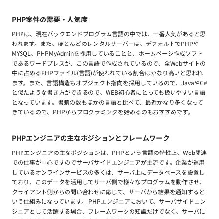
PHP案件の需要・人気度
PHPは、現在バックエンドプログラム言語の中では、一番人気があると思
われます。また、ほとんどのレンタルサーバーは、デフォルトでPHPや
MYSQL、PHPMyAdminを採用していることと、ホームページ作成ソフト
であるワードプレスが、この言語で作成されているので、全Webサイトの
中に占めるPHPファイル(言語)が使われている割合はかなり高いと思われ
ます。また、言語構造もオブジェクト指向を採用しているので、JavaやC#
と似たような書き方ができるので、WEB初心者にとっても扱いやすい言語
となっています。書籍の数もほかの言語と比べて、最近かなり多くなって
きているので、PHPからプログラミングを始めるのもおすすめです。
PHPエンジニアの主なポジションとフレームワーク
PHPエンジニアの主なポジションは、PHPという言語の特性上、Web関連
での仕事が中心ですのでサーバサイドエンジニアが主流です。企業が運用
しているオンラインサービスの多くは、サーバ上にデータベースを設置し
ており、このデータを活用してサーバ側で様々なプログラムを動作させ、
クライアント側からの問い合わせに応じて、サーバから結果を通知すると
いう仕組みになっています。 PHPエンジニアにおいて、サーバサイドエン
ジニアとして活躍する場合、フレームワークの知識だけでなく、サーバに