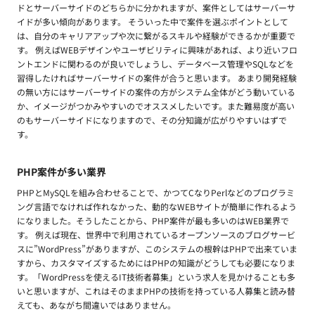
ドとサーバーサイドのどちらかに分かれますが、案件としてはサーバーサ
イドが多い傾向があります。 そういった中で案件を選ぶポイントとして
は、自分のキャリアアップや次に繋がるスキルや経験ができるかが重要で
す。 例えばWEBデザインやユーザビリティに興味があれば、より近いフロ
ントエンドに関わるのが良いでしょうし、データベース管理やSQLなどを
習得したければサーバーサイドの案件が合うと思います。 あまり開発経験
の無い方にはサーバーサイドの案件の方がシステム全体がどう動いている
か、イメージがつかみやすいのでオススメしたいです。また難易度が高い
のもサーバーサイドになりますので、その分知識が広がりやすいはずで
す。
PHP案件が多い業界
PHPとMySQLを組み合わせることで、かつてCなりPerlなどのプログラミ
ング言語でなければ作れなかった、動的なWEBサイトが簡単に作れるよう
になりました。そうしたことから、PHP案件が最も多いのはWEB業界で
す。 例えば現在、世界中で利用されているオープンソースのブログサービ
スに”WordPress”がありますが、このシステムの根幹はPHPで出来ていま
すから、カスタマイズするためにはPHPの知識がどうしても必要になりま
す。「WordPressを使えるIT技術者募集」という求人を見かけることも多
いと思いますが、これはそのままPHPの技術を持っている人募集と読み替
えても、あながち間違いではありません。