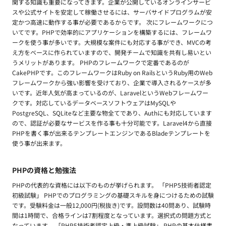
関する知識も重要になってきます。企業が公開しているオンラインサービ
スや公式サイトを安定して稼働させるには、サーバサイドプログラムが安
定かつ高速に動作する事が必要であるからです。 次にフレームワークにつ
いてです。PHPで効率的にアプリケーションを構築するには、フレームワ
ークを使う事が多いです。大規模な案件にも対応する事ができ、MVCの考
え方をベースに作られていますので、開発チームで知識を共有し易いとい
うメリットがあります。 PHPのフレームワークで定番であるのが
CakePHPです。このフレームワークはRuby on RailsというRuby用のWeb
フレームワークから強い影響を受けており、企業で導入されるケースが多
いです。近年人気が高まっているのが、LaravelというWebフレームワー
クです。対応しているデータベースソフトウェアはMySQLや
PostgreSQL、SQLiteなど主要な物全てであり、Authにも対応しています
ので、認証が必要なサービスを作る事も十分可能です。Laravel4から直接
PHPを書く事が出来るテンプレートエンジンであるBladeテンプレートを
使う事が出来ます。
PHPの資格と勉強法
PHPの代表的な資格には以下のものが挙げられます。 「PHP5技術者認定
初級試験」 PHPでのプログラミングの基礎スキルを身につけるための試験
です。受験料金は一般12,000円(税抜き)です。設問数は40問あり、試験時
間は1時間で、合格ラインは7割程度となっています。選択式の問題方式と
なっています。 「PHP5技術者認定上級・準上級試験」 PHPの基本仕様書