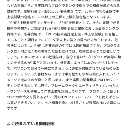
などの書類からから実践的なプログラミング技術までの知識が求められる
試験です。受験料金は一般15,000円(税抜き)です。50%～70%の正解で準
上級試験の合格で、70%以上の正解で上級試験合格となっています。
「PHP5技術者認定ウィザード」 「PHP技術者として、社会に貢献できる
技術や発想力」が認定されるPHP5技術者認定試験における最高ランクの
資格です。応募資格は、「PHP5技術者認定上級・準上級試験」に合格し
ていることと期日までに4000文字以上の論文の提出が求められます。 勉
強法については、PHPは開発言語の中では比較的簡単ですが、プログラミ
ングに下地が無く参考書をただ読むだけでは、理解に至るまでは難しいで
しょう。 PHPのオススメの勉強法は、自分で書いたプログラムが実際に動
くのを見るのが1番だと思います。参考書によっては本のシナリオに沿っ
て、パソコンで自分で一緒にできるようにDVDが付録されているものがあ
ります。そういった書籍から、まずは手を動かしながら頭に入れていくイ
メージで進めるのが良いと思います。 また実際の開発現場では1からコー
ディングするわけでは無く、フレームワークやユーティリティといったオ
ープンソースを利用して作業工数を短縮しています。 プログラムに使う1
つ1つの命令文を覚えるより、例えばPHPでフレームワークを使えばどん
な事ができるのか、といった知識を身につけることが理解の進む近道のは
ずです。
よく読まれている関連記事