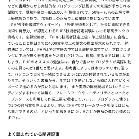
などの書類からから実践的なプログラミング技術までの知識が求められる
試験です。受験料金は一般15,000円(税抜き)です。50%～70%の正解で準
上級試験の合格で、70%以上の正解で上級試験合格となっています。
「PHP5技術者認定ウィザード」 「PHP技術者として、社会に貢献できる
技術や発想力」が認定されるPHP5技術者認定試験における最高ランクの
資格です。応募資格は、「PHP5技術者認定上級・準上級試験」に合格し
ていることと期日までに4000文字以上の論文の提出が求められます。 勉
強法については、PHPは開発言語の中では比較的簡単ですが、プログラミ
ングに下地が無く参考書をただ読むだけでは、理解に至るまでは難しいで
しょう。 PHPのオススメの勉強法は、自分で書いたプログラムが実際に動
くのを見るのが1番だと思います。参考書によっては本のシナリオに沿っ
て、パソコンで自分で一緒にできるようにDVDが付録されているものがあ
ります。そういった書籍から、まずは手を動かしながら頭に入れていくイ
メージで進めるのが良いと思います。 また実際の開発現場では1からコー
ディングするわけでは無く、フレームワークやユーティリティといったオ
ープンソースを利用して作業工数を短縮しています。 プログラムに使う1
つ1つの命令文を覚えるより、例えばPHPでフレームワークを使えばどん
な事ができるのか、といった知識を身につけることが理解の進む近道のは
ずです。
よく読まれている関連記事