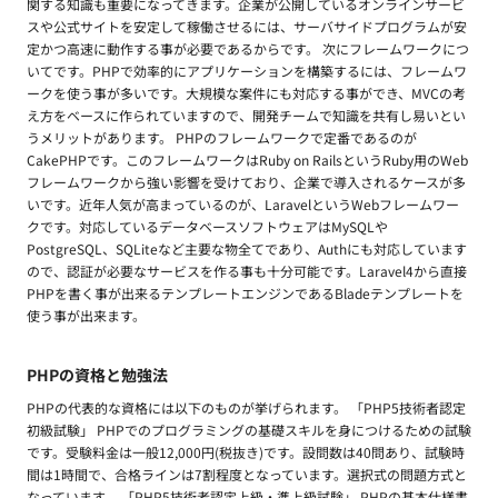
関する知識も重要になってきます。企業が公開しているオンラインサービ
スや公式サイトを安定して稼働させるには、サーバサイドプログラムが安
定かつ高速に動作する事が必要であるからです。 次にフレームワークにつ
いてです。PHPで効率的にアプリケーションを構築するには、フレームワ
ークを使う事が多いです。大規模な案件にも対応する事ができ、MVCの考
え方をベースに作られていますので、開発チームで知識を共有し易いとい
うメリットがあります。 PHPのフレームワークで定番であるのが
CakePHPです。このフレームワークはRuby on RailsというRuby用のWeb
フレームワークから強い影響を受けており、企業で導入されるケースが多
いです。近年人気が高まっているのが、LaravelというWebフレームワー
クです。対応しているデータベースソフトウェアはMySQLや
PostgreSQL、SQLiteなど主要な物全てであり、Authにも対応しています
ので、認証が必要なサービスを作る事も十分可能です。Laravel4から直接
PHPを書く事が出来るテンプレートエンジンであるBladeテンプレートを
使う事が出来ます。
PHPの資格と勉強法
PHPの代表的な資格には以下のものが挙げられます。 「PHP5技術者認定
初級試験」 PHPでのプログラミングの基礎スキルを身につけるための試験
です。受験料金は一般12,000円(税抜き)です。設問数は40問あり、試験時
間は1時間で、合格ラインは7割程度となっています。選択式の問題方式と
なっています。 「PHP5技術者認定上級・準上級試験」 PHPの基本仕様書