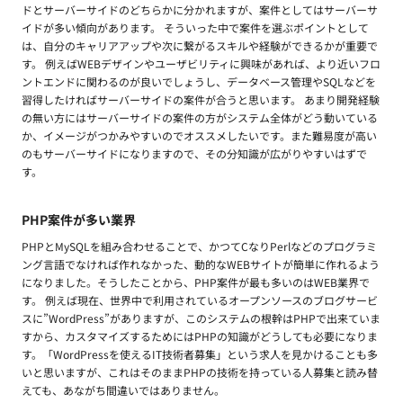
ドとサーバーサイドのどちらかに分かれますが、案件としてはサーバーサ
イドが多い傾向があります。 そういった中で案件を選ぶポイントとして
は、自分のキャリアアップや次に繋がるスキルや経験ができるかが重要で
す。 例えばWEBデザインやユーザビリティに興味があれば、より近いフロ
ントエンドに関わるのが良いでしょうし、データベース管理やSQLなどを
習得したければサーバーサイドの案件が合うと思います。 あまり開発経験
の無い方にはサーバーサイドの案件の方がシステム全体がどう動いている
か、イメージがつかみやすいのでオススメしたいです。また難易度が高い
のもサーバーサイドになりますので、その分知識が広がりやすいはずで
す。
PHP案件が多い業界
PHPとMySQLを組み合わせることで、かつてCなりPerlなどのプログラミ
ング言語でなければ作れなかった、動的なWEBサイトが簡単に作れるよう
になりました。そうしたことから、PHP案件が最も多いのはWEB業界で
す。 例えば現在、世界中で利用されているオープンソースのブログサービ
スに”WordPress”がありますが、このシステムの根幹はPHPで出来ていま
すから、カスタマイズするためにはPHPの知識がどうしても必要になりま
す。「WordPressを使えるIT技術者募集」という求人を見かけることも多
いと思いますが、これはそのままPHPの技術を持っている人募集と読み替
えても、あながち間違いではありません。