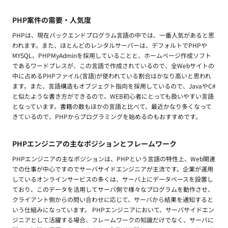
PHP案件の需要・人気度
PHPは、現在バックエンドプログラム言語の中では、一番人気があると思
われます。また、ほとんどのレンタルサーバーは、デフォルトでPHPや
MYSQL、PHPMyAdminを採用していることと、ホームページ作成ソフト
であるワードプレスが、この言語で作成されているので、全Webサイトの
中に占めるPHPファイル(言語)が使われている割合はかなり高いと思われ
ます。また、言語構造もオブジェクト指向を採用しているので、JavaやC#
と似たような書き方ができるので、WEB初心者にとっても扱いやすい言語
となっています。書籍の数もほかの言語と比べて、最近かなり多くなって
きているので、PHPからプログラミングを始めるのもおすすめです。
PHPエンジニアの主なポジションとフレームワーク
PHPエンジニアの主なポジションは、PHPという言語の特性上、Web関連
での仕事が中心ですのでサーバサイドエンジニアが主流です。企業が運用
しているオンラインサービスの多くは、サーバ上にデータベースを設置し
ており、このデータを活用してサーバ側で様々なプログラムを動作させ、
クライアント側からの問い合わせに応じて、サーバから結果を通知すると
いう仕組みになっています。 PHPエンジニアにおいて、サーバサイドエン
ジニアとして活躍する場合、フレームワークの知識だけでなく、サーバに