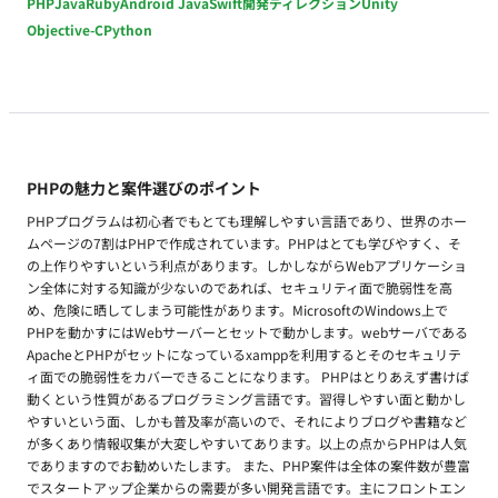
PHP
Java
Ruby
Android Java
Swift
開発ディレクション
Unity
Objective-C
Python
PHPの魅力と案件選びのポイント
PHPプログラムは初心者でもとても理解しやすい言語であり、世界のホー
ムページの7割はPHPで作成されています。PHPはとても学びやすく、そ
の上作りやすいという利点があります。しかしながらWebアプリケーショ
ン全体に対する知識が少ないのであれば、セキュリティ面で脆弱性を高
め、危険に晒してしまう可能性があります。MicrosoftのWindows上で
PHPを動かすにはWebサーバーとセットで動かします。webサーバである
ApacheとPHPがセットになっているxamppを利用するとそのセキュリテ
ィ面での脆弱性をカバーできることになります。 PHPはとりあえず書けば
動くという性質があるプログラミング言語です。習得しやすい面と動かし
やすいという面、しかも普及率が高いので、それによりブログや書籍など
が多くあり情報収集が大変しやすいてあります。以上の点からPHPは人気
でありますのでお勧めいたします。 また、PHP案件は全体の案件数が豊富
でスタートアップ企業からの需要が多い開発言語です。主にフロントエン