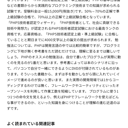
などの書類からから実践的なプログラミング技術までの知識が求められる
試験です。受験料金は一般15,000円(税抜き)です。50%～70%の正解で準
上級試験の合格で、70%以上の正解で上級試験合格となっています。
「PHP5技術者認定ウィザード」 「PHP技術者として、社会に貢献できる
技術や発想力」が認定されるPHP5技術者認定試験における最高ランクの
資格です。応募資格は、「PHP5技術者認定上級・準上級試験」に合格し
ていることと期日までに4000文字以上の論文の提出が求められます。 勉
強法については、PHPは開発言語の中では比較的簡単ですが、プログラミ
ングに下地が無く参考書をただ読むだけでは、理解に至るまでは難しいで
しょう。 PHPのオススメの勉強法は、自分で書いたプログラムが実際に動
くのを見るのが1番だと思います。参考書によっては本のシナリオに沿っ
て、パソコンで自分で一緒にできるようにDVDが付録されているものがあ
ります。そういった書籍から、まずは手を動かしながら頭に入れていくイ
メージで進めるのが良いと思います。 また実際の開発現場では1からコー
ディングするわけでは無く、フレームワークやユーティリティといったオ
ープンソースを利用して作業工数を短縮しています。 プログラムに使う1
つ1つの命令文を覚えるより、例えばPHPでフレームワークを使えばどん
な事ができるのか、といった知識を身につけることが理解の進む近道のは
ずです。
よく読まれている関連記事