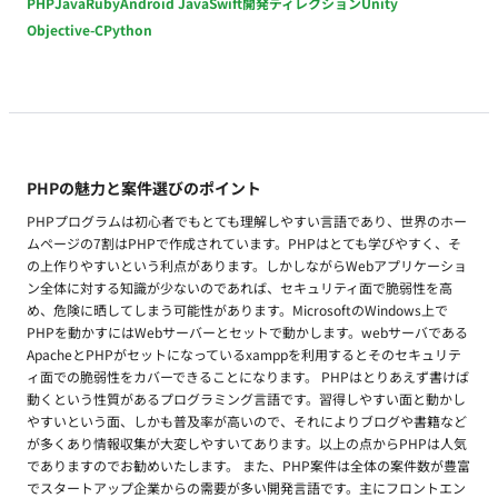
PHP
Java
Ruby
Android Java
Swift
開発ディレクション
Unity
Objective-C
Python
PHPの魅力と案件選びのポイント
PHPプログラムは初心者でもとても理解しやすい言語であり、世界のホー
ムページの7割はPHPで作成されています。PHPはとても学びやすく、そ
の上作りやすいという利点があります。しかしながらWebアプリケーショ
ン全体に対する知識が少ないのであれば、セキュリティ面で脆弱性を高
め、危険に晒してしまう可能性があります。MicrosoftのWindows上で
PHPを動かすにはWebサーバーとセットで動かします。webサーバである
ApacheとPHPがセットになっているxamppを利用するとそのセキュリテ
ィ面での脆弱性をカバーできることになります。 PHPはとりあえず書けば
動くという性質があるプログラミング言語です。習得しやすい面と動かし
やすいという面、しかも普及率が高いので、それによりブログや書籍など
が多くあり情報収集が大変しやすいてあります。以上の点からPHPは人気
でありますのでお勧めいたします。 また、PHP案件は全体の案件数が豊富
でスタートアップ企業からの需要が多い開発言語です。主にフロントエン