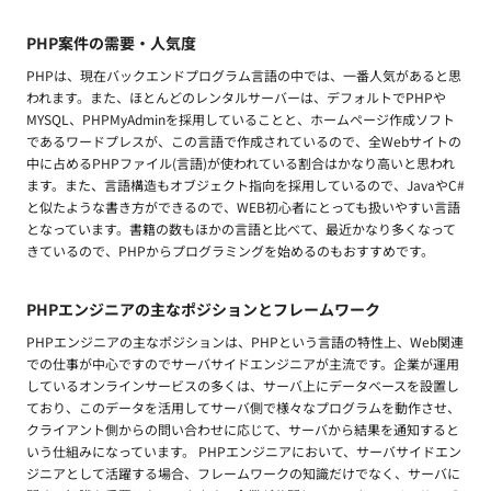
PHP案件の需要・人気度
PHPは、現在バックエンドプログラム言語の中では、一番人気があると思
われます。また、ほとんどのレンタルサーバーは、デフォルトでPHPや
MYSQL、PHPMyAdminを採用していることと、ホームページ作成ソフト
であるワードプレスが、この言語で作成されているので、全Webサイトの
中に占めるPHPファイル(言語)が使われている割合はかなり高いと思われ
ます。また、言語構造もオブジェクト指向を採用しているので、JavaやC#
と似たような書き方ができるので、WEB初心者にとっても扱いやすい言語
となっています。書籍の数もほかの言語と比べて、最近かなり多くなって
きているので、PHPからプログラミングを始めるのもおすすめです。
PHPエンジニアの主なポジションとフレームワーク
PHPエンジニアの主なポジションは、PHPという言語の特性上、Web関連
での仕事が中心ですのでサーバサイドエンジニアが主流です。企業が運用
しているオンラインサービスの多くは、サーバ上にデータベースを設置し
ており、このデータを活用してサーバ側で様々なプログラムを動作させ、
クライアント側からの問い合わせに応じて、サーバから結果を通知すると
いう仕組みになっています。 PHPエンジニアにおいて、サーバサイドエン
ジニアとして活躍する場合、フレームワークの知識だけでなく、サーバに