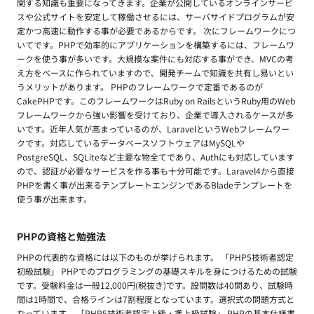
関する知識も重要になってきます。企業が公開しているオンラインサービ
スや公式サイトを安定して稼働させるには、サーバサイドプログラムが安
定かつ高速に動作する事が必要であるからです。 次にフレームワークにつ
いてです。PHPで効率的にアプリケーションを構築するには、フレームワ
ークを使う事が多いです。大規模な案件にも対応する事ができ、MVCの考
え方をベースに作られていますので、開発チームで知識を共有し易いとい
うメリットがあります。 PHPのフレームワークで定番であるのが
CakePHPです。このフレームワークはRuby on RailsというRuby用のWeb
フレームワークから強い影響を受けており、企業で導入されるケースが多
いです。近年人気が高まっているのが、LaravelというWebフレームワー
クです。対応しているデータベースソフトウェアはMySQLや
PostgreSQL、SQLiteなど主要な物全てであり、Authにも対応しています
ので、認証が必要なサービスを作る事も十分可能です。Laravel4から直接
PHPを書く事が出来るテンプレートエンジンであるBladeテンプレートを
使う事が出来ます。
PHPの資格と勉強法
PHPの代表的な資格には以下のものが挙げられます。 「PHP5技術者認定
初級試験」 PHPでのプログラミングの基礎スキルを身につけるための試験
です。受験料金は一般12,000円(税抜き)です。設問数は40問あり、試験時
間は1時間で、合格ラインは7割程度となっています。選択式の問題方式と
なっています。 「PHP5技術者認定上級・準上級試験」 PHPの基本仕様書