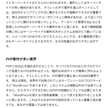
ドとサーバーサイドのどちらかに分かれますが、案件としてはサーバーサ
イドが多い傾向があります。 そういった中で案件を選ぶポイントとして
は、自分のキャリアアップや次に繋がるスキルや経験ができるかが重要で
す。 例えばWEBデザインやユーザビリティに興味があれば、より近いフロ
ントエンドに関わるのが良いでしょうし、データベース管理やSQLなどを
習得したければサーバーサイドの案件が合うと思います。 あまり開発経験
の無い方にはサーバーサイドの案件の方がシステム全体がどう動いている
か、イメージがつかみやすいのでオススメしたいです。また難易度が高い
のもサーバーサイドになりますので、その分知識が広がりやすいはずで
す。
PHP案件が多い業界
PHPとMySQLを組み合わせることで、かつてCなりPerlなどのプログラミ
ング言語でなければ作れなかった、動的なWEBサイトが簡単に作れるよう
になりました。そうしたことから、PHP案件が最も多いのはWEB業界で
す。 例えば現在、世界中で利用されているオープンソースのブログサービ
スに”WordPress”がありますが、このシステムの根幹はPHPで出来ていま
すから、カスタマイズするためにはPHPの知識がどうしても必要になりま
す。「WordPressを使えるIT技術者募集」という求人を見かけることも多
いと思いますが、これはそのままPHPの技術を持っている人募集と読み替
えても、あながち間違いではありません。