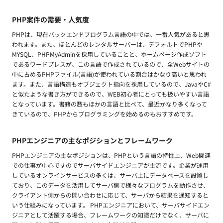
PHP案件の需要・人気度
PHPは、現在バックエンドプログラム言語の中では、一番人気があると思
われます。また、ほとんどのレンタルサーバーは、デフォルトでPHPや
MYSQL、PHPMyAdminを採用していることと、ホームページ作成ソフト
であるワードプレスが、この言語で作成されているので、全Webサイトの
中に占めるPHPファイル(言語)が使われている割合はかなり高いと思われ
ます。また、言語構造もオブジェクト指向を採用しているので、JavaやC#
と似たような書き方ができるので、WEB初心者にとっても扱いやすい言語
となっています。書籍の数もほかの言語と比べて、最近かなり多くなって
きているので、PHPからプログラミングを始めるのもおすすめです。
PHPエンジニアの主なポジションとフレームワーク
PHPエンジニアの主なポジションは、PHPという言語の特性上、Web関連
での仕事が中心ですのでサーバサイドエンジニアが主流です。企業が運用
しているオンラインサービスの多くは、サーバ上にデータベースを設置し
ており、このデータを活用してサーバ側で様々なプログラムを動作させ、
クライアント側からの問い合わせに応じて、サーバから結果を通知すると
いう仕組みになっています。 PHPエンジニアにおいて、サーバサイドエン
ジニアとして活躍する場合、フレームワークの知識だけでなく、サーバに