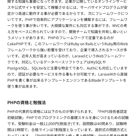
関する知識も重要になってきます。企業が公開しているオンラインサービ
スや公式サイトを安定して稼働させるには、サーバサイドプログラムが安
定かつ高速に動作する事が必要であるからです。 次にフレームワークにつ
いてです。PHPで効率的にアプリケーションを構築するには、フレームワ
ークを使う事が多いです。大規模な案件にも対応する事ができ、MVCの考
え方をベースに作られていますので、開発チームで知識を共有し易いとい
うメリットがあります。 PHPのフレームワークで定番であるのが
CakePHPです。このフレームワークはRuby on RailsというRuby用のWeb
フレームワークから強い影響を受けており、企業で導入されるケースが多
いです。近年人気が高まっているのが、LaravelというWebフレームワー
クです。対応しているデータベースソフトウェアはMySQLや
PostgreSQL、SQLiteなど主要な物全てであり、Authにも対応しています
ので、認証が必要なサービスを作る事も十分可能です。Laravel4から直接
PHPを書く事が出来るテンプレートエンジンであるBladeテンプレートを
使う事が出来ます。
PHPの資格と勉強法
PHPの代表的な資格には以下のものが挙げられます。 「PHP5技術者認定
初級試験」 PHPでのプログラミングの基礎スキルを身につけるための試験
です。受験料金は一般12,000円(税抜き)です。設問数は40問あり、試験時
間は1時間で、合格ラインは7割程度となっています。選択式の問題方式と
なっています。 「PHP5技術者認定上級・準上級試験」 PHPの基本仕様書