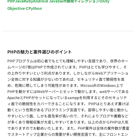
PHP
Java
Ruby
Android Java
Swift
開発ディレクション
Unity
Objective-C
Python
PHPの魅力と案件選びのポイント
PHPプログラムは初心者でもとても理解しやすい言語であり、世界のホー
ムページの7割はPHPで作成されています。PHPはとても学びやすく、そ
の上作りやすいという利点があります。しかしながらWebアプリケーショ
ン全体に対する知識が少ないのであれば、セキュリティ面で脆弱性を高
め、危険に晒してしまう可能性があります。MicrosoftのWindows上で
PHPを動かすにはWebサーバーとセットで動かします。webサーバである
ApacheとPHPがセットになっているxamppを利用するとそのセキュリテ
ィ面での脆弱性をカバーできることになります。 PHPはとりあえず書けば
動くという性質があるプログラミング言語です。習得しやすい面と動かし
やすいという面、しかも普及率が高いので、それによりブログや書籍など
が多くあり情報収集が大変しやすいてあります。以上の点からPHPは人気
でありますのでお勧めいたします。 また、PHP案件は全体の案件数が豊富
でスタートアップ企業からの需要が多い開発言語です。主にフロントエン