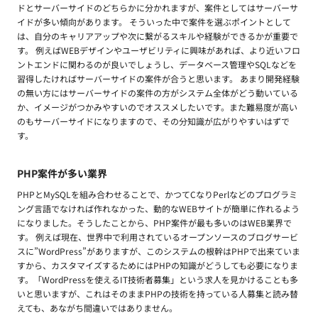
ドとサーバーサイドのどちらかに分かれますが、案件としてはサーバーサ
イドが多い傾向があります。 そういった中で案件を選ぶポイントとして
は、自分のキャリアアップや次に繋がるスキルや経験ができるかが重要で
す。 例えばWEBデザインやユーザビリティに興味があれば、より近いフロ
ントエンドに関わるのが良いでしょうし、データベース管理やSQLなどを
習得したければサーバーサイドの案件が合うと思います。 あまり開発経験
の無い方にはサーバーサイドの案件の方がシステム全体がどう動いている
か、イメージがつかみやすいのでオススメしたいです。また難易度が高い
のもサーバーサイドになりますので、その分知識が広がりやすいはずで
す。
PHP案件が多い業界
PHPとMySQLを組み合わせることで、かつてCなりPerlなどのプログラミ
ング言語でなければ作れなかった、動的なWEBサイトが簡単に作れるよう
になりました。そうしたことから、PHP案件が最も多いのはWEB業界で
す。 例えば現在、世界中で利用されているオープンソースのブログサービ
スに”WordPress”がありますが、このシステムの根幹はPHPで出来ていま
すから、カスタマイズするためにはPHPの知識がどうしても必要になりま
す。「WordPressを使えるIT技術者募集」という求人を見かけることも多
いと思いますが、これはそのままPHPの技術を持っている人募集と読み替
えても、あながち間違いではありません。