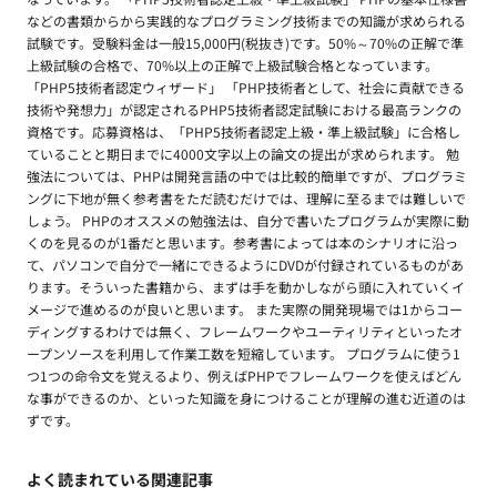
などの書類からから実践的なプログラミング技術までの知識が求められる
試験です。受験料金は一般15,000円(税抜き)です。50%～70%の正解で準
上級試験の合格で、70%以上の正解で上級試験合格となっています。
「PHP5技術者認定ウィザード」 「PHP技術者として、社会に貢献できる
技術や発想力」が認定されるPHP5技術者認定試験における最高ランクの
資格です。応募資格は、「PHP5技術者認定上級・準上級試験」に合格し
ていることと期日までに4000文字以上の論文の提出が求められます。 勉
強法については、PHPは開発言語の中では比較的簡単ですが、プログラミ
ングに下地が無く参考書をただ読むだけでは、理解に至るまでは難しいで
しょう。 PHPのオススメの勉強法は、自分で書いたプログラムが実際に動
くのを見るのが1番だと思います。参考書によっては本のシナリオに沿っ
て、パソコンで自分で一緒にできるようにDVDが付録されているものがあ
ります。そういった書籍から、まずは手を動かしながら頭に入れていくイ
メージで進めるのが良いと思います。 また実際の開発現場では1からコー
ディングするわけでは無く、フレームワークやユーティリティといったオ
ープンソースを利用して作業工数を短縮しています。 プログラムに使う1
つ1つの命令文を覚えるより、例えばPHPでフレームワークを使えばどん
な事ができるのか、といった知識を身につけることが理解の進む近道のは
ずです。
よく読まれている関連記事