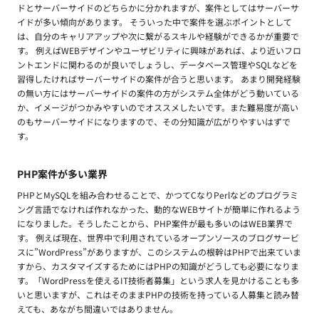
ドとサーバーサイドのどちらかに分かれますが、案件としてはサーバーサ
イドが多い傾向があります。 そういった中で案件を選ぶポイントとして
は、自分のキャリアアップや次に繋がるスキルや経験ができるかが重要で
す。 例えばWEBデザインやユーザビリティに興味があれば、より近いフロ
ントエンドに関わるのが良いでしょうし、データベース管理やSQLなどを
習得したければサーバーサイドの案件が合うと思います。 あまり開発経験
の無い方にはサーバーサイドの案件の方がシステム全体がどう動いている
か、イメージがつかみやすいのでオススメしたいです。また難易度が高い
のもサーバーサイドになりますので、その分知識が広がりやすいはずで
す。
PHP案件が多い業界
PHPとMySQLを組み合わせることで、かつてCなりPerlなどのプログラミ
ング言語でなければ作れなかった、動的なWEBサイトが簡単に作れるよう
になりました。そうしたことから、PHP案件が最も多いのはWEB業界で
す。 例えば現在、世界中で利用されているオープンソースのブログサービ
スに”WordPress”がありますが、このシステムの根幹はPHPで出来ていま
すから、カスタマイズするためにはPHPの知識がどうしても必要になりま
す。「WordPressを使えるIT技術者募集」という求人を見かけることも多
いと思いますが、これはそのままPHPの技術を持っている人募集と読み替
えても、あながち間違いではありません。