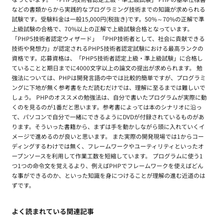
などの書類からから実践的なプログラミング技術までの知識が求められる
試験です。受験料金は一般15,000円(税抜き)です。50%～70%の正解で準
上級試験の合格で、70%以上の正解で上級試験合格となっています。
「PHP5技術者認定ウィザード」 「PHP技術者として、社会に貢献できる
技術や発想力」が認定されるPHP5技術者認定試験における最高ランクの
資格です。応募資格は、「PHP5技術者認定上級・準上級試験」に合格し
ていることと期日までに4000文字以上の論文の提出が求められます。 勉
強法については、PHPは開発言語の中では比較的簡単ですが、プログラミ
ングに下地が無く参考書をただ読むだけでは、理解に至るまでは難しいで
しょう。 PHPのオススメの勉強法は、自分で書いたプログラムが実際に動
くのを見るのが1番だと思います。参考書によっては本のシナリオに沿っ
て、パソコンで自分で一緒にできるようにDVDが付録されているものがあ
ります。そういった書籍から、まずは手を動かしながら頭に入れていくイ
メージで進めるのが良いと思います。 また実際の開発現場では1からコー
ディングするわけでは無く、フレームワークやユーティリティといったオ
ープンソースを利用して作業工数を短縮しています。 プログラムに使う1
つ1つの命令文を覚えるより、例えばPHPでフレームワークを使えばどん
な事ができるのか、といった知識を身につけることが理解の進む近道のは
ずです。
よく読まれている関連記事