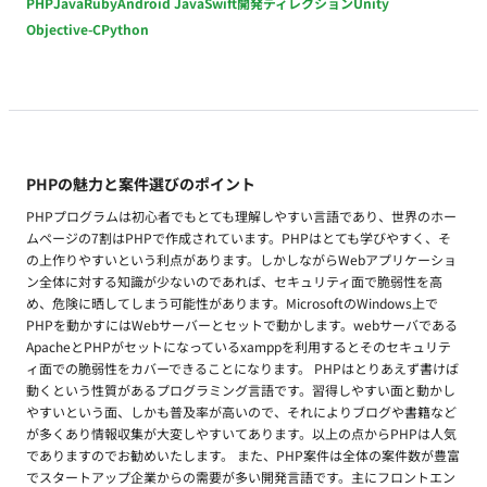
PHP
Java
Ruby
Android Java
Swift
開発ディレクション
Unity
Objective-C
Python
PHPの魅力と案件選びのポイント
PHPプログラムは初心者でもとても理解しやすい言語であり、世界のホー
ムページの7割はPHPで作成されています。PHPはとても学びやすく、そ
の上作りやすいという利点があります。しかしながらWebアプリケーショ
ン全体に対する知識が少ないのであれば、セキュリティ面で脆弱性を高
め、危険に晒してしまう可能性があります。MicrosoftのWindows上で
PHPを動かすにはWebサーバーとセットで動かします。webサーバである
ApacheとPHPがセットになっているxamppを利用するとそのセキュリテ
ィ面での脆弱性をカバーできることになります。 PHPはとりあえず書けば
動くという性質があるプログラミング言語です。習得しやすい面と動かし
やすいという面、しかも普及率が高いので、それによりブログや書籍など
が多くあり情報収集が大変しやすいてあります。以上の点からPHPは人気
でありますのでお勧めいたします。 また、PHP案件は全体の案件数が豊富
でスタートアップ企業からの需要が多い開発言語です。主にフロントエン