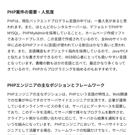
PHP案件の需要・人気度
PHPは、現在バックエンドプログラム言語の中では、一番人気があると思
われます。また、ほとんどのレンタルサーバーは、デフォルトでPHPや
MYSQL、PHPMyAdminを採用していることと、ホームページ作成ソフト
であるワードプレスが、この言語で作成されているので、全Webサイトの
中に占めるPHPファイル(言語)が使われている割合はかなり高いと思われ
ます。また、言語構造もオブジェクト指向を採用しているので、JavaやC#
と似たような書き方ができるので、WEB初心者にとっても扱いやすい言語
となっています。書籍の数もほかの言語と比べて、最近かなり多くなって
きているので、PHPからプログラミングを始めるのもおすすめです。
PHPエンジニアの主なポジションとフレームワーク
PHPエンジニアの主なポジションは、PHPという言語の特性上、Web関連
での仕事が中心ですのでサーバサイドエンジニアが主流です。企業が運用
しているオンラインサービスの多くは、サーバ上にデータベースを設置し
ており、このデータを活用してサーバ側で様々なプログラムを動作させ、
クライアント側からの問い合わせに応じて、サーバから結果を通知すると
いう仕組みになっています。 PHPエンジニアにおいて、サーバサイドエン
ジニアとして活躍する場合、フレームワークの知識だけでなく、サーバに