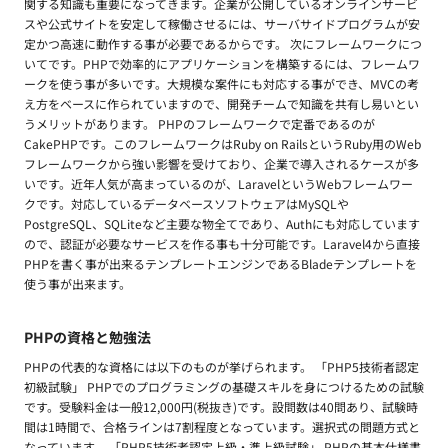
関する知識も重要になってきます。企業が公開しているオンラインサービ
スや公式サイトを安定して稼働させるには、サーバサイドプログラムが安
定かつ高速に動作する事が必要であるからです。 次にフレームワークにつ
いてです。PHPで効率的にアプリケーションを構築するには、フレームワ
ークを使う事が多いです。大規模な案件にも対応する事ができ、MVCの考
え方をベースに作られていますので、開発チームで知識を共有し易いとい
うメリットがあります。 PHPのフレームワークで定番であるのが
CakePHPです。このフレームワークはRuby on RailsというRuby用のWeb
フレームワークから強い影響を受けており、企業で導入されるケースが多
いです。近年人気が高まっているのが、LaravelというWebフレームワー
クです。対応しているデータベースソフトウェアはMySQLや
PostgreSQL、SQLiteなど主要な物全てであり、Authにも対応しています
ので、認証が必要なサービスを作る事も十分可能です。Laravel4から直接
PHPを書く事が出来るテンプレートエンジンであるBladeテンプレートを
使う事が出来ます。
PHPの資格と勉強法
PHPの代表的な資格には以下のものが挙げられます。 「PHP5技術者認定
初級試験」 PHPでのプログラミングの基礎スキルを身につけるための試験
です。受験料金は一般12,000円(税抜き)です。設問数は40問あり、試験時
間は1時間で、合格ラインは7割程度となっています。選択式の問題方式と
なっています。 「PHP5技術者認定上級・準上級試験」 PHPの基本仕様書