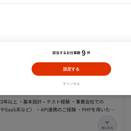
の開発において、下記の業務をお願いします。 ・基本設
・メディア運用
DX推進
ンサルタント・ITコンサルタント
の改修・機能追加 etc. ◆主な開発環境・ツー
Laravel・Node.js・Nuxt.js・Vue3 ・クラウド(サービ
ント・企画・セールス
採用・組織開発・制度設計
エンジニアリング
ダイレクトに得ることが可能で、技術的な提案等もしやす
9
該当するお仕事数
件
】オンラインゲーム配信サービス開発案件業務案
設定する
合・税別）
キャンセル
eact
エリア：
フルリモート
最低稼働日数：
週5日
た開発経験3年以上 ・基本設計～テスト経験 ・事業会社での
やSaaS系など） ・API連携のご経験 ・PHPを用いた開
テル・航空券等の予約システムサービスを展開している企