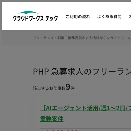
ご利用の流れ
よくある質問
フリーランス・副業・業務委託の求人情報ならクラウドワーク
PHP 急募求人のフリーラ
9
該当するお仕事数
件
【AIエージェント活用/週1〜2日
業務案件