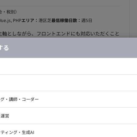
合・税別）
Vue.js, PHP
エリア：
港区芝
最低稼働日数：
週5日
を主軸としながら、フロントエンドにも対応いただくこと
する
善やリファクタリング 担当工程：設計、実
 SQL ・FW：Laravel, Vue.js, jQuery ・DB：
ドエンジニア
フロントエンジニア
働 ・時間が超過（1日8時間を基準として）した場合は別日
動画・電子書籍配信サイトのバックエンド開発・
ニア・Androidエンジニア
ゲームプログラマ・エンジニ
というルールです。残業は基本的0とします。フレックス
アートディレクター・クリエイ
ナー・UI/UXデザイナー
ンジニア
セキュリティエンジニア
・契約期間：初回1ヶ月（双方合意の上、3ヶ月以上の契
ング・講師・コーダー
ター
ジニア・テクニカルサポート
AIエンジニア・機械学習エン
ー
Webライター
クデザイナー・CGデザイナー・イ
・運営
合・税別）
ター
訳・その他ライター
ア：
フルリモート可(地方可)
最低稼働日数：
週5日
レクター・プロデューサー・プロジェ
データアナリスト・データサ
ティング・生成AI
ジャー