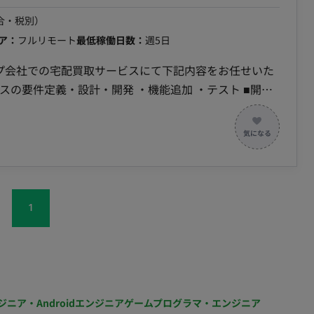
・期間：長期予定
合・税別）
ア：
フルリモート
最低稼働日数：
週5日
ープ会社での宅配買取サービスにて下記内容をお任せいた
el,Jquery OS：Mac クラウド：AWS コンテナ環境：Docker
：Backlog ソースコード管理ツール：Github
1
ジニア・Androidエンジニア
ゲームプログラマ・エンジニア