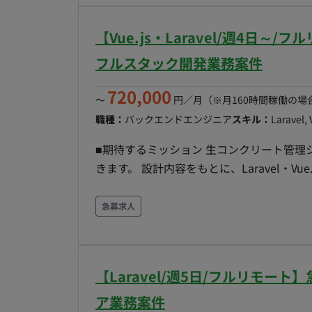
Linux、Apache、Shell Script
装・テスト・保守運用 ■チーム体制 ・クライアント側担当者（仕様伝達・管理） ・既存の外部委
【Vue.js・Laravel/週4日
託エンジニア（連携対象） ■開発環境 ・プログラミ
JavaScript, Shell Script ・FW Sm
フルスタック開発業務案件
働き方 ・稼働量：週3日~ ※週5日のフル
720,000
フレックス稼働：要相談（※日中帯の連絡・コ
〜
円／月
（※月160時間稼働の場
ートの場合記載 PC：貸与/持参（スペック
職種：
バックエンドエンジニア
スキル：
Laravel, 
■期待するミッション 生コンクリート管理
きます。 設計内容をもとに、Laravel・Vue.js（またはReact）を用いた実装を中心に、機能追加や
改善まで一貫して携わっていただくポジションです。 ■業務内容・担当工程 【
ン開発】 Laravelを用いたバックエンド開発
急募求人
環境でのWebシステム開発 RFID・各種API
発環境 プログラミング言語 ・PHP ・JavaScript FW ・Laravel ・Vue.js インフラ ・
稼働量：週4日以上（相談可） リモート稼
【Laravel/週5日/フルリモー
ア業務案件