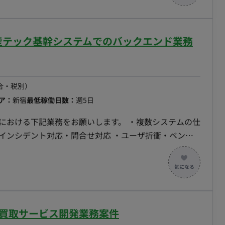
動産テック基幹システムでのバックエンド業務
合・税別）
ア：
新宿
最低稼働日数：
週5日
における下記業務をお願いします。 ・複数システムの仕
インシデント対応・問合せ対応 ・ユーザ折衝・ベンダ
c. 【就業形態について】 原則出社をお願いしております。
すい環境です。 ◆補足◆ 不動産テック事業を展開して
め業務委託のエンジニアも複数名在籍しており、 社員エ
)：
QL Server ・クラウド：AWS ・コミュニケーションツール：
配買取サービス開発業務案件
・その他ツール：Backlog・Slack ・時期：即日 /