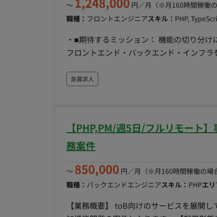
1,248,000
〜
円／月
（※月160時間稼働
職種：
フロントエンジニア
スキル：
PHP, TypeScr
・■期待するミッション： 機能の切り分
フロントエンド・バックエンド・インフラを横
務内容・担当工程： 【要件定義・設計・実
ドおよびバックエンドの開発 ・AWSを用いたインフラ環境の構築および運用 ・仕様検討や「なぜ
急募求人
それを作るのか」というビジネス背景を踏まえた企画への参画 ・
3名 30〜50代のベテランエンジニア3名が在籍しており、落ち着いた開発環境です。 ・■開発環
境： ・プログラミング言語：PHP, TypeScript, JavaScri
【PHP,PM/週5日/フルリモー
Next.js ・DB：PostgreSQL ・インフラ：AWS, CDK ・■働き方： ・稼働量：月
2日程度） ・リモート稼働：フルリモート可能 ・フレックス稼働：可能（基本的に自由。夜間や休
務案件
日の稼働も問題ありません）
850,000
〜
円／月
（※月160時間稼働の場
職種：
バックエンドエンジニア
スキル：
PHP
エリ
【業務概要】 toB向けのサービスを展開して