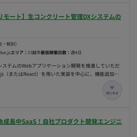
を用いたサーバーサイドの設定・調整 【担当工程】 基本設計・実
～/フルリモート】生コンクリート管理DXシステムの
ング言語 PHP, Java, HTML, CSS,
arty ・DB MySQL（想定） ・インフラ Linux, Apache ■
稼働も相談可能 ・リモート稼働：フルリモート可能 ・
ミュニケーションが必須となります） ---- フルリモ
合・税別）
）
Vue.js
エリア：
川越市
最低稼働日数：
週4日
システムのWebアプリケーション開発を推進していただ
Webアプリケーショ
 Vue.jsまたはReactを用いたフロントエンド開発 AWS
との連携開発 GitHubを利用したソースコード管理 ■開
AWS ■働き方
働：フルリモート フレックス稼働：可
ト】急成長中SaaS！自社プロダクト開発エンジニ