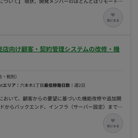
ご希望の際にはご相談ください。 ◆補足◆ toB
り上げられている企業にて 運営しているシステムの機能
：Linux ・DB：MySQL ・ソースコード管理ツール：Git ・イ
ル：Slack ・開発手法：アジャイル
】販売店向け顧客・契約管理システムの改修・機
合・税別）
pt
エリア：
六本木1丁目
最低稼働日数：
週2日
ムにおいて、顧客からの要望に基づいた機能改修や追加開
ンドからバックエンド、インフラ（サーバー設定）まで、
部委託エンジニアと連携しながら実装を進めていただけ
 【既存システムの改修・機能追加】 ・PHP、
実装 ・顧客要望に基づく機能改善 ・