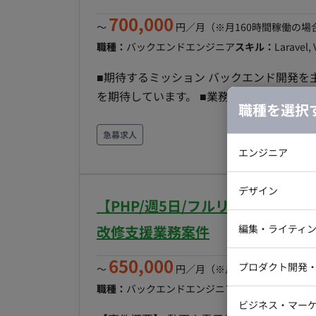
700,000
〜
円／月
（※月160時間稼働の場
職種：
バックエンドエンジニア
スキル：
Laravel, 
■期待するミッション バックエンド開発
を期待しています。 ■業務内容・担当工程 【自社SaaSプロダクトの開発・改修】 ・新機能の企
職種を選択
画・開発 ・既存機能の改修・改善 ・コードの品質改
装、テスト ■チーム体制 ・開発メンバー：10名 ※全員がフルリモートで開発を行っています。 ■開
急募求人
発環境 ・プログラミング言語：PHP, JavaScript,
エンジニア
MySQL, TiDB ・インフラ：AWS ■働き方 ・平日1日8時間勤務の固定精算 ↳例えば、平日が20日あ
バックエン
れば160時間、21日あれば168時間の稼
デザイン
【PHP/週5日/フルリモート】
iOSエンジ
で調整し、不足した場合も別日で補填する
Webデザイ
インフラエ
も活用可能です。 ・リモート稼働：可能 
改修支援業務案件
編集・ライティ
約更新を想定）
テストエン
Webコーダ
グラフィッ
650,000
プロダクト開発
〜
円／月
（※月160時間稼働の場
ラストレー
編集者・翻
職種：
バックエンドエンジニア
スキル：
PHP
エリ
Webディ
ビジネス・マーケ
クトマネー