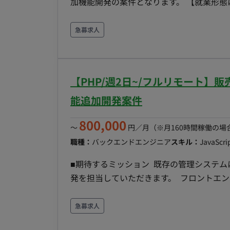
加機能開発の案件となります。 【就業形態について】 現状、開発メンバーのほとんどはリモート中
心にて業務を行っております。 週に何日かご出社を
向けのサービスとしてメディアにも多く取
急募求人
追加案件となります。 ◆主な開発環境・ツール◆ ・言語：PHP・Go・TypeScript・JavaScript ・
FW：Zend・Laravel・React.js ・OS
ンフラ環境：AWS ・コミュニケーションツー
【PHP/週2日~/フルリモート
能追加開発案件
800,000
〜
円／月
（※月160時間稼働の場
職種：
バックエンドエンジニア
スキル：
JavaScri
■期待するミッション 既存の管理システ
発を担当していただきます。 フロントエ
フルスタックに近い立ち回りで、既存の外
ることを期待しています。 ■業務内容・担当工程
急募求人
Smarty、Javaを用いたバックエンドおよびフロントエンドの