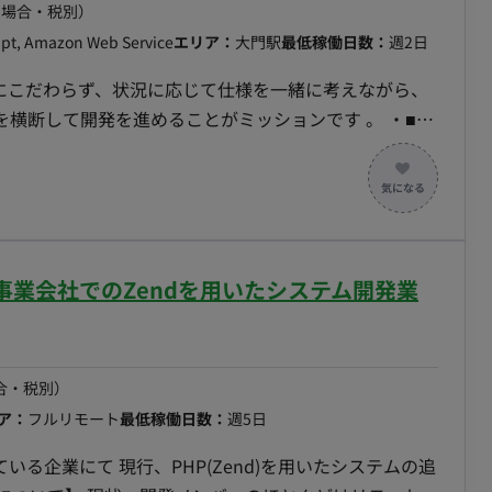
の場合・税別）
ipt, Amazon Web Service
エリア：
大門駅
最低稼働日数：
週2日
けにこだわらず、状況に応じて仕様を一緒に考えながら、
断して開発を進めることがミッションです 。 ・■業
装・テスト・保守運用】 ・教育系SaaSのフロントエン
■チーム体制： ・エンジニア：
pt, Python, HTML, CSS ・FW：Laravel,
ト】事業会社でのZendを用いたシステム開発業
40〜60時間（週1〜
合・税別）
ア：
フルリモート
最低稼働日数：
週5日
いる企業にて 現行、PHP(Zend)を用いたシステムの追