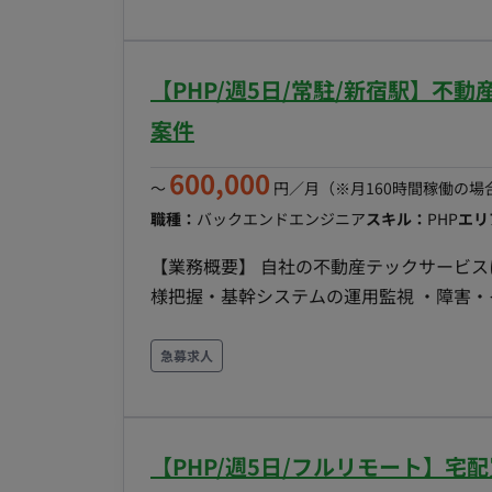
業での開発案件となります。
【PHP/週5日/常駐/新宿駅】不
案件
600,000
〜
円／月
（※月160時間稼働の場
職種：
バックエンドエンジニア
スキル：
PHP
エリ
【業務概要】 自社の不動産テックサービス
様把握・基幹システムの運用監視 ・障害・
ーコントロール ・Laravelでの開発 et
オフラインでのコミュニケーションも取りや
急募求人
いる企業での案件となります。 他部署を含
ンジニアと垣根のない働きやすい環境です。 ◆主な開発環境・ツール◆ ・使用言語(FW
PHP(（Laravel10) ・DB：MySQL・S
【PHP/週5日/フルリモート】宅
Slack・SlackBot ・ソースコード管理：Github 