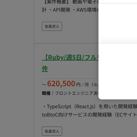
【案件概要】 動画や電子書籍の配信サイト
マーケター
システムコ
計 ・API開発 ・AWS環境の構築 ・EC / 決済システム
ル◆ ・言語：PHP・TypeScript ・FW/環境：
コンサルタ
ス)：AWS・Docker ・管理ツール：Git ◆補足◆ 国内最大規模の配信サイトを運営している大手事
急募求人
プロンプト
業会社になります。 お客様からの反応も
い環境となっております。
【Ruby/週5日/フルリモート
件
620,500
〜
円／月
（※月160時間稼働の場
職種：
フロントエンジニア
スキル：
TypeScript, R
・TypeScript（React.js）を用い
toBtoC向けサービスの開発経験（ECサイト
発経験 【就業形態について】 フルリモート可能な案件にはなりますが、 週2〜3日出社できる方の
ほうが確度が高くなります。 ◆補足◆ ホ
急募求人