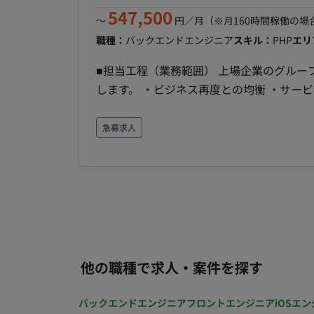
12月〜 ・出社：原則出社 ・場所：新宿 
547,500
〜
円／月
（※月160時間稼働の場
職種：
バックエンドエンジニア
スキル：
PHP
エリ
■担当工程（業務範囲） 上場企業のグル
します。 ・ビジネス再度との均衡 ・サービスの要件定義・設計・開発 ・機能追加 ・テスト ■開発
環境 言語：PHP,JavaScript FW：Larav
コミュニケーションツール：Slack タスク管理
急募求人
他の職種で求人・案件を探す
バックエンドエンジニア
フロントエンジニア
iOSエン