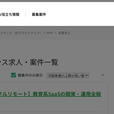
お役立ち情報
募集案件
ステック（旧クラウドテック）
>
PHP
>
急募求人
ンス求人・案件一覧
募集中のみ表示
/フルリモート】教育系SaaSの開発・運用全般