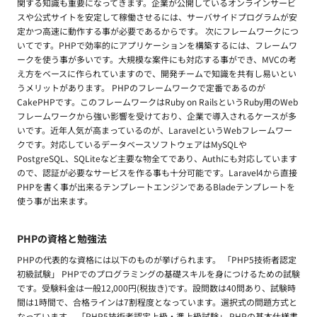
関する知識も重要になってきます。企業が公開しているオンラインサービ
スや公式サイトを安定して稼働させるには、サーバサイドプログラムが安
定かつ高速に動作する事が必要であるからです。 次にフレームワークにつ
いてです。PHPで効率的にアプリケーションを構築するには、フレームワ
ークを使う事が多いです。大規模な案件にも対応する事ができ、MVCの考
え方をベースに作られていますので、開発チームで知識を共有し易いとい
うメリットがあります。 PHPのフレームワークで定番であるのが
CakePHPです。このフレームワークはRuby on RailsというRuby用のWeb
フレームワークから強い影響を受けており、企業で導入されるケースが多
いです。近年人気が高まっているのが、LaravelというWebフレームワー
クです。対応しているデータベースソフトウェアはMySQLや
PostgreSQL、SQLiteなど主要な物全てであり、Authにも対応しています
ので、認証が必要なサービスを作る事も十分可能です。Laravel4から直接
PHPを書く事が出来るテンプレートエンジンであるBladeテンプレートを
使う事が出来ます。
PHPの資格と勉強法
PHPの代表的な資格には以下のものが挙げられます。 「PHP5技術者認定
初級試験」 PHPでのプログラミングの基礎スキルを身につけるための試験
です。受験料金は一般12,000円(税抜き)です。設問数は40問あり、試験時
間は1時間で、合格ラインは7割程度となっています。選択式の問題方式と
なっています。 「PHP5技術者認定上級・準上級試験」 PHPの基本仕様書