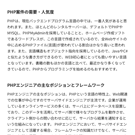
PHP案件の需要・人気度
PHPは、現在バックエンドプログラム言語の中では、一番人気があると思
われます。また、ほとんどのレンタルサーバーは、デフォルトでPHPや
MYSQL、PHPMyAdminを採用していることと、ホームページ作成ソフト
であるワードプレスが、この言語で作成されているので、全Webサイトの
中に占めるPHPファイル(言語)が使われている割合はかなり高いと思われ
ます。また、言語構造もオブジェクト指向を採用しているので、JavaやC#
と似たような書き方ができるので、WEB初心者にとっても扱いやすい言語
となっています。書籍の数もほかの言語と比べて、最近かなり多くなって
きているので、PHPからプログラミングを始めるのもおすすめです。
PHPエンジニアの主なポジションとフレームワーク
PHPエンジニアの主なポジションは、PHPという言語の特性上、Web関連
での仕事が中心ですのでサーバサイドエンジニアが主流です。企業が運用
しているオンラインサービスの多くは、サーバ上にデータベースを設置し
ており、このデータを活用してサーバ側で様々なプログラムを動作させ、
クライアント側からの問い合わせに応じて、サーバから結果を通知すると
いう仕組みになっています。 PHPエンジニアにおいて、サーバサイドエン
ジニアとして活躍する場合、フレームワークの知識だけでなく、サーバに