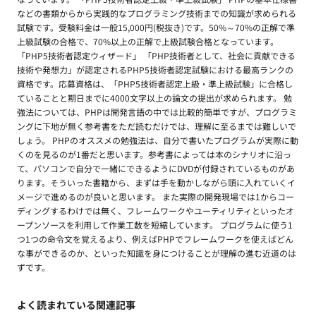
などの書類からから実践的なプログラミング技術までの知識が求められる
試験です。受験料金は一般15,000円(税抜き)です。50%～70%の正解で準
上級試験の合格で、70%以上の正解で上級試験合格となっています。
「PHP5技術者認定ウィザード」 「PHP技術者として、社会に貢献できる
技術や発想力」が認定されるPHP5技術者認定試験における最高ランクの
資格です。応募資格は、「PHP5技術者認定上級・準上級試験」に合格し
ていることと期日までに4000文字以上の論文の提出が求められます。 勉
強法については、PHPは開発言語の中では比較的簡単ですが、プログラミ
ングに下地が無く参考書をただ読むだけでは、理解に至るまでは難しいで
しょう。 PHPのオススメの勉強法は、自分で書いたプログラムが実際に動
くのを見るのが1番だと思います。参考書によっては本のシナリオに沿っ
て、パソコンで自分で一緒にできるようにDVDが付録されているものがあ
ります。そういった書籍から、まずは手を動かしながら頭に入れていくイ
メージで進めるのが良いと思います。 また実際の開発現場では1からコー
ディングするわけでは無く、フレームワークやユーティリティといったオ
ープンソースを利用して作業工数を短縮しています。 プログラムに使う1
つ1つの命令文を覚えるより、例えばPHPでフレームワークを使えばどん
な事ができるのか、といった知識を身につけることが理解の進む近道のは
ずです。
よく読まれている関連記事