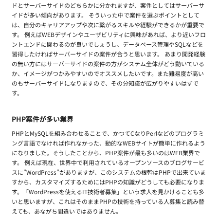
ドとサーバーサイドのどちらかに分かれますが、案件としてはサーバーサ
イドが多い傾向があります。 そういった中で案件を選ぶポイントとして
は、自分のキャリアアップや次に繋がるスキルや経験ができるかが重要で
す。 例えばWEBデザインやユーザビリティに興味があれば、より近いフロ
ントエンドに関わるのが良いでしょうし、データベース管理やSQLなどを
習得したければサーバーサイドの案件が合うと思います。 あまり開発経験
の無い方にはサーバーサイドの案件の方がシステム全体がどう動いている
か、イメージがつかみやすいのでオススメしたいです。また難易度が高い
のもサーバーサイドになりますので、その分知識が広がりやすいはずで
す。
PHP案件が多い業界
PHPとMySQLを組み合わせることで、かつてCなりPerlなどのプログラミ
ング言語でなければ作れなかった、動的なWEBサイトが簡単に作れるよう
になりました。そうしたことから、PHP案件が最も多いのはWEB業界で
す。 例えば現在、世界中で利用されているオープンソースのブログサービ
スに”WordPress”がありますが、このシステムの根幹はPHPで出来ていま
すから、カスタマイズするためにはPHPの知識がどうしても必要になりま
す。「WordPressを使えるIT技術者募集」という求人を見かけることも多
いと思いますが、これはそのままPHPの技術を持っている人募集と読み替
えても、あながち間違いではありません。