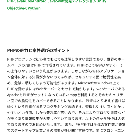
PHP
Java
Ruby
Android Java
Swift
開発ディレクション
Unity
Objective-C
Python
PHPの魅力と案件選びのポイント
PHPプログラムは初心者でもとても理解しやすい言語であり、世界のホー
ムページの7割はPHPで作成されています。PHPはとても学びやすく、そ
の上作りやすいという利点があります。しかしながらWebアプリケーショ
ン全体に対する知識が少ないのであれば、セキュリティ面で脆弱性を高
め、危険に晒してしまう可能性があります。MicrosoftのWindows上で
PHPを動かすにはWebサーバーとセットで動かします。webサーバである
ApacheとPHPがセットになっているxamppを利用するとそのセキュリテ
ィ面での脆弱性をカバーできることになります。 PHPはとりあえず書けば
動くという性質があるプログラミング言語です。習得しやすい面と動かし
やすいという面、しかも普及率が高いので、それによりブログや書籍など
が多くあり情報収集が大変しやすいてあります。以上の点からPHPは人気
でありますのでお勧めいたします。 また、PHP案件は全体の案件数が豊富
でスタートアップ企業からの需要が多い開発言語です。主にフロントエン