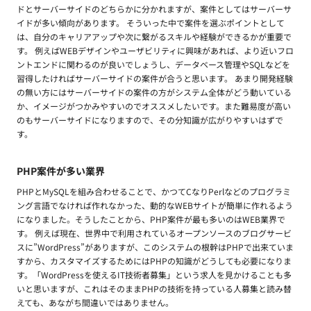
ドとサーバーサイドのどちらかに分かれますが、案件としてはサーバーサ
イドが多い傾向があります。 そういった中で案件を選ぶポイントとして
は、自分のキャリアアップや次に繋がるスキルや経験ができるかが重要で
す。 例えばWEBデザインやユーザビリティに興味があれば、より近いフロ
ントエンドに関わるのが良いでしょうし、データベース管理やSQLなどを
習得したければサーバーサイドの案件が合うと思います。 あまり開発経験
の無い方にはサーバーサイドの案件の方がシステム全体がどう動いている
か、イメージがつかみやすいのでオススメしたいです。また難易度が高い
のもサーバーサイドになりますので、その分知識が広がりやすいはずで
す。
PHP案件が多い業界
PHPとMySQLを組み合わせることで、かつてCなりPerlなどのプログラミ
ング言語でなければ作れなかった、動的なWEBサイトが簡単に作れるよう
になりました。そうしたことから、PHP案件が最も多いのはWEB業界で
す。 例えば現在、世界中で利用されているオープンソースのブログサービ
スに”WordPress”がありますが、このシステムの根幹はPHPで出来ていま
すから、カスタマイズするためにはPHPの知識がどうしても必要になりま
す。「WordPressを使えるIT技術者募集」という求人を見かけることも多
いと思いますが、これはそのままPHPの技術を持っている人募集と読み替
えても、あながち間違いではありません。