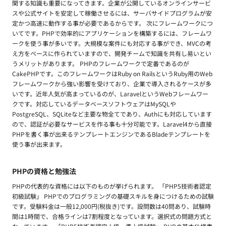
関する知識も重要になってきます。企業が公開しているオンラインサービ
スや公式サイトを安定して稼働させるには、サーバサイドプログラムが安
定かつ高速に動作する事が必要であるからです。 次にフレームワークにつ
いてです。PHPで効率的にアプリケーションを構築するには、フレームワ
ークを使う事が多いです。大規模な案件にも対応する事ができ、MVCの考
え方をベースに作られていますので、開発チームで知識を共有し易いとい
うメリットがあります。 PHPのフレームワークで定番であるのが
CakePHPです。このフレームワークはRuby on RailsというRuby用のWeb
フレームワークから強い影響を受けており、企業で導入されるケースが多
いです。近年人気が高まっているのが、LaravelというWebフレームワー
クです。対応しているデータベースソフトウェアはMySQLや
PostgreSQL、SQLiteなど主要な物全てであり、Authにも対応しています
ので、認証が必要なサービスを作る事も十分可能です。Laravel4から直接
PHPを書く事が出来るテンプレートエンジンであるBladeテンプレートを
使う事が出来ます。
PHPの資格と勉強法
PHPの代表的な資格には以下のものが挙げられます。 「PHP5技術者認定
初級試験」 PHPでのプログラミングの基礎スキルを身につけるための試験
です。受験料金は一般12,000円(税抜き)です。設問数は40問あり、試験時
間は1時間で、合格ラインは7割程度となっています。選択式の問題方式と