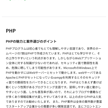
PHP
PHPの魅力と案件選びのポイント
PHPプログラムは初心者でもとても理解しやすい言語であり、世界のホー
ムページの7割はPHPで作成されています。PHPはとても学びやすく、そ
の上作りやすいという利点があります。しかしながらWebアプリケーショ
ン全体に対する知識が少ないのであれば、セキュリティ面で脆弱性を高
め、危険に晒してしまう可能性があります。MicrosoftのWindows上で
PHPを動かすにはWebサーバーとセットで動かします。webサーバである
ApacheとPHPがセットになっているxamppを利用するとそのセキュリテ
ィ面での脆弱性をカバーできることになります。 PHPはとりあえず書けば
動くという性質があるプログラミング言語です。習得しやすい面と動かし
やすいという面、しかも普及率が高いので、それによりブログや書籍など
が多くあり情報収集が大変しやすいてあります。以上の点からPHPは人気
でありますのでお勧めいたします。 また、PHP案件は全体の案件数が豊富
でスタートアップ企業からの需要が多い開発言語です。主にフロントエン