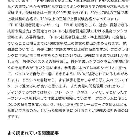
なっています。 「PHP5技術者認定上級・準上級試験」 PHPの基本仕様書
などの書類からから実践的なプログラミング技術までの知識が求められる
試験です。受験料金は一般15,000円(税抜き)です。50%～70%の正解で準
上級試験の合格で、70%以上の正解で上級試験合格となっています。
「PHP5技術者認定ウィザード」 「PHP技術者として、社会に貢献できる
技術や発想力」が認定されるPHP5技術者認定試験における最高ランクの
資格です。応募資格は、「PHP5技術者認定上級・準上級試験」に合格し
ていることと期日までに4000文字以上の論文の提出が求められます。 勉
強法については、PHPは開発言語の中では比較的簡単ですが、プログラミ
ングに下地が無く参考書をただ読むだけでは、理解に至るまでは難しいで
しょう。 PHPのオススメの勉強法は、自分で書いたプログラムが実際に動
くのを見るのが1番だと思います。参考書によっては本のシナリオに沿っ
て、パソコンで自分で一緒にできるようにDVDが付録されているものがあ
ります。そういった書籍から、まずは手を動かしながら頭に入れていくイ
メージで進めるのが良いと思います。 また実際の開発現場では1からコー
ディングするわけでは無く、フレームワークやユーティリティといったオ
ープンソースを利用して作業工数を短縮しています。 プログラムに使う1
つ1つの命令文を覚えるより、例えばPHPでフレームワークを使えばどん
な事ができるのか、といった知識を身につけることが理解の進む近道のは
ずです。
よく読まれている関連記事