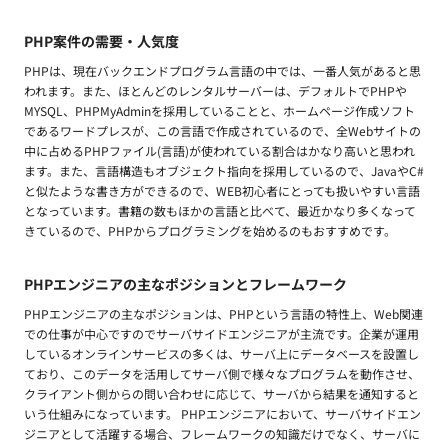
PHP案件の需要・人気度
PHPは、現在バックエンドプログラム言語の中では、一番人気があると思
われます。また、ほとんどのレンタルサーバーは、デフォルトでPHPや
MYSQL、PHPMyAdminを採用していることと、ホームページ作成ソフト
であるワードプレスが、この言語で作成されているので、全Webサイトの
中に占めるPHPファイル(言語)が使われている割合はかなり高いと思われ
ます。また、言語構造もオブジェクト指向を採用しているので、JavaやC#
と似たような書き方ができるので、WEB初心者にとっても扱いやすい言語
となっています。書籍の数もほかの言語と比べて、最近かなり多くなって
きているので、PHPからプログラミングを始めるのもおすすめです。
PHPエンジニアの主なポジションとフレームワーク
PHPエンジニアの主なポジションは、PHPという言語の特性上、Web関連
での仕事が中心ですのでサーバサイドエンジニアが主流です。企業が運用
しているオンラインサービスの多くは、サーバ上にデータベースを設置し
ており、このデータを活用してサーバ側で様々なプログラムを動作させ、
クライアント側からの問い合わせに応じて、サーバから結果を通知すると
いう仕組みになっています。 PHPエンジニアにおいて、サーバサイドエン
ジニアとして活躍する場合、フレームワークの知識だけでなく、サーバに