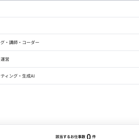
し広い条件設定で検索してみてください。
ドエンジニア
フロントエンジニア
ニア・Androidエンジニア
ゲームプログラマ・エンジニ
アートディレクター・クリエイ
ナー・UI/UXデザイナー
ンジニア
セキュリティエンジニア
ング・講師・コーダー
ター
ジニア・テクニカルサポート
AIエンジニア・機械学習エン
ー
Webライター
クデザイナー・CGデザイナー・イ
ジニア・Androidエンジニア
ゲームプログラマ・エンジニア
・運営
ター
ンジニア・テクニカルサポート
AIエンジニア・機械学習エンジニア
訳・その他ライター
レクター・プロデューサー・プロジェ
データアナリスト・データサ
ティング・生成AI
ジャー
・メディア運用
DX推進
ン
Unity
Objective-C
Python
ンサルタント・ITコンサルタント
ント・企画・セールス
採用・組織開発・制度設計
エンジニアリング
0
該当するお仕事数
件