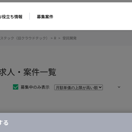
お役立ち情報
募集案件
ステック（旧クラウドテック）
>
R
>
受託開発
ス求人・案件一覧
募集中のみ表示
仕事は見つかりませんでした。
する