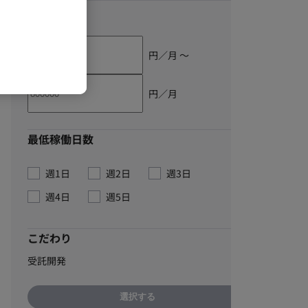
単価
円／月 〜
円／月
最低稼働日数
週1日
週2日
週3日
週4日
週5日
こだわり
受託開発
選択する