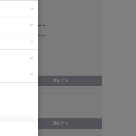
稼働形態
フルリモート
ア
一部リモート
ティブディレク
常駐
ジニア
エリア
イエンティスト
選択する
スキル
R
選択する