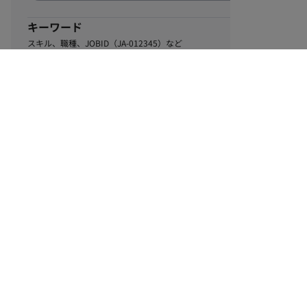
キーワード
スキル、職種、JOBID（JA-012345）など
0
該当するお仕事数
件
この条件で絞り込む
ル
利用規約
個人情報保護方針
サイトマップ