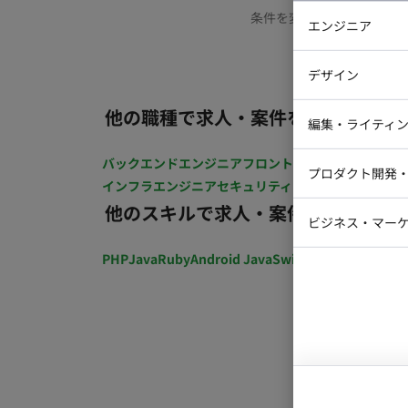
条件を変更するか、もう少
エンジニア
バックエン
デザイン
iOSエンジ
他の職種で求人・案件を探す
Webデザイ
インフラエ
編集・ライティ
テストエン
Webコーダ
グラフィッ
バックエンドエンジニア
フロントエンジニア
iOSエン
プロダクト開発
ラストレー
インフラエンジニア
セキュリティエンジニア
テストエ
編集者・翻
他のスキルで求人・案件を探す
Webディ
ビジネス・マーケ
クトマネー
マーケター
PHP
Java
Ruby
Android Java
Swift
開発ディレクショ
システムコ
コンサルタ
プロンプト