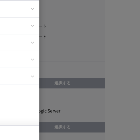
稼働形態
フルリモート
ア
一部リモート
ティブディレク
常駐
ジニア
エリア
イエンティスト
選択する
スキル
Oracle WebLogic Server
選択する