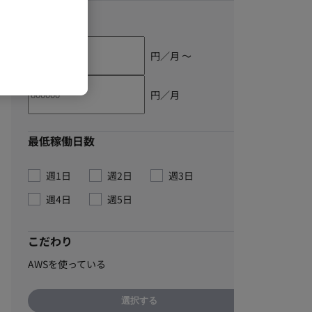
単価
円／月 〜
円／月
最低稼働日数
週1日
週2日
週3日
週4日
週5日
こだわり
AWSを使っている
選択する