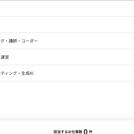
し広い条件設定で検索してみてください。
ドエンジニア
フロントエンジニア
ニア・Androidエンジニア
ゲームプログラマ・エンジニ
アートディレクター・クリエイ
ナー・UI/UXデザイナー
ンジニア
セキュリティエンジニア
ング・講師・コーダー
ター
ジニア・テクニカルサポート
AIエンジニア・機械学習エン
ー
Webライター
クデザイナー・CGデザイナー・イ
ジニア・Androidエンジニア
ゲームプログラマ・エンジニア
・運営
ター
ンジニア・テクニカルサポート
AIエンジニア・機械学習エンジニア
訳・その他ライター
レクター・プロデューサー・プロジェ
データアナリスト・データサ
ティング・生成AI
ジャー
・メディア運用
DX推進
ン
Unity
Objective-C
Python
ンサルタント・ITコンサルタント
ント・企画・セールス
採用・組織開発・制度設計
エンジニアリング
0
該当するお仕事数
件