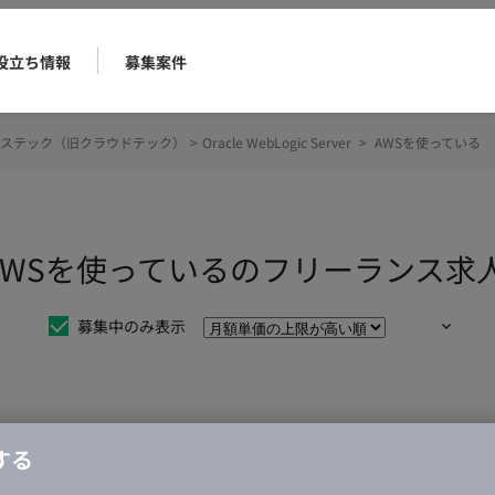
役立ち情報
募集案件
ステック（旧クラウドテック）
>
Oracle WebLogic Server
>
AWSを使っている
Server AWSを使っているのフリーラン
募集中のみ表示
仕事は見つかりませんでした。
する