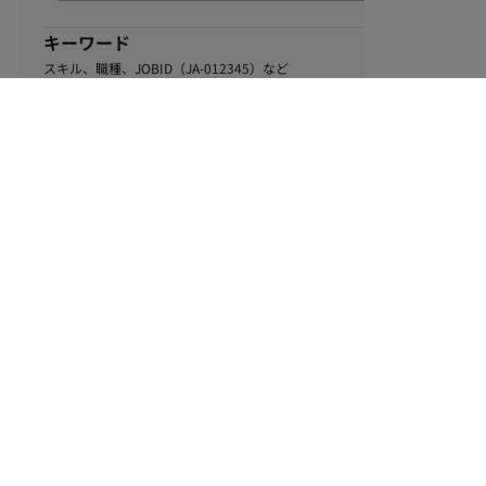
キーワード
スキル、職種、JOBID（JA-012345）など
0
該当するお仕事数
件
この条件で絞り込む
ル
利用規約
個人情報保護方針
サイトマップ