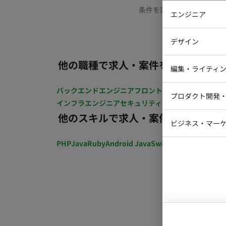
条件を変更するか、もう少
エンジニア
バックエン
デザイン
iOSエンジ
他の職種で求人・案件を探す
Webデザイ
インフラエ
編集・ライティ
テストエン
Webコーダ
グラフィッ
バックエンドエンジニア
フロントエンジニア
iOSエン
プロダクト開発
ラストレー
インフラエンジニア
セキュリティエンジニア
テストエ
編集者・翻
他のスキルで求人・案件を探す
Webディ
ビジネス・マーケ
クトマネー
マーケター
PHP
Java
Ruby
Android Java
Swift
開発ディレクショ
システムコ
コンサルタ
プロンプト