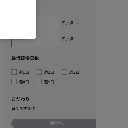
単価
円／月 〜
円／月
最低稼働日数
週1日
週2日
週3日
週4日
週5日
こだわり
育てます案件
選択する