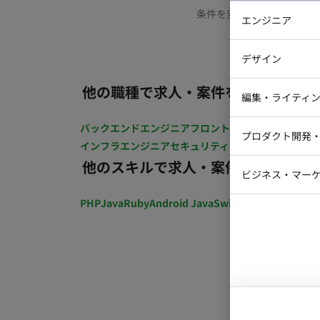
条件を変更するか、もう少
エンジニア
バックエン
デザイン
iOSエンジ
他の職種で求人・案件を探す
Webデザイ
インフラエ
編集・ライティ
テストエン
Webコーダ
グラフィッ
バックエンドエンジニア
フロントエンジニア
iOSエン
プロダクト開発
ラストレー
インフラエンジニア
セキュリティエンジニア
テストエ
編集者・翻
他のスキルで求人・案件を探す
Webディ
ビジネス・マーケ
クトマネー
マーケター
PHP
Java
Ruby
Android Java
Swift
開発ディレクショ
システムコ
コンサルタ
プロンプト