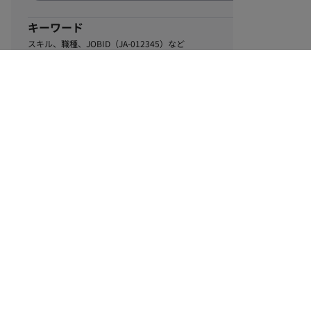
キーワード
スキル、職種、JOBID（JA-012345）など
0
該当するお仕事数
件
この条件で絞り込む
ル
利用規約
個人情報保護方針
サイトマップ