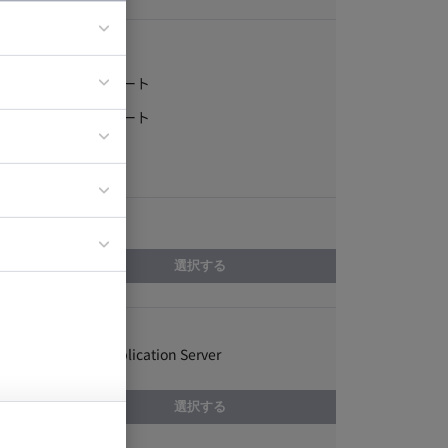
稼働形態
フルリモート
ア
一部リモート
ティブディレク
常駐
ジニア
エリア
イエンティスト
選択する
スキル
SAP Web Application Server
選択する