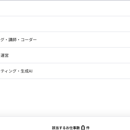
し広い条件設定で検索してみてください。
ドエンジニア
フロントエンジニア
ニア・Androidエンジニア
ゲームプログラマ・エンジニ
アートディレクター・クリエイ
ナー・UI/UXデザイナー
ンジニア
セキュリティエンジニア
ング・講師・コーダー
ター
ジニア・テクニカルサポート
AIエンジニア・機械学習エン
ー
Webライター
クデザイナー・CGデザイナー・イ
ジニア・Androidエンジニア
ゲームプログラマ・エンジニア
・運営
ター
ンジニア・テクニカルサポート
AIエンジニア・機械学習エンジニア
訳・その他ライター
レクター・プロデューサー・プロジェ
データアナリスト・データサ
ティング・生成AI
ジャー
・メディア運用
DX推進
ン
Unity
Objective-C
Python
ンサルタント・ITコンサルタント
ント・企画・セールス
採用・組織開発・制度設計
エンジニアリング
0
該当するお仕事数
件