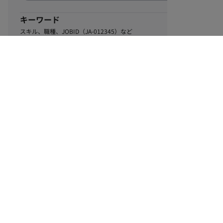
キーワード
スキル、職種、JOBID（JA-012345）など
0
該当するお仕事数
件
この条件で絞り込む
ル
利用規約
個人情報保護方針
サイトマップ