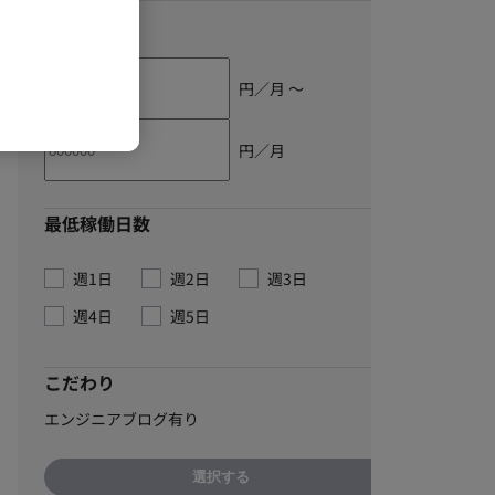
単価
円／月 〜
円／月
最低稼働日数
週1日
週2日
週3日
週4日
週5日
こだわり
エンジニアブログ有り
選択する