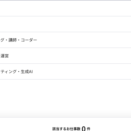
し広い条件設定で検索してみてください。
ドエンジニア
フロントエンジニア
ニア・Androidエンジニア
ゲームプログラマ・エンジニ
アートディレクター・クリエイ
ナー・UI/UXデザイナー
ンジニア
セキュリティエンジニア
ング・講師・コーダー
ター
ジニア・テクニカルサポート
AIエンジニア・機械学習エン
ー
Webライター
クデザイナー・CGデザイナー・イ
ジニア・Androidエンジニア
ゲームプログラマ・エンジニア
・運営
ター
ンジニア・テクニカルサポート
AIエンジニア・機械学習エンジニア
訳・その他ライター
レクター・プロデューサー・プロジェ
データアナリスト・データサ
ティング・生成AI
ジャー
・メディア運用
DX推進
ン
Unity
Objective-C
Python
ンサルタント・ITコンサルタント
ント・企画・セールス
採用・組織開発・制度設計
エンジニアリング
0
該当するお仕事数
件