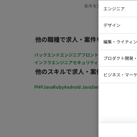
条件を変更するか、もう少
エンジニア
バックエン
デザイン
iOSエンジ
他の職種で求人・案件を探す
Webデザイ
インフラエ
編集・ライティ
テストエン
Webコーダ
グラフィッ
バックエンドエンジニア
フロントエンジニア
iOSエン
プロダクト開発
ラストレー
インフラエンジニア
セキュリティエンジニア
テストエ
編集者・翻
他のスキルで求人・案件を探す
Webディ
ビジネス・マーケ
クトマネー
マーケター
PHP
Java
Ruby
Android Java
Swift
開発ディレクショ
システムコ
コンサルタ
プロンプト