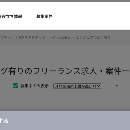
お役立ち情報
募集案件
ステック（旧クラウドテック）
>
Cocos2d-x
>
エンジニアブログ有り
アブログ有りのフリーランス求人・案件
募集中のみ表示
仕事は見つかりませんでした。
する