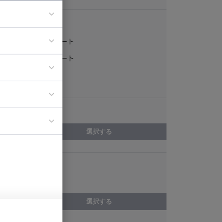
稼働形態
フルリモート
ア
一部リモート
ティブディレク
常駐
ジニア
エリア
イエンティスト
選択する
スキル
Cocos2d-x
選択する