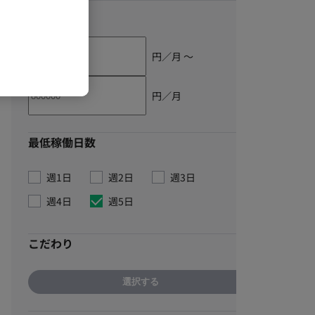
単価
円／月 〜
円／月
最低稼働日数
週1日
週2日
週3日
週4日
週5日
こだわり
選択する