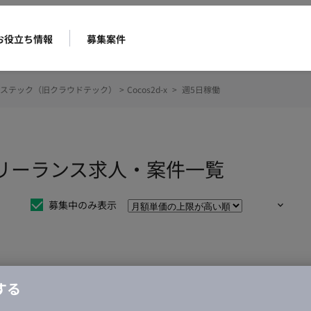
お役立ち情報
募集案件
ステック（旧クラウドテック）
>
Cocos2d-x
>
週5日稼働
働のフリーランス求人・案件一覧
募集中のみ表示
仕事は見つかりませんでした。
する