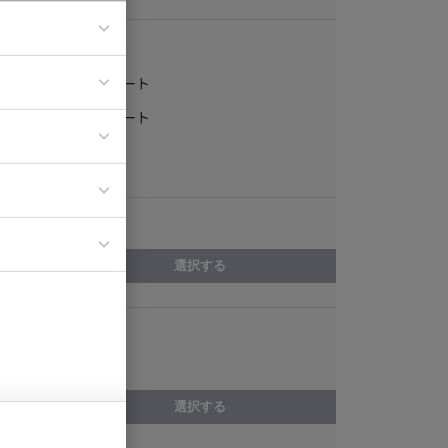
稼働形態
フルリモート
ア
一部リモート
ティブディレク
常駐
ジニア
エリア
イエンティスト
選択する
スキル
Cocos2d-x
選択する