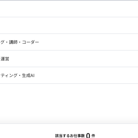
し広い条件設定で検索してみてください。
ドエンジニア
フロントエンジニア
ニア・Androidエンジニア
ゲームプログラマ・エンジニ
アートディレクター・クリエイ
ナー・UI/UXデザイナー
ンジニア
セキュリティエンジニア
ング・講師・コーダー
ター
ジニア・テクニカルサポート
AIエンジニア・機械学習エン
ー
Webライター
クデザイナー・CGデザイナー・イ
ジニア・Androidエンジニア
ゲームプログラマ・エンジニア
・運営
ター
ンジニア・テクニカルサポート
AIエンジニア・機械学習エンジニア
訳・その他ライター
レクター・プロデューサー・プロジェ
データアナリスト・データサ
ティング・生成AI
ジャー
・メディア運用
DX推進
ン
Unity
Objective-C
Python
ンサルタント・ITコンサルタント
ント・企画・セールス
採用・組織開発・制度設計
エンジニアリング
0
該当するお仕事数
件