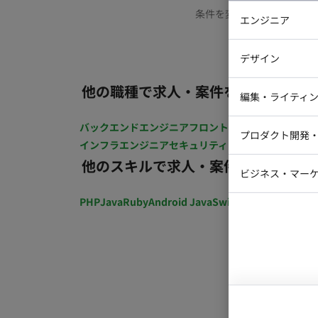
条件を変更するか、もう少
エンジニア
バックエン
デザイン
iOSエンジ
他の職種で求人・案件を探す
Webデザイ
インフラエ
編集・ライティ
テストエン
Webコーダ
グラフィッ
バックエンドエンジニア
フロントエンジニア
iOSエン
プロダクト開発
ラストレー
インフラエンジニア
セキュリティエンジニア
テストエ
編集者・翻
他のスキルで求人・案件を探す
Webディ
ビジネス・マーケ
クトマネー
マーケター
PHP
Java
Ruby
Android Java
Swift
開発ディレクショ
システムコ
コンサルタ
プロンプト