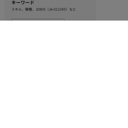
キーワード
スキル、職種、JOBID（JA-012345）など
0
該当するお仕事数
件
この条件で絞り込む
ル
利用規約
個人情報保護方針
サイトマップ