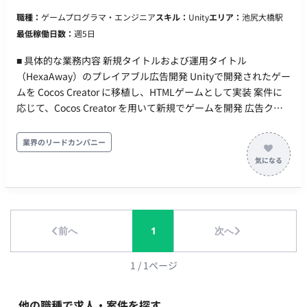
2,500円～3,000円 ※経験・スキルに応じます。 ・契約期間：長
職種：
ゲームプログラマ・エンジニア
スキル：
Unity
エリア：
池尻大橋駅
期 ・募集人数：3～4名 ・機器について：貸与想定(Mac) ・その
最低稼働日数：
週5日
他：月末締め、25日支払い
■ 具体的な業務内容 新規タイトルおよび運用タイトル
（HexaAway）のプレイアブル広告開発 Unityで開発されたゲー
ムを Cocos Creator に移植し、HTMLゲームとして実装 案件に
応じて、Cocos Creator を用いて新規でゲームを開発 広告クリ
エイティブに必要な軽量化・演出調整等 ■ 【期待するミッショ
ン】 Unityで開発されたゲームをCocos Creatorへスムーズに移
業界のリードカンパニー
植し、モバイルゲームの魅力を最大限に引き出す高品質なプレ
イアブル広告を開発・提供することで、広告効果の最大化に貢
献していただくことを期待しています。また、デザインや見た
目のクオリティにこだわり、ユーザー体験を向上させる役割を
担っていただきます。 ■ 【業務内容・担当工程】 【新規/運用タ
前へ
1
次へ
イトルのプレイアブル広告開発】 【UnityゲームのCocos
Creatorへの移植、HTMLゲームとしての実装】 【新規でのゲー
ム開発（Cocos Creator使用）】 【広告クリエイティブに必要
1
/
1
ページ
な軽量化・演出調整】 ■ 【働き方】 契約形態：派遣契約（週20
時間以上のため、社会保険加入必須） 稼働量：週5日 稼働曜
他の職種で求人・案件を探す