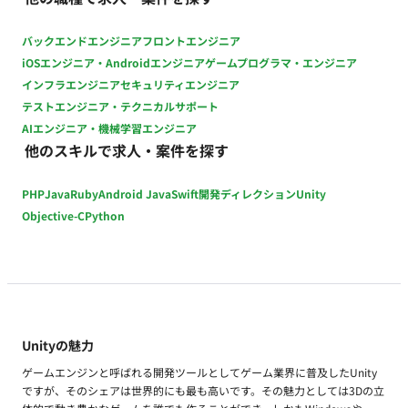
日：平日 稼働時間：10:00〜19:00（想定） 働き方：一部リモー
ト（池尻大橋/出社頻度：週3回（月・水・金）） 交通費：支給
バックエンドエンジニア
フロントエンジニア
時給：2,600円前後（スキルや経験により変動いたします） 契
iOSエンジニア・Androidエンジニア
ゲームプログラマ・エンジニア
約期間：長期（想定） 募集人数：1名 その他：月末締め、25日
インフラエンジニア
セキュリティエンジニア
支払い
テストエンジニア・テクニカルサポート
AIエンジニア・機械学習エンジニア
他のスキルで求人・案件を探す
PHP
Java
Ruby
Android Java
Swift
開発ディレクション
Unity
Objective-C
Python
Unityの魅力
ゲームエンジンと呼ばれる開発ツールとしてゲーム業界に普及したUnity
ですが、そのシェアは世界的にも最も高いです。その魅力としては3Dの立