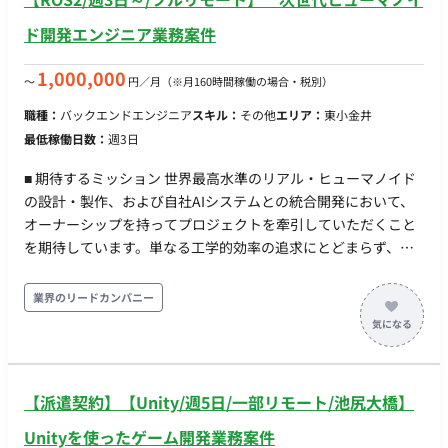
ド開発エンジニア業務案件
1,000,000
〜
円／月
（※月160時間稼働の場合・税別）
職種：
バックエンドエンジニア
スキル：
その他
エリア：
東小金井
最低稼働日数：
週3日
■ 期待するミッション 世界最高水準のリアル・ヒューマノイド
の設計・製作、および自社AIシステムとの統合開発において、
オーナーシップを持ってプロジェクトを牽引していただくこと
を期待しています。単なる工学的効率の追求にとどまらず、社
会実装（製品化）に向けた耐久性向上や、人の心を動かす自然
な振る舞いの実現に貢献していただきます。 【次世代ヒューマ
業界のリードカンパニー
ノイドのハードウェア制御・駆動設計】 人間のような滑らかで
自然な動作を実現するための機構・駆動系を緻密にコントロー
ルするシステム・ロジックの設計、および表情を再現する顔面
駆動ユニットの制御（ファームウェア・組み込みシステム）の
【派遣契約】【Unity/週5日/一部リモート/池尻大橋】
精密設計を行います。 【Physical AI システムの統合とデータ通
信制御】 AI・アバター操作システムから送られるデータと、ア
Unityを使ったゲーム開発業務案件