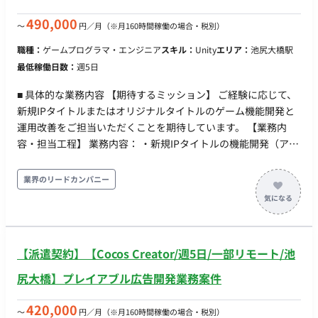
ンドロイドの物理動作をリアルタイム変換・同期させる通信制
御システムの構築、およびシミュレーション環境（Unity/UE）
490,000
〜
円／月
（※月160時間稼働の場合・税別）
とハードウェアを繋ぐインターフェース・APIの開発を行いま
職種：
ゲームプログラマ・エンジニア
スキル：
Unity
エリア：
池尻大橋駅
す。 【量産化と社会実装に向けたシステムR&D】 一点物の「作
最低稼働日数：
週5日
品」から商業施設や一般家庭で稼働する「製品」へ進化させる
ため、バックエンドシステム全体の可用性・メンテナンス性・
■ 具体的な業務内容 【期待するミッション】 ご経験に応じて、
安全性の向上を図ります。 ■ チーム体制 ・ヒューマノイド開発
新規IPタイトルまたはオリジナルタイトルのゲーム機能開発と
エンジニア ・エンジニアリングマネージャー ※各職種の具体的
運用改善をご担当いただくことを期待しています。 【業務内
な人数は確認中です。 ■ 開発環境 FW：Unity, Unreal Engine
容・担当工程】 業務内容： ・新規IPタイトルの機能開発（アウ
(UE), ROS, ROS2
トゲーム中心） ・オリジナルタイトルの機能開発（アウトゲー
ム中心） ※状況次第ではインゲーム開発もご担当いただく可能
業界のリードカンパニー
性があります 【開発環境】 ・プログラミング：Unity (C#) ・
FW：UniRx, UniTask, R3 のいずれか 【チーム体制】 携わるタ
イトルにもよりますが、現状は全体で10名程度のチーム内にジ
ョインいただくことを想定しております。 ■ 【働き方】 ・契約
【派遣契約】【Cocos Creator/週5日/一部リモート/池
形態：派遣契約（週20時間以上のため、社会保険加入必須） ・
稼働量：平日週5日 稼働時間：10:00-19:00 ・働き方：一部リ
尻大橋】プレイアブル広告開発業務案件
モート（出社場所：池尻大橋駅から徒歩8分、神泉駅から徒歩9
分） ※出社頻度：月に半分程度 ・交通費：支給 ・時給：
420,000
〜
円／月
（※月160時間稼働の場合・税別）