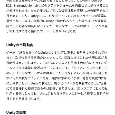
体的で動き豊かなゲームを誰でも作ることができ、しかもWindowsや
iOS、Nintendo Switchなどのプラットフォームを意識せずに動作すること
が挙げられます。また近年ではリアルな仮想体験を実現したVR業界でも注
目を集めており、UnityにはVRをサポートしてくれるプラグインが豊富に
提供されています。本格的にUnityで何か作ろうとした場合はC#が開発言
語として必要な知識になりますが、簡単なゲームであればコーディング無
しでも作成できる優れたツール、それがUnityです。
Unityの市場動向
ゲーム、VR業界を中心にUnityエンジニアは市場から非常に求められてい
ます。次世代を担う言語のひとつとして、活躍の場はこれから更に広がる
可能性は高いでしょう。これからエンジニアを目指す若い方にとって、ゲ
ームアプリは非常に身近なツールのはずです。「もっとこうしたら面白い
のに」「こんなゲームがあれば楽しいだろうな」といった流行りに縛られ
ないその柔軟なアイディアを今、業界は求めています。発想を視覚的に形
にしやすいというUnityの利点は、周りとイメージを共有することが容易
にできる優れた技術であるのは間違いありません。エンジニアにとっても
利用する側にとっても、Unityがもたらすテクノロジーは今後更なる期待が
持てると言えるでしょう。
Unityの歴史