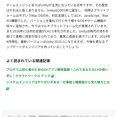
ゲームエンジンと言えばUnityが主流になっている近年ですが、その歴史
はそれほど長くありません。Unityは2005年に誕生し、当時はプラットフ
ォームは今でいうMac OSのみ、対応言語としてはC#、JavaScript、Boo
の3種類でした。バージョンを重ねて行く中で様々なOSやゲーム機器が
徐々に追加され、今ではマルチプラットフォーム化が実現されています。
また2018年には対応言語がC#に1本化されました。Unityは時代の流れを
受けて柔軟に改変が加えられており、着実に成長を遂げています。2019年
4月現在、最新バージョンはUnity 2019.1になりますが、今後も更なるア
ップデートがエンジニアを待っていることでしょう。
よく読まれている関連記事
プログラム初心者のためのC#アプリ開発基礎！これであなたもC#の使い
手に | クラウドワークス テック
システムエンジニアはやりがいがある！仕事面と職業面から見た魅力とは
フリーランス・副業・業務委託の求人情報ならクラウドワークステック