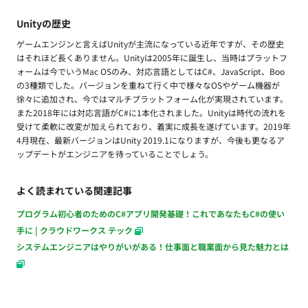
Unityの歴史
ゲームエンジンと言えばUnityが主流になっている近年ですが、その歴史
はそれほど長くありません。Unityは2005年に誕生し、当時はプラットフ
ォームは今でいうMac OSのみ、対応言語としてはC#、JavaScript、Boo
の3種類でした。バージョンを重ねて行く中で様々なOSやゲーム機器が
徐々に追加され、今ではマルチプラットフォーム化が実現されています。
また2018年には対応言語がC#に1本化されました。Unityは時代の流れを
受けて柔軟に改変が加えられており、着実に成長を遂げています。2019年
4月現在、最新バージョンはUnity 2019.1になりますが、今後も更なるア
ップデートがエンジニアを待っていることでしょう。
よく読まれている関連記事
プログラム初心者のためのC#アプリ開発基礎！これであなたもC#の使い
手に | クラウドワークス テック
システムエンジニアはやりがいがある！仕事面と職業面から見た魅力とは