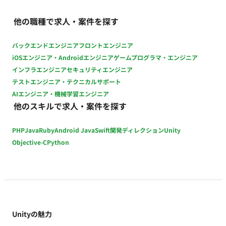
な軽量化・演出調整】 ■ 【働き方】 契約形態：派遣契約（週20
時間以上のため、社会保険加入必須） 稼働量：週5日 稼働曜
他の職種で求人・案件を探す
日：平日 稼働時間：10:00〜19:00（想定） 働き方：一部リモー
ト（池尻大橋/出社頻度：週3回（月・水・金）） 交通費：支給
バックエンドエンジニア
フロントエンジニア
時給：2,600円前後（スキルや経験により変動いたします） 契
iOSエンジニア・Androidエンジニア
ゲームプログラマ・エンジニア
約期間：長期（想定） 募集人数：1名 その他：月末締め、25日
インフラエンジニア
セキュリティエンジニア
支払い
テストエンジニア・テクニカルサポート
AIエンジニア・機械学習エンジニア
他のスキルで求人・案件を探す
PHP
Java
Ruby
Android Java
Swift
開発ディレクション
Unity
Objective-C
Python
Unityの魅力