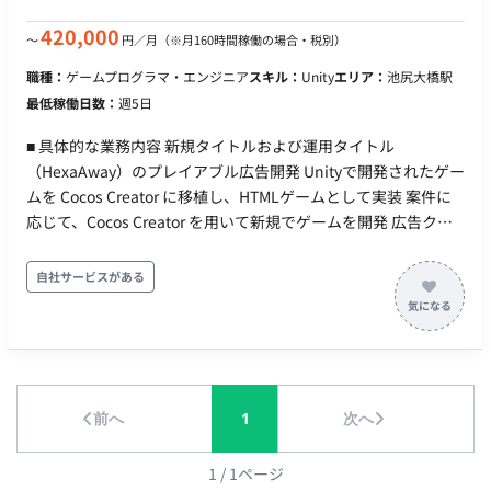
モート（出社場所：池尻大橋駅から徒歩8分、神泉駅から徒歩9
分） ※出社頻度：月に半分程度 ・交通費：支給 ・時給：
420,000
〜
円／月
（※月160時間稼働の場合・税別）
2,500円～3,000円 ※経験・スキルに応じます。 ・契約期間：長
職種：
ゲームプログラマ・エンジニア
スキル：
Unity
エリア：
池尻大橋駅
期 ・募集人数：3～4名 ・機器について：貸与想定(Mac) ・その
最低稼働日数：
週5日
他：月末締め、25日支払い
■ 具体的な業務内容 新規タイトルおよび運用タイトル
（HexaAway）のプレイアブル広告開発 Unityで開発されたゲー
ムを Cocos Creator に移植し、HTMLゲームとして実装 案件に
応じて、Cocos Creator を用いて新規でゲームを開発 広告クリ
エイティブに必要な軽量化・演出調整等 ■ 【期待するミッショ
ン】 Unityで開発されたゲームをCocos Creatorへスムーズに移
自社サービスがある
植し、モバイルゲームの魅力を最大限に引き出す高品質なプレ
イアブル広告を開発・提供することで、広告効果の最大化に貢
献していただくことを期待しています。また、デザインや見た
目のクオリティにこだわり、ユーザー体験を向上させる役割を
担っていただきます。 ■ 【業務内容・担当工程】 【新規/運用タ
前へ
1
次へ
イトルのプレイアブル広告開発】 【UnityゲームのCocos
Creatorへの移植、HTMLゲームとしての実装】 【新規でのゲー
ム開発（Cocos Creator使用）】 【広告クリエイティブに必要
1
/
1
ページ