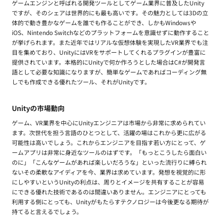
ゲームエンジンと呼ばれる開発ツールとしてゲーム業界に普及したUnity
ですが、そのシェアは世界的にも最も高いです。その魅力としては3Dの立
体的で動き豊かなゲームを誰でも作ることができ、しかもWindowsや
iOS、Nintendo Switchなどのプラットフォームを意識せずに動作すること
が挙げられます。また近年ではリアルな仮想体験を実現したVR業界でも注
目を集めており、UnityにはVRをサポートしてくれるプラグインが豊富に
提供されています。本格的にUnityで何か作ろうとした場合はC#が開発言
語として必要な知識になりますが、簡単なゲームであればコーディング無
しでも作成できる優れたツール、それがUnityです。
Unityの市場動向
ゲーム、VR業界を中心にUnityエンジニアは市場から非常に求められてい
ます。次世代を担う言語のひとつとして、活躍の場はこれから更に広がる
可能性は高いでしょう。これからエンジニアを目指す若い方にとって、ゲ
ームアプリは非常に身近なツールのはずです。「もっとこうしたら面白い
のに」「こんなゲームがあれば楽しいだろうな」といった流行りに縛られ
ないその柔軟なアイディアを今、業界は求めています。発想を視覚的に形
にしやすいというUnityの利点は、周りとイメージを共有することが容易
にできる優れた技術であるのは間違いありません。エンジニアにとっても
利用する側にとっても、Unityがもたらすテクノロジーは今後更なる期待が
持てると言えるでしょう。