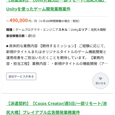
Unityを使ったゲーム開発業務案件
490,000
〜
円／月
（※月160時間稼働の場合・税別）
職種：
ゲームプログラマ・エンジニア
スキル：
Unity
エリア：
池尻大橋駅
最低稼働日数：
週5日
■ 具体的な業務内容 【期待するミッション】 ご経験に応じて、
新規IPタイトルまたはオリジナルタイトルのゲーム機能開発と
運用改善をご担当いただくことを期待しています。 【業務内
容・担当工程】 業務内容： ・新規IPタイトルの機能開発（アウ
トゲーム中心） ・オリジナルタイトルの機能開発（アウトゲー
ム中心） ※状況次第ではインゲーム開発もご担当いただく可能
自社サービスがある
性があります 【開発環境】 ・プログラミング：Unity (C#) ・
FW：UniRx, UniTask, R3 のいずれか 【チーム体制】 携わるタ
イトルにもよりますが、現状は全体で10名程度のチーム内にジ
ョインいただくことを想定しております。 ■ 【働き方】 ・契約
【派遣契約】【Cocos Creator/週5日/一部リモート/池
形態：派遣契約（週20時間以上のため、社会保険加入必須） ・
稼働量：平日週5日 稼働時間：10:00-19:00 ・働き方：一部リ
尻大橋】プレイアブル広告開発業務案件