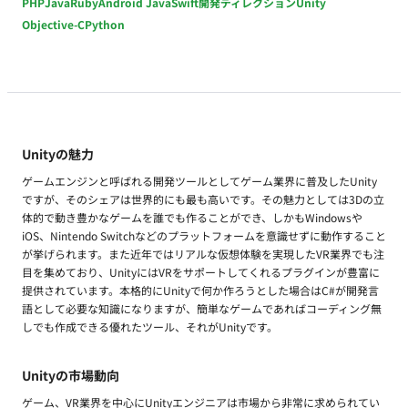
PHP
Java
Ruby
Android Java
Swift
開発ディレクション
Unity
Objective-C
Python
Unityの魅力
ゲームエンジンと呼ばれる開発ツールとしてゲーム業界に普及したUnity
ですが、そのシェアは世界的にも最も高いです。その魅力としては3Dの立
体的で動き豊かなゲームを誰でも作ることができ、しかもWindowsや
iOS、Nintendo Switchなどのプラットフォームを意識せずに動作すること
が挙げられます。また近年ではリアルな仮想体験を実現したVR業界でも注
目を集めており、UnityにはVRをサポートしてくれるプラグインが豊富に
提供されています。本格的にUnityで何か作ろうとした場合はC#が開発言
語として必要な知識になりますが、簡単なゲームであればコーディング無
しでも作成できる優れたツール、それがUnityです。
Unityの市場動向
ゲーム、VR業界を中心にUnityエンジニアは市場から非常に求められてい