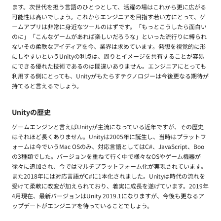
ます。次世代を担う言語のひとつとして、活躍の場はこれから更に広がる
可能性は高いでしょう。これからエンジニアを目指す若い方にとって、ゲ
ームアプリは非常に身近なツールのはずです。「もっとこうしたら面白い
のに」「こんなゲームがあれば楽しいだろうな」といった流行りに縛られ
ないその柔軟なアイディアを今、業界は求めています。発想を視覚的に形
にしやすいというUnityの利点は、周りとイメージを共有することが容易
にできる優れた技術であるのは間違いありません。エンジニアにとっても
利用する側にとっても、Unityがもたらすテクノロジーは今後更なる期待が
持てると言えるでしょう。
Unityの歴史
ゲームエンジンと言えばUnityが主流になっている近年ですが、その歴史
はそれほど長くありません。Unityは2005年に誕生し、当時はプラットフ
ォームは今でいうMac OSのみ、対応言語としてはC#、JavaScript、Boo
の3種類でした。バージョンを重ねて行く中で様々なOSやゲーム機器が
徐々に追加され、今ではマルチプラットフォーム化が実現されています。
また2018年には対応言語がC#に1本化されました。Unityは時代の流れを
受けて柔軟に改変が加えられており、着実に成長を遂げています。2019年
4月現在、最新バージョンはUnity 2019.1になりますが、今後も更なるア
ップデートがエンジニアを待っていることでしょう。