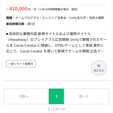
モート（出社場所：池尻大橋駅から徒歩8分、神泉駅から徒歩9
分） ※出社頻度：月に半分程度 ・交通費：支給 ・時給：
420,000
〜
円／月
（※月160時間稼働の場合・税別）
2,500円～3,000円 ※経験・スキルに応じます。 ・契約期間：長
職種：
ゲームプログラマ・エンジニア
スキル：
Unity
エリア：
池尻大橋駅
期 ・募集人数：3～4名 ・機器について：貸与想定(Mac) ・その
最低稼働日数：
週5日
他：月末締め、25日支払い
■ 具体的な業務内容 新規タイトルおよび運用タイトル
（HexaAway）のプレイアブル広告開発 Unityで開発されたゲー
ムを Cocos Creator に移植し、HTMLゲームとして実装 案件に
応じて、Cocos Creator を用いて新規でゲームを開発 広告クリ
エイティブに必要な軽量化・演出調整等 ■ 【期待するミッショ
ン】 Unityで開発されたゲームをCocos Creatorへスムーズに移
一部リモート勤務可
植し、モバイルゲームの魅力を最大限に引き出す高品質なプレ
イアブル広告を開発・提供することで、広告効果の最大化に貢
献していただくことを期待しています。また、デザインや見た
目のクオリティにこだわり、ユーザー体験を向上させる役割を
担っていただきます。 ■ 【業務内容・担当工程】 【新規/運用タ
前へ
1
次へ
イトルのプレイアブル広告開発】 【UnityゲームのCocos
Creatorへの移植、HTMLゲームとしての実装】 【新規でのゲー
ム開発（Cocos Creator使用）】 【広告クリエイティブに必要
1
/
1
ページ