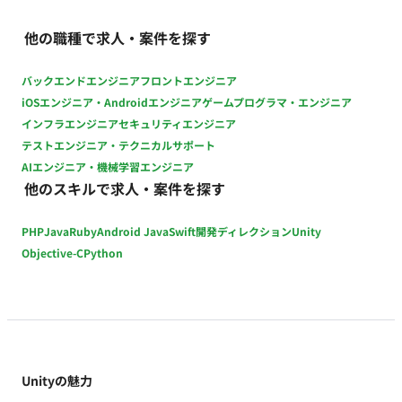
な軽量化・演出調整】 ■ 【働き方】 契約形態：派遣契約（週20
時間以上のため、社会保険加入必須） 稼働量：週5日 稼働曜
他の職種で求人・案件を探す
日：平日 稼働時間：10:00〜19:00（想定） 働き方：一部リモー
ト（池尻大橋/出社頻度：週3回（月・水・金）） 交通費：支給
バックエンドエンジニア
フロントエンジニア
時給：2,600円前後（スキルや経験により変動いたします） 契
iOSエンジニア・Androidエンジニア
ゲームプログラマ・エンジニア
約期間：長期（想定） 募集人数：1名 その他：月末締め、25日
インフラエンジニア
セキュリティエンジニア
支払い
テストエンジニア・テクニカルサポート
AIエンジニア・機械学習エンジニア
他のスキルで求人・案件を探す
PHP
Java
Ruby
Android Java
Swift
開発ディレクション
Unity
Objective-C
Python
Unityの魅力