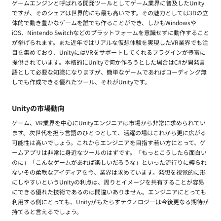
ゲームエンジンと呼ばれる開発ツールとしてゲーム業界に普及したUnity
ですが、そのシェアは世界的にも最も高いです。その魅力としては3Dの立
体的で動き豊かなゲームを誰でも作ることができ、しかもWindowsや
iOS、Nintendo Switchなどのプラットフォームを意識せずに動作すること
が挙げられます。また近年ではリアルな仮想体験を実現したVR業界でも注
目を集めており、UnityにはVRをサポートしてくれるプラグインが豊富に
提供されています。本格的にUnityで何か作ろうとした場合はC#が開発言
語として必要な知識になりますが、簡単なゲームであればコーディング無
しでも作成できる優れたツール、それがUnityです。
Unityの市場動向
ゲーム、VR業界を中心にUnityエンジニアは市場から非常に求められてい
ます。次世代を担う言語のひとつとして、活躍の場はこれから更に広がる
可能性は高いでしょう。これからエンジニアを目指す若い方にとって、ゲ
ームアプリは非常に身近なツールのはずです。「もっとこうしたら面白い
のに」「こんなゲームがあれば楽しいだろうな」といった流行りに縛られ
ないその柔軟なアイディアを今、業界は求めています。発想を視覚的に形
にしやすいというUnityの利点は、周りとイメージを共有することが容易
にできる優れた技術であるのは間違いありません。エンジニアにとっても
利用する側にとっても、Unityがもたらすテクノロジーは今後更なる期待が
持てると言えるでしょう。