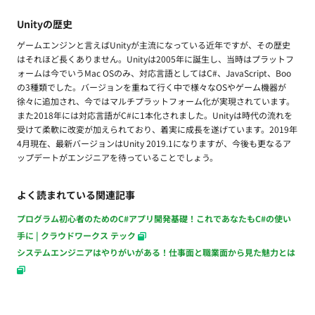
Unityの歴史
ゲームエンジンと言えばUnityが主流になっている近年ですが、その歴史
はそれほど長くありません。Unityは2005年に誕生し、当時はプラットフ
ォームは今でいうMac OSのみ、対応言語としてはC#、JavaScript、Boo
の3種類でした。バージョンを重ねて行く中で様々なOSやゲーム機器が
徐々に追加され、今ではマルチプラットフォーム化が実現されています。
また2018年には対応言語がC#に1本化されました。Unityは時代の流れを
受けて柔軟に改変が加えられており、着実に成長を遂げています。2019年
4月現在、最新バージョンはUnity 2019.1になりますが、今後も更なるア
ップデートがエンジニアを待っていることでしょう。
よく読まれている関連記事
プログラム初心者のためのC#アプリ開発基礎！これであなたもC#の使い
手に | クラウドワークス テック
システムエンジニアはやりがいがある！仕事面と職業面から見た魅力とは