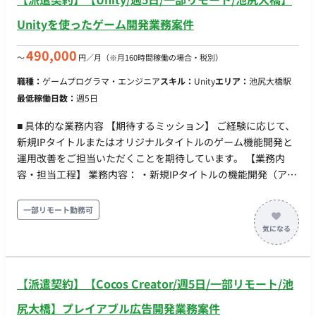
Unityを使ったゲーム開発業務案件
490,000
〜
円／月
（※月160時間稼働の場合・税別）
職種：
ゲームプログラマ・エンジニア
スキル：
Unity
エリア：
池尻大橋駅
最低稼働日数：
週5日
■ 具体的な業務内容 【期待するミッション】 ご経験に応じて、
新規IPタイトルまたはオリジナルタイトルのゲーム機能開発と
運用改善をご担当いただくことを期待しています。 【業務内
容・担当工程】 業務内容： ・新規IPタイトルの機能開発（アウ
トゲーム中心） ・オリジナルタイトルの機能開発（アウトゲー
ム中心） ※状況次第ではインゲーム開発もご担当いただく可能
一部リモート勤務可
性があります 【開発環境】 ・プログラミング：Unity (C#) ・
FW：UniRx, UniTask, R3 のいずれか 【チーム体制】 携わるタ
イトルにもよりますが、現状は全体で10名程度のチーム内にジ
ョインいただくことを想定しております。 ■ 【働き方】 ・契約
【派遣契約】【Cocos Creator/週5日/一部リモート/池
形態：派遣契約（週20時間以上のため、社会保険加入必須） ・
稼働量：平日週5日 稼働時間：10:00-19:00 ・働き方：一部リ
尻大橋】プレイアブル広告開発業務案件