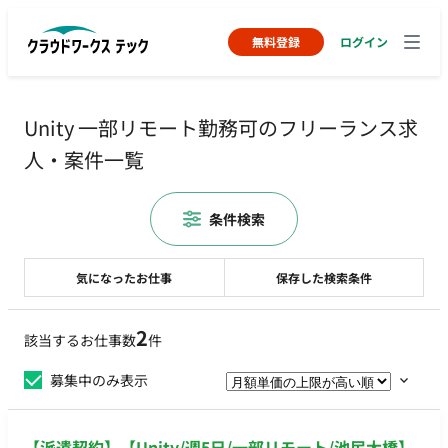
無料登録
ログイン
Unity 一部リモート勤務可のフリーランス求
人・案件一覧
条件検索
気になったお仕事
保存した検索条件
2
該当するお仕事数
件
募集中のみ表示
【派遣契約】【Unity/週5日/一部リモート/池尻大橋】