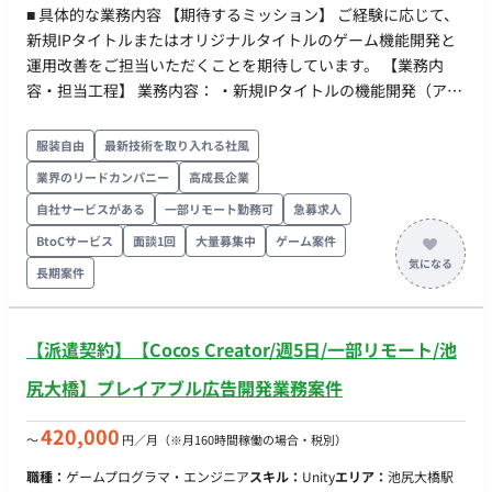
■ 具体的な業務内容 【期待するミッション】 ご経験に応じて、
新規IPタイトルまたはオリジナルタイトルのゲーム機能開発と
運用改善をご担当いただくことを期待しています。 【業務内
容・担当工程】 業務内容： ・新規IPタイトルの機能開発（アウ
トゲーム中心） ・オリジナルタイトルの機能開発（アウトゲー
ム中心） ※状況次第ではインゲーム開発もご担当いただく可能
服装自由
最新技術を取り入れる社風
性があります 【開発環境】 ・プログラミング：Unity (C#) ・
業界のリードカンパニー
高成長企業
FW：UniRx, UniTask, R3 のいずれか 【チーム体制】 携わるタ
自社サービスがある
一部リモート勤務可
急募求人
イトルにもよりますが、現状は全体で10名程度のチーム内にジ
ョインいただくことを想定しております。 ■ 【働き方】 ・契約
BtoCサービス
面談1回
大量募集中
ゲーム案件
形態：派遣契約（週20時間以上のため、社会保険加入必須） ・
長期案件
稼働量：平日週5日 稼働時間：10:00-19:00 ・働き方：一部リ
モート（出社場所：池尻大橋駅から徒歩8分、神泉駅から徒歩9
分） ※出社頻度：月に半分程度 ・交通費：支給 ・時給：
【派遣契約】【Cocos Creator/週5日/一部リモート/池
2,500円～3,000円 ※経験・スキルに応じます。 ・契約期間：長
尻大橋】プレイアブル広告開発業務案件
期 ・募集人数：3～4名 ・機器について：貸与想定(Mac) ・その
他：月末締め、25日支払い
420,000
〜
円／月
（※月160時間稼働の場合・税別）
職種：
ゲームプログラマ・エンジニア
スキル：
Unity
エリア：
池尻大橋駅