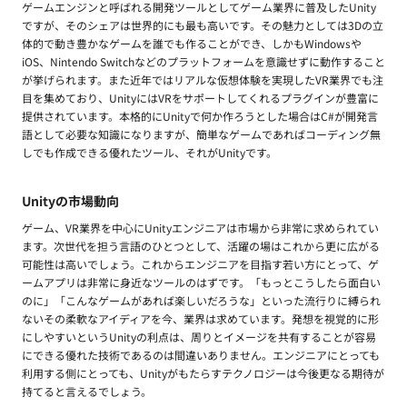
ゲームエンジンと呼ばれる開発ツールとしてゲーム業界に普及したUnity
ですが、そのシェアは世界的にも最も高いです。その魅力としては3Dの立
体的で動き豊かなゲームを誰でも作ることができ、しかもWindowsや
iOS、Nintendo Switchなどのプラットフォームを意識せずに動作すること
が挙げられます。また近年ではリアルな仮想体験を実現したVR業界でも注
目を集めており、UnityにはVRをサポートしてくれるプラグインが豊富に
提供されています。本格的にUnityで何か作ろうとした場合はC#が開発言
語として必要な知識になりますが、簡単なゲームであればコーディング無
しでも作成できる優れたツール、それがUnityです。
Unityの市場動向
ゲーム、VR業界を中心にUnityエンジニアは市場から非常に求められてい
ます。次世代を担う言語のひとつとして、活躍の場はこれから更に広がる
可能性は高いでしょう。これからエンジニアを目指す若い方にとって、ゲ
ームアプリは非常に身近なツールのはずです。「もっとこうしたら面白い
のに」「こんなゲームがあれば楽しいだろうな」といった流行りに縛られ
ないその柔軟なアイディアを今、業界は求めています。発想を視覚的に形
にしやすいというUnityの利点は、周りとイメージを共有することが容易
にできる優れた技術であるのは間違いありません。エンジニアにとっても
利用する側にとっても、Unityがもたらすテクノロジーは今後更なる期待が
持てると言えるでしょう。