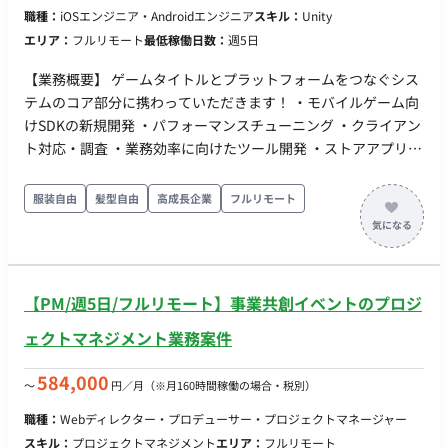
職種：
iOSエンジニア・Androidエンジニア
スキル：
Unity
エリア：
フルリモート
最低稼働日数：
週5日
【業務概要】 ゲームタイトルとプラットフォームをつなぐシス
テムのコア部分に携わっていただきます！ ・モバイルゲーム向
けSDKの新規開発 ・パフォーマンスチューニング ・クライアン
ト対応・調査 ・業務効率に向けたツール開発 ・ストアアプリの
運用 【チーム体制】 現在は10名 ディレクター、デザイナー、
エンジニア ■開発環境、ツール 言語：Unity OS：Windows,Mac
服装自由
髪型自由
高成長企業
フルリモート
コミュニケーションツール：Slack,GoogleMeet その他ツール：
GitHub,JIRA,GraphQL
【PM/週5日/フルリモート】事業共創イベントのプロジ
ェクトマネジメント業務案件
584,000
〜
円／月
（※月160時間稼働の場合・税別）
職種：
Webディレクター・プロデューサー・プロジェクトマネージャー
スキル：
プロジェクトマネジメント
エリア：
フルリモート