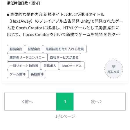
最低稼働日数：
週5日
■ 具体的な業務内容 新規タイトルおよび運用タイトル
（HexaAway）のプレイアブル広告開発 Unityで開発されたゲー
ムを Cocos Creator に移植し、HTMLゲームとして実装 案件に
応じて、Cocos Creator を用いて新規でゲームを開発 広告クリ
エイティブに必要な軽量化・演出調整等 ■ 【期待するミッショ
ン】 Unityで開発されたゲームをCocos Creatorへスムーズに移
服装自由
髪型自由
最新技術を取り入れる社風
植し、モバイルゲームの魅力を最大限に引き出す高品質なプレ
業界のリードカンパニー
自社サービスがある
イアブル広告を開発・提供することで、広告効果の最大化に貢
一部リモート勤務可
急募求人
BtoCサービス
献していただくことを期待しています。また、デザインや見た
目のクオリティにこだわり、ユーザー体験を向上させる役割を
ゲーム案件
長期案件
担っていただきます。 ■ 【業務内容・担当工程】 【新規/運用タ
イトルのプレイアブル広告開発】 【UnityゲームのCocos
Creatorへの移植、HTMLゲームとしての実装】 【新規でのゲー
ム開発（Cocos Creator使用）】 【広告クリエイティブに必要
前へ
1
次へ
な軽量化・演出調整】 ■ 【働き方】 契約形態：派遣契約（週20
時間以上のため、社会保険加入必須） 稼働量：週5日 稼働曜
1
/
1
ページ
日：平日 稼働時間：10:00〜19:00（想定） 働き方：一部リモー
ト（池尻大橋/出社頻度：週3回（月・水・金）） 交通費：支給