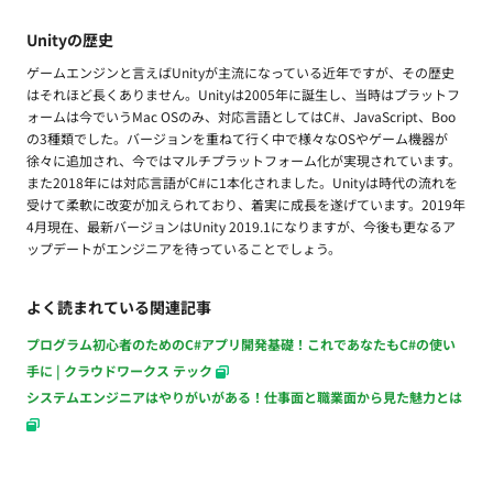
Unityの歴史
ゲームエンジンと言えばUnityが主流になっている近年ですが、その歴史
はそれほど長くありません。Unityは2005年に誕生し、当時はプラットフ
ォームは今でいうMac OSのみ、対応言語としてはC#、JavaScript、Boo
の3種類でした。バージョンを重ねて行く中で様々なOSやゲーム機器が
徐々に追加され、今ではマルチプラットフォーム化が実現されています。
また2018年には対応言語がC#に1本化されました。Unityは時代の流れを
受けて柔軟に改変が加えられており、着実に成長を遂げています。2019年
4月現在、最新バージョンはUnity 2019.1になりますが、今後も更なるア
ップデートがエンジニアを待っていることでしょう。
よく読まれている関連記事
プログラム初心者のためのC#アプリ開発基礎！これであなたもC#の使い
手に | クラウドワークス テック
システムエンジニアはやりがいがある！仕事面と職業面から見た魅力とは