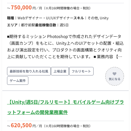
とハードウェアを繋ぐインターフェース・APIの開発を行いま
750,000
〜
円／月
（※月160時間稼働の場合・税別）
す。 【量産化と社会実装に向けたシステムR&D】 一点物の「作
職種：
Webデザイナー・UI/UXデザイナー
スキル：
その他, Unity
品」から商業施設や一般家庭で稼働する「製品」へ進化させる
エリア：
都庁前駅
最低稼働日数：
週5日
ため、バックエンドシステム全体の可用性・メンテナンス性・
安全性の向上を図ります。 ■ チーム体制 ・ヒューマノイド開発
■期待するミッション Photoshopで作成されたデザインデータ
エンジニア ・エンジニアリングマネージャー ※各職種の具体的
（画面カンプ）をもとに、Unity上へのUIアセットの配置・組込
な人数は確認中です。 ■ 開発環境 FW：Unity, Unreal Engine
および演出設定を行い、プロダクトの画面構築とクオリティ向
(UE), ROS, ROS2
上に貢献していただくことを期待しています。 ■ 業務内容 【ア
セット切り出し作業】 Photoshop（.psd）の画面カンプからの
パーツ切り出し・アセット化 【Unityへの配置・組込】 切り出
最新技術を取り入れる社風
上場企業
フルリモート
したパーツをUnityへ取り込み、UI画面として配置・調整 【UI
ゲーム案件
アニメーション制作】 必要に応じた簡単なUIアニメーションの
設定 ■働き方 ・フルリモートでのご勤務についても相談可能で
す ・東京オフィスへの出社が可能な方を歓迎いたします ・業務
【Unity/週5日/フルリモート】モバイルゲーム向けプラ
の状況によっては出社をお願いする場合がございます
ットフォームの開発業務案件
620,500
〜
円／月
（※月160時間稼働の場合・税別）