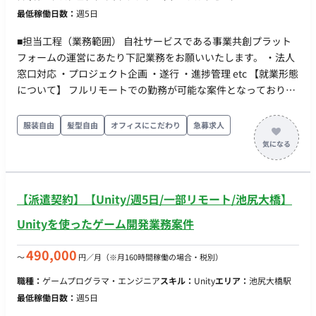
最低稼働日数：
週5日
■担当工程（業務範囲） 自社サービスである事業共創プラット
フォームの運営にあたり下記業務をお願いいたします。 ・法人
窓口対応 ・プロジェクト企画 ・遂行 ・進捗管理 etc 【就業形態
について】 フルリモートでの勤務が可能な案件となっておりま
す。 オフラインイベントに関わる場合は出社していただく必要
があります。 ◆補足◆ スタートアップ企業にとって大きなチャ
服装自由
髪型自由
オフィスにこだわり
急募求人
ンスとなる事業共創に焦点を当てた、 プラットフォームを運営
している企業です。 イベントの企画から進行管理に関わってい
ただくことが出来る案件となっており、 経営者との関わりや新
事業創出の瞬間に立ち会うことが出来る刺激的な環境です。 ■
【派遣契約】【Unity/週5日/一部リモート/池尻大橋】
主な開発環境・ツール ・コミュニケーションツール：Slack
Unityを使ったゲーム開発業務案件
490,000
〜
円／月
（※月160時間稼働の場合・税別）
職種：
ゲームプログラマ・エンジニア
スキル：
Unity
エリア：
池尻大橋駅
最低稼働日数：
週5日