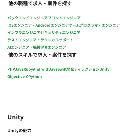
他の職種で求人・案件を探す
時給：2,600円前後（スキルや経験により変動いたします） 契
約期間：長期（想定） 募集人数：1名 その他：月末締め、25日
バックエンドエンジニア
フロントエンジニア
支払い
iOSエンジニア・Androidエンジニア
ゲームプログラマ・エンジニア
インフラエンジニア
セキュリティエンジニア
テストエンジニア・テクニカルサポート
AIエンジニア・機械学習エンジニア
他のスキルで求人・案件を探す
PHP
Java
Ruby
Android Java
Swift
開発ディレクション
Unity
Objective-C
Python
Unity
Unityの魅力