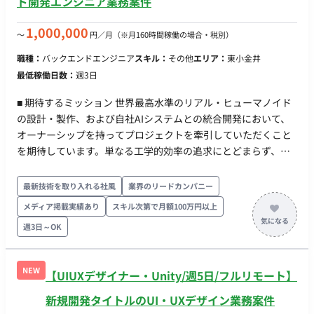
ド開発エンジニア業務案件
1,000,000
〜
円／月
（※月160時間稼働の場合・税別）
職種：
バックエンドエンジニア
スキル：
その他
エリア：
東小金井
最低稼働日数：
週3日
■ 期待するミッション 世界最高水準のリアル・ヒューマノイド
の設計・製作、および自社AIシステムとの統合開発において、
オーナーシップを持ってプロジェクトを牽引していただくこと
を期待しています。単なる工学的効率の追求にとどまらず、社
会実装（製品化）に向けた耐久性向上や、人の心を動かす自然
な振る舞いの実現に貢献していただきます。 【次世代ヒューマ
最新技術を取り入れる社風
業界のリードカンパニー
ノイドのハードウェア制御・駆動設計】 人間のような滑らかで
メディア掲載実績あり
スキル次第で月額100万円以上
自然な動作を実現するための機構・駆動系を緻密にコントロー
週3日～OK
ルするシステム・ロジックの設計、および表情を再現する顔面
駆動ユニットの制御（ファームウェア・組み込みシステム）の
精密設計を行います。 【Physical AI システムの統合とデータ通
NEW
【UIUXデザイナー・Unity/週5日/フルリモート】
信制御】 AI・アバター操作システムから送られるデータと、ア
ンドロイドの物理動作をリアルタイム変換・同期させる通信制
新規開発タイトルのUI・UXデザイン業務案件
御システムの構築、およびシミュレーション環境（Unity/UE）