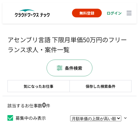
無料登録
ログイン
アセンブリ言語 下限月単価50万円のフリー
ランス求人・案件一覧
条件検索
気になったお仕事
保存した検索条件
0
該当するお仕事数
件
募集中のみ表示