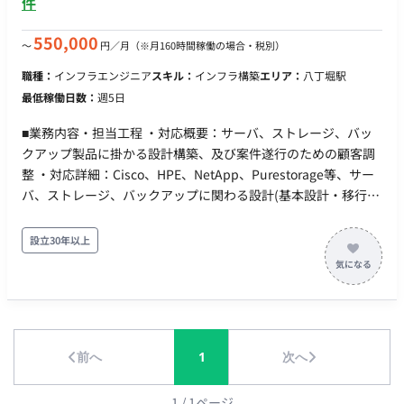
件
在いません。 依頼主と直接やり取りを行い、プロジェクトを進
めていただきます。 ■環境 社内サーバー（オンプレミス環境）
550,000
〜
円／月
（※月160時間稼働の場合・税別）
■働き方 ・月の稼働時間：週1日もしくは月32時間～ ・フルリ
モート稼働: 可能 ・フレックス稼働: 可能 ■本案件の魅力 企業の
職種：
インフラエンジニア
スキル：
インフラ構築
エリア：
八丁堀駅
重要なシステム移行を担うことで、業務の効率化と安定性を直
最低稼働日数：
週5日
接的に向上させる貢献を実感できます。
■業務内容・担当工程 ・対応概要：サーバ、ストレージ、バッ
クアップ製品に掛かる設計構築、及び案件遂行のための顧客調
整 ・対応詳細：Cisco、HPE、NetApp、Purestorage等、サー
バ、ストレージ、バックアップに関わる設計(基本設計・移行設
計・詳細設計)、構築(機器設定、 Config作成、手順書作成、パ
ートナー協業体制における現地作業統括)、及び案件遂行のため
設立30年以上
の顧客調整など。 ・顧客調整：全体スケジュール、課題管理
表、WBSなどの顧客調整等 ・設計：基本設計、移行設計、パラ
メータシート作成、試験シート作成、作業手順書作成等 ・構
築：機器設定、Config作成、事前試験、現地構築(弊社のパート
ナーとの協業含む)等 ■働き方 ・ 稼働量：週5日（140-180H目
前へ
1
次へ
安） ・ 勤務時間：09:00〜17:30 ・ 稼働開始：2026年8月〜
1
/
1
ページ