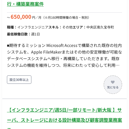
ReactElectron、Node.js、.net ②Webアプリ：React、Node.js
行・構築業務案件
③WebAPI：Node.js DB： Amazon Aurora（ PostgreSQL ）
SQLite（一部のみ） インフラ： ①クライアントアプリ：
650,000
〜
円／月
（※月160時間稼働の場合・税別）
Windows 11、Android（最新Ver） ②Webアプリ：Amazon
職種：
インフラエンジニア
スキル：
その他
エリア：
中央区南久宝寺町
Amplify、API Gateway、Lambda ③WebAPI：API Gateway、
最低稼働日数：
週1日
Lambda ④認証：Amazon Cognito ⑤WebSocket：AWS
AppSync ⑥静的保存：Amazon S3 ツール： ①エディタ、
■期待するミッション Microsoft Accessで構築された既存の社内
IDE：VSCode、VisualStudio ②ソース管理：Github ■働き方
システムを、Apple FileMakerまたはその他の安定稼働が可能な
・稼働量：1人月を想定 ・稼働スタイル：蒲田オフィス（東
データベースシステムへ移行・再構築していただきます。既存
京）にご出社をお願いいたします。 ※フルリモートは要相談 ・
システムの機能を維持しつつ、将来にわたって安心して利用で
フレックス稼働：応相談
きる環境の構築を目指します。 ■企業の状況 現在、社内で使用
しているMicrosoft Access（バージョン2007～2010、パソコン
設立30年以上
ごとに異なる）による業務システムの見直しと刷新を検討して
います。なお、Apple社のFileMakerへの移行を検討段階です。
（要相談） ■業務内容 【既存Accessシステムの理解と新システ
ムへの移行】 ・既存Accessシステムの機能、データ構造のヒ
【インフラエンジニア/週5日/一部リモート/新大阪 】サ
アリングと分析 ・FileMaker、またはその他提案されたデータ
ベースシステムでの設計/開発/構築 ・データ移行作業 ・必要に
ーバ、ストレージにおける設計構築及び顧客調整業務案
応じた機能追加、改修 ■チーム体制 専任のシステム担当者は現