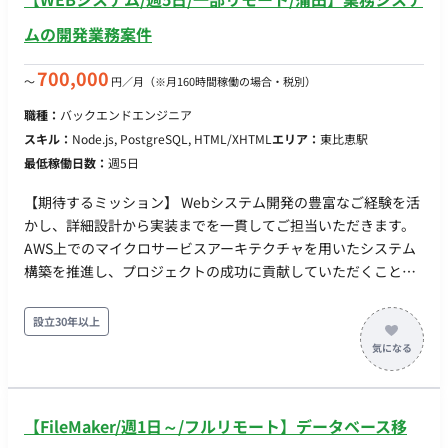
ムの開発業務案件
700,000
〜
円／月
（※月160時間稼働の場合・税別）
職種：
バックエンドエンジニア
スキル：
Node.js, PostgreSQL, HTML/XHTML
エリア：
東比恵駅
最低稼働日数：
週5日
【期待するミッション】 Webシステム開発の豊富なご経験を活
かし、詳細設計から実装までを一貫してご担当いただきます。
AWS上でのマイクロサービスアーキテクチャを用いたシステム
構築を推進し、プロジェクトの成功に貢献していただくことを
期待しています。 ■担当工程（業務範囲） 2026年4～5月：SS
工程 2026年6～9月：PG/PT工程 ※詳細は面談時にご説明させ
設立30年以上
ていただきます。 ■業務の流れ ①検証内容検討 ②実装環境
調査 ③環境構築 ④開発 ⑤検証 ■開発環境 言語： ①クラ
イアントアプリ：C#、html、css、javascript ②Webアプリ：
html、css、javascript、javascript、Node.js ③WebAPI：
【FileMaker/週1日～/フルリモート】データベース移
javascript（Node.js） FW： ①クライアントアプリ：