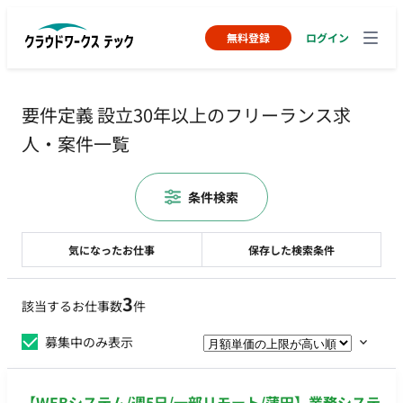
無料登録
ログイン
要件定義 設立30年以上のフリーランス求
人・案件一覧
条件検索
気になったお仕事
保存した検索条件
3
該当するお仕事数
件
募集中のみ表示
【WEBシステム/週5日/一部リモート/蒲田】業務システ