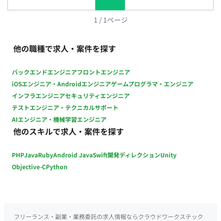
詳細確認中 ■ 【開発環境】 ・プログラミング： ・FW：
Databricks, Alteryx, KNIME ・DB： ・インフラ： ■ 【働き方】
1
/
1
ページ
・稼働量：週4〜5日（月140時間以上） ・リモート稼働：フル
リモート ・フレックス稼働：可能
他の職種で求人・案件を探す
バックエンドエンジニア
フロントエンジニア
iOSエンジニア・Androidエンジニア
ゲームプログラマ・エンジニア
インフラエンジニア
セキュリティエンジニア
テストエンジニア・テクニカルサポート
AIエンジニア・機械学習エンジニア
他のスキルで求人・案件を探す
PHP
Java
Ruby
Android Java
Swift
開発ディレクション
Unity
Objective-C
Python
フリーランス・副業・業務委託の求人情報ならクラウドワークステック