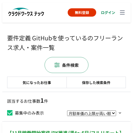
無料登録
ログイン
要件定義 GitHubを使っているのフリーラン
ス求人・案件一覧
条件検索
気になったお仕事
保存した検索条件
1
該当するお仕事数
件
募集中のみ表示
【11月稼働開始案件/DX推進/週4〜5日/フルリモート】