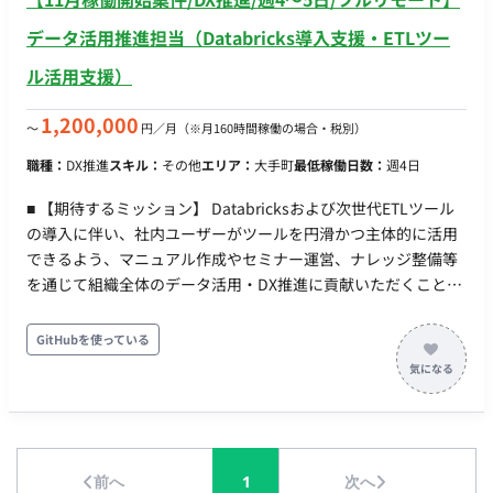
データ活用推進担当（Databricks導入支援・ETLツー
ル活用支援）
1,200,000
〜
円／月
（※月160時間稼働の場合・税別）
職種：
DX推進
スキル：
その他
エリア：
大手町
最低稼働日数：
週4日
■ 【期待するミッション】 Databricksおよび次世代ETLツール
の導入に伴い、社内ユーザーがツールを円滑かつ主体的に活用
できるよう、マニュアル作成やセミナー運営、ナレッジ整備等
を通じて組織全体のデータ活用・DX推進に貢献いただくことが
期待されています。 ■ 【業務内容・担当工程】 社内DX推進活動
の支援業務を担当いただきます。 【運用マニュアル作成・セミ
GitHubを使っている
ナー企画/運営・問い合わせ対応支援】 ・Databricksおよび新
ETLツール（Alteryx Designer/KNIME等）の活用支援 ・利用手
順書・運用マニュアルの作成 ・FAQ・ナレッジの整備 ・セミナ
ー資料・ハンズオンコンテンツの作成 ・セミナーおよび利用者
向け説明会の企画・運営サポート ・活用促進施策の企画サポー
前へ
1
次へ
ト ・問い合わせ内容の整理および改善提案 ■ 【チーム体制】 ・