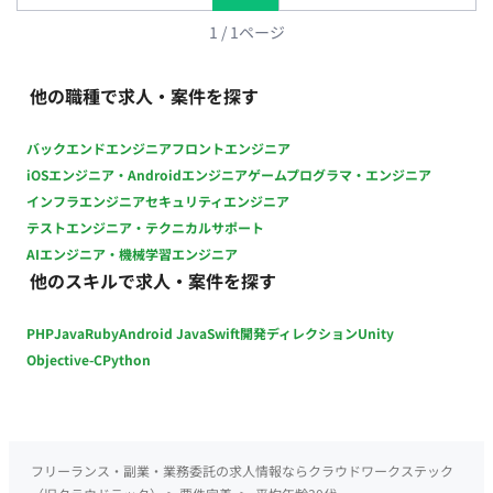
内外や外注先への指示・依頼・調整業務 ・リリーススケジュー
ル管理、開発チケットの優先順位付け（進行管理、工程管理、
1
/
1
ページ
折衝） ■使用ツール Google Workspace, Slack, Zoom,
Redmine, Backlog(nulab), Figma, Github, New Relic etc... ■開
他の職種で求人・案件を探す
発概要 ・開発言語: PHP, JavaScript ・フレームワーク: Laravel,
CakePHP ・開発/運用環境: Docker, VSCode, PHPStorm, Node-
バックエンドエンジニア
フロントエンジニア
RED, Postman ・ミドルウェア: MySQL, Nginx ・インフラ環境:
iOSエンジニア・Androidエンジニア
ゲームプログラマ・エンジニア
AWS（S3, lambda, SQS） ・監視、モニタリング、運用ツール:
インフラエンジニア
セキュリティエンジニア
Newrelic ■ポジションの魅力 ・データ連携プロジェクトという
テストエンジニア・テクニカルサポート
性質上、自社製品だけではなく他社製品の仕様にも触れる機会
AIエンジニア・機械学習エンジニア
が多くあり、包括的な業界の理解を深めることができます。 ・
他のスキルで求人・案件を探す
実際に顧客の業務が「楽になる」部分を担当できるので、顧客
内での成果が目に見えやすく、自身のやりがいにも繋がりま
PHP
Java
Ruby
Android Java
Swift
開発ディレクション
Unity
す。 ・チームは立ち上げから間もないため、チーム体制構築や
仕組みづくりにも携わることができるフェーズです。 ・高卒1
Objective-C
Python
年目のメンバーも実際に活躍しており、経歴や年齢に関係のな
いフェアな環境でチャレンジできます。
フリーランス・副業・業務委託の求人情報ならクラウドワークステック