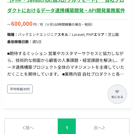
ダクトにおけるデータ連携構築開発・API開発業務案件
600,000
〜
円／月
（※月160時間稼働の場合・税別）
職種：
バックエンドエンジニア
スキル：
Laravel, PHP
エリア：
芝公園
最低稼働日数：
週5日
■期待するミッション 営業やカスタマーサクセスと協力しなが
ら、技術的な側面から顧客の人事課題・経営課題を解決し、デ
ータ連携構築プロジェクト全体のマネジメントを主導していた
だくことを期待しています。 ■業務内容 自社プロダクトと各種
他社システムとのデータ連携を構築し、顧客の人事業務の課題
解決をサポートする、アジャイル開発メインのポジションで
平均年齢30代
す。 ご経験やスキルに応じて、以下の役割を分担しています。
・営業やカスタマーサクセスといった社内のフロント担当者に
同行し、システムに登録するデータに関して、顧客へのヒアリ
ングと課題分析 ・フロントに立って機能改善／新機能開発の要
望整理、進行管理 ・IT知識/技術をもって開発機能の品質担保や
前へ
1
次へ
技術解決に対するエンジニアへの具体的な指示、フォロー ・社