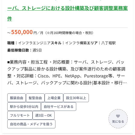
点で紐解き、課題解決へのアプローチを策定する 3者間コミュ
ーバ、ストレージにおける設計構築及び顧客調整業務案
ニケーションの円滑化： 社内事業部門 × 社内情シス × 外部ベ
件
ンダーのハブとなる調整業務全般 システム改修ディレクショ
ン： SaaSプロダクトや社内システムの改修におけるディレクシ
550,000
〜
円／月
（※月160時間稼働の場合・税別）
ョン全般 ■チーム体制 ステークホルダー： *社内事業部門（発
注・要望元） 社内情報システム部門 外部開発ベンダー チーム
職種：
インフラエンジニア
スキル：
インフラ構築
エリア：
八丁堀駅
の特徴： 組織間の連携強化が急務となっているフェーズです。
最低稼働日数：
週5日
技術がわかるPM（PMO）として、大きな裁量を持って立ち回っ
ていただけます。 ■業務の流れ ニーズのキャッチアップ： 事業
■業務内容・担当工程 ・対応概要：サーバ、ストレージ、バッ
部門から「やりたいこと」や課題を吸い上げる 実現可否の検
クアップ製品に掛かる設計構築、及び案件遂行のための顧客調
討・翻訳： 情シスやベンダーと協議し、「出来る・出来ない」
整 ・対応詳細：Cisco、HPE、NetApp、Purestorage等、サー
の理由（技術的制約、セキュリティ要件など）を明確にする プ
バ、ストレージ、バックアップに関わる設計(基本設計・移行設
ロジェクト推進： システム改修の実行フェーズにおいて、細か
計・詳細設計)、構築(機器設定、 Config作成、手順書作成、パ
い単位で進捗やタスクをコントロールする ■開発環境 対象プロ
ートナー協業体制における現地作業統括)、及び案件遂行のため
服装自由
髪型自由
上場企業
設立30年以上
ダクト/システム： 社内SaaSプロダクト、社内情報システム
の顧客調整など。 ・顧客調整：全体スケジュール、課題管理
駅から徒歩5分以内
自社サービスがある
Java / PHP を用いたシステム開発経験、またはコードが理解で
表、WBSなどの顧客調整等 ・設計：基本設計、移行設計、パラ
フルリモート
週3日～OK
きるレベルの技術知識 ■案件の魅力（会社について・サービス
メータシート作成、試験シート作成、作業手順書作成等 ・構
について） 市場価値の高いスキル：「技術（Java/PHP等）が
築：機器設定、Config作成、事前試験、現地構築(弊社のパート
自社の商品・メディアを扱う
わかるPMO/ディレクター」として、上場企業基準のセキュリテ
ナーとの協業含む)等 ■働き方 ・ 稼働量：週5日（140-180H目