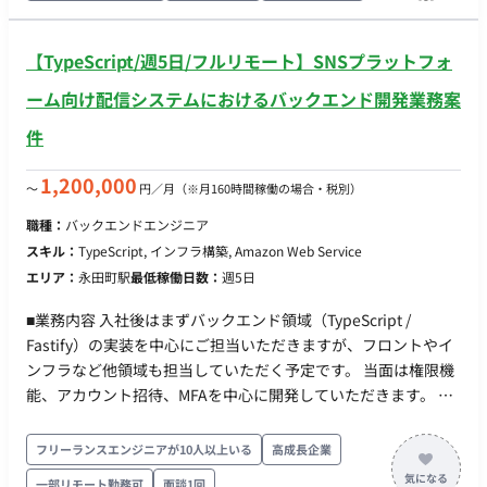
向け説明会の企画・運営サポート ・活用促進施策の企画サポー
ト ・問い合わせ内容の整理および改善提案 ■ 【チーム体制】 ・
【TypeScript/週5日/フルリモート】SNSプラットフォ
詳細確認中 ■ 【開発環境】 ・プログラミング： ・FW：
Databricks, Alteryx, KNIME ・DB： ・インフラ： ■ 【働き方】
ーム向け配信システムにおけるバックエンド開発業務案
・稼働量：週4〜5日（月140時間以上） ・リモート稼働：フル
件
リモート ・フレックス稼働：可能
1,200,000
〜
円／月
（※月160時間稼働の場合・税別）
職種：
バックエンドエンジニア
スキル：
TypeScript, インフラ構築, Amazon Web Service
エリア：
永田町駅
最低稼働日数：
週5日
■業務内容 入社後はまずバックエンド領域（TypeScript /
Fastify）の実装を中心にご担当いただきますが、フロントやイ
ンフラなど他領域も担当していただく予定です。 当面は権限機
能、アカウント招待、MFAを中心に開発していただきます。 そ
の後は徐々に本システム特有の機能開発をお任せする予定で
す。 ■実装範囲 ・バックエンド（主担当領域） ・SNS向けメッ
フリーランスエンジニアが10人以上いる
高成長企業
セージ配信機能の構築（大量配信・webhook処理） ・認証・認
一部リモート勤務可
面談1回