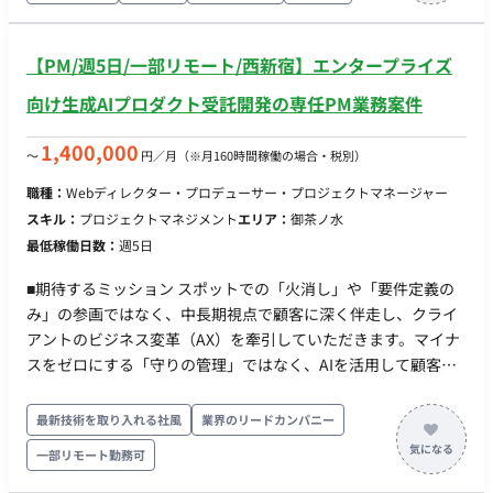
捗・課題・リスク管理（PMO業務） ■業務の流れ 現状把握と
RFP作成：現行のOracleEBS（オンプレ）の仕様や課題、クラ
ウド化に向けたエンドクライアントの要望をヒアリングし、
【PM/週5日/一部リモート/西新宿】エンタープライズ
RFPとしてドキュメント化します。 ベンダー選定の準備：提案
向け生成AIプロダクト受託開発の専任PM業務案件
評価基準の作成や、次フェーズに向けたベンダーコントロール
の仕組みを構築します。 現場折衝・PMO業務：ファームの一員
1,400,000
〜
円／月
（※月160時間稼働の場合・税別）
として、エンドクライアントの経営層や情報システム部門との
会議体をファシリテーションし、合意形成を図ります。 ■開発
職種：
Webディレクター・プロデューサー・プロジェクトマネージャー
環境 対象システム：Oracle E-Business Suite（EBS） 移行先環
スキル：
プロジェクトマネジメント
エリア：
御茶ノ水
境：Oracle Cloud Infrastructure（OCI） / Oracle Cloud
最低稼働日数：
週5日
ERP（※SaaS/IaaS移行を想定） 管理ツール：Officeツール
（Excel, PowerPoint, Word）、Teams/Slack、
■期待するミッション スポットでの「火消し」や「要件定義の
Backlog/Jira（※ファームやエンドに準ずる） ■開発フェーズと
み」の参画ではなく、中長期視点で顧客に深く伴走し、クライ
予定 現在〜数ヶ月：RFP作成・確定フェーズ 次フェーズ：ベン
アントのビジネス変革（AX）を牽引していただきます。マイナ
ダー評価・選定、および要件定義への移行 ※超上流からの参画
スをゼロにする「守りの管理」ではなく、AIを活用して顧客の
となるため、スキル・パフォーマンス次第で、次フェーズ以降
売上や事業をグロースさせる「攻めの推進」を実現することが
（要件定義〜設計・開発・導入）の長期継続参画の可能性が非
ミッションです。 ■業務内容・担当工程 ・クライアントの業務
最新技術を取り入れる社風
業界のリードカンパニー
常に高い案件です。 ■案件の魅力（会社について・サービスに
理解、潜在課題の特定、およびAX戦略と導入ロードマップの策
一部リモート勤務可
ついて） 最上流の経験：システムの刷新が決定する「RFP作
定 ・案件獲得に向けた提案書作成、顧客へのプレゼンテーショ
成・ベンダー選定」という、プロジェクトの命運を握る最上流
ン（営業同行含む） ・PRD、要件定義書、仕様書の作成、およ