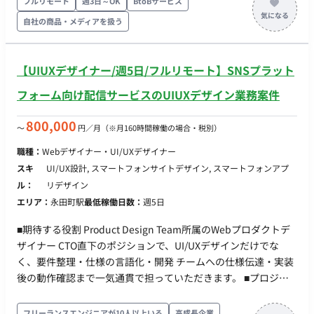
レビュー（出社。半⽉に1度） 〇スプリントレトロスペクテ
フルリモート
週3日～OK
BtoBサービス
ィブ ▼同期コミュニケーション：Gather 〇バーチャルオフ
自社の商品・メディアを扱う
ィスに出社 〇⾮同期コミュニケーション：Slack 〇ストッ
ク情報：Notion, miro 〇画⾯デザイン：Figma, miro 〇プ
ロジェクト管理：Notion 〇開発⽣産性改善：Findy Team+
【UIUXデザイナー/週5日/フルリモート】SNSプラット
〇グループウェア： GoogleWorkspace(Gmail,
フォーム向け配信サービスのUIUXデザイン業務案件
GoogleCalendar, SpreadSheet） 〇モブプロ‧ペアプロ ■会
社・求人の魅力 〇新規プロダクトとなり、ライブラリ選定等
800,000
〜
円／月
（※月160時間稼働の場合・税別）
の技術選定に関われます 〇雇⽤形態に関わらず、設計‧実装‧
コードレビューに関われるフラットな組織です 〇リモートメ
職種：
Webデザイナー・UI/UXデザイナー
インの環境。開発‧スキルアップに注⼒できます 〇開発に必要
スキ
UI/UX設計, スマートフォンサイトデザイン, スマートフォンアプ
なソフトウェアライセンスの貸与制度を導⼊(Cursorなどの有料
ル：
リデザイン
IDE 等を無償貸与） ■働き方 ・平日×週5日 ・基本10-19時 ※
エリア：
永田町駅
最低稼働日数：
週5日
相談可能 ・基本リモートだが、週1回を目安に永田町のオフィ
ス出社
■期待する役割 Product Design Team所属のWebプロダクトデ
ザイナー CTO直下のポジションで、UI/UXデザインだけでな
く、要件整理・仕様の言語化・開発 チームへの仕様伝達・実装
後の動作確認まで一気通貫で担っていただきます。 ■プロジェ
クト概要 Web広告マーケティング支援会社の新規事業として、
マーケティングテクノロジー領域のプロダクトを開発していま
フリーランスエンジニアが10人以上いる
高成長企業