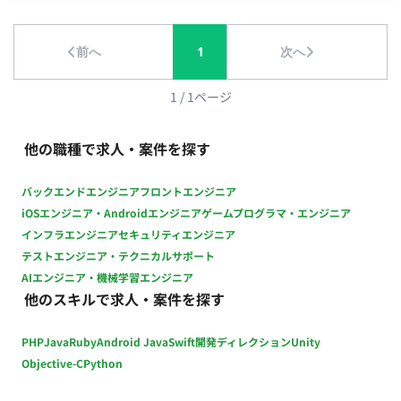
ィや金融レベルの堅牢なシステム改修に携われます。 圧倒的な
安） ・ 勤務時間：09:00〜17:30 ・ 稼働開始：2026年8月〜
やりがい： 「事業部門のやりたいこと」を形にするため、ベン
ダー側の「できない理由」を技術的に噛み砕いて解決に導く、
前へ
1
次へ
プロダクト進行のキーマンとして活躍できます。 ■働き方 ・平
日日中：3時間～ ・週次稼働：2日～ ・夜間稼働について：要相
1
/
1
ページ
談 ・月間稼働想定時間：60時間前後～
他の職種で求人・案件を探す
バックエンドエンジニア
フロントエンジニア
iOSエンジニア・Androidエンジニア
ゲームプログラマ・エンジニア
インフラエンジニア
セキュリティエンジニア
テストエンジニア・テクニカルサポート
AIエンジニア・機械学習エンジニア
他のスキルで求人・案件を探す
PHP
Java
Ruby
Android Java
Swift
開発ディレクション
Unity
Objective-C
Python