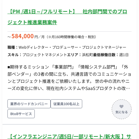
・デイリースクラム（朝会最大30分、夕会15分） ・スプリ
望整理、進行管理 ・IT知識/技術をもって開発機能の品質担保や
【PM /週1日～/フルリモート】 社内部門間でのプロ
ントレビュー（半月に1度） ・スプリントレトロスペクティ
技術解決に対するエンジニアへの具体的な指示、フォロー ・社
ブ ▼同期コミュニケーション：Gather ・バーチャルオフ
内外や外注先への指示・依頼・調整業務 ・リリーススケジュー
ジェクト推進業務案件
ィスに出社 ・非同期コミュニケーション：Slack ・ストッ
ル管理、開発チケットの優先順位付け（進行管理、工程管理、
ク情報：Notion, miro ・画面デザイン：Figma, miro ・プ
折衝） ■使用ツール Google Workspace, Slack, Zoom,
584,000
〜
円／月
（※月160時間稼働の場合・税別）
ロジェクト管理：Notion ・開発生産性改善：Findy Team+
Redmine, Backlog(nulab), Figma, Github, New Relic etc... ■開
職種：
Webディレクター・プロデューサー・プロジェクトマネージャー
・グループウェア：GoogleWorkspace(Gmail,
発概要 ・開発言語: PHP, JavaScript ・フレームワーク: Laravel,
スキル：
プロジェクトマネジメント
エリア：
浜松町
最低稼働日数：
週1日
GoogleCalendar, SpreadSheet）
CakePHP ・開発/運用環境: Docker, VSCode, PHPStorm, Node-
SpecDrivenDevelopment（AIを使った仕様ベースの開発）
RED, Postman ・ミドルウェア: MySQL, Nginx ・インフラ環境:
■期待するミッション 「事業部門」「情報システム部門」「外
・Claude Code ・Cursor ■働き方 ・平日×週5日 ・基本10-
AWS（S3, lambda, SQS） ・監視、モニタリング、運用ツール:
部ベンダー」の3者の間に立ち、共通言語でのコミュニケーショ
19時 ※相談可能 ・基本リモートだが、月1回永田町のオフィ
Newrelic ■ポジションの魅力 ・データ連携プロジェクトという
ンとプロジェクト推進をご依頼いたします。 世の中の流れやニ
ス出社
性質上、自社製品だけではなく他社製品の仕様にも触れる機会
ーズの変化に伴い、現在社内システムやSaaSプロダクトの改修
が多くあり、包括的な業界の理解を深めることができます。 ・
課題が頻出しています。 「事業部門がやりたいこと」と「情シ
実際に顧客の業務が「楽になる」部分を担当できるので、顧客
ス・ベンダーができること（技術的制約）」の間に立ち、双方
業界のリードカンパニー
従業員100名以上
内での成果が目に見えやすく、自身のやりがいにも繋がりま
の言葉を“翻訳”しながら、システム改修プロジェクトを円滑に
す。 ・チームは立ち上げから間もないため、チーム体制構築や
BtoBサービス
進行させることに期待します。 ■担当工程（業務範囲） 要件の
仕組みづくりにも携わることができるフェーズです。 ・高卒1
ヒアリングと翻訳： 事業部門からの要望をヒアリングし、技術
年目のメンバーも実際に活躍しており、経歴や年齢に関係のな
的な要件（情シスやベンダーが理解できる形）に落とし込む 課
いフェアな環境でチャレンジできます。
【インフラエンジニア/週5日/一部リモート/新大阪 】サ
題・進捗管理： 「なぜできないのか」のボトルネックを技術視