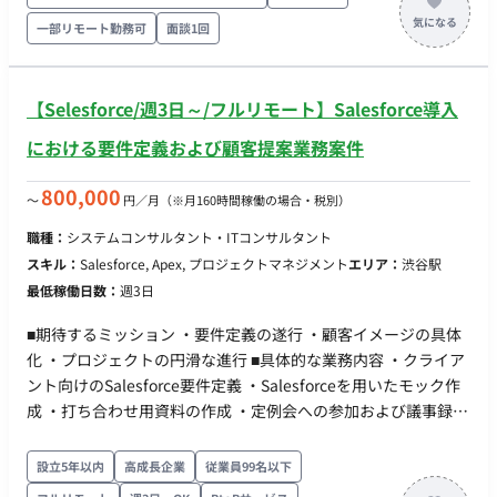
織です 〇リモートメインの環境。開発‧スキルアップに注⼒で
トエンドやインフラなど他の領域の挑戦も可能です。 ■実装範
一部リモート勤務可
面談1回
きます 〇開発に必要なソフトウェアライセンスの貸与制度を
囲 ●バックエンド（主担当領域） ・SNS向けメッセージ配信
導⼊(Cursorなどの有料IDE 等を無償貸与） ■働き方 ・平日×週
機能の構築（⼤量配信‧webhook処理） ・認証‧認可機能、決
5日 ・基本10-19時 ※相談可能 ・基本リモートだが、月1回永
済機能の実装 ・技術選定、アーキテクチャ設計 ・集計基盤
【Selesforce/週3日～/フルリモート】Salesforce導入
田町のオフィス出社
の構築 など ■その他領域 ●フロント ・React＋MUIを⽤いた配
信管理画⾯ ・タグの実装、LIFFアプリ開発 ●インフラ構築
における要件定義および顧客提案業務案件
・AWS＋CDK(TypeScript)でのIaC ・Fargate環境でのスケ
ーラブルな構築 ■開発環境 バックエンド：fastify, TypeScript フ
800,000
〜
円／月
（※月160時間稼働の場合・税別）
ロント：React, MUI, TypeScript インフラ：AWS,
職種：
システムコンサルタント・ITコンサルタント
CDK(TypeScript), ECS on Fargate, Lambda, SQS その他：
スキル：
Salesforce, Apex, プロジェクトマネジメント
エリア：
渋谷駅
GitHub, GitHub Actions ■チーム体制 ▼開発組織 〇Stream
最低稼働日数：
週3日
Aligned Team：プロダクトコードの実装 ・開発者：3名〜
4名 ・プロダクトオーナー：1名（CTOが 兼務） 〇
■期待するミッション ・要件定義の遂行 ・顧客イメージの具体
Product Design Team ・Webプロダクトデザイナー：2名
化 ・プロジェクトの円滑な進行 ■具体的な業務内容 ・クライア
・PdM：1名 ・プロダクトオーナー：1名(CTOが兼務)
ント向けのSalesforce要件定義 ・Salesforceを用いたモック作
〇Enabling Team：技術的な相談相手 ・Web開発：1名
成 ・打ち合わせ用資料の作成 ・定例会への参加および議事録作
・AI：1名 〇CTO ▼プロダクトマネジメント 〇PDM ■
成 ■リモート稼働について フルリモートになります。
開発スタイル・コミュニケーション ▼スプリント(半⽉） 〇
設立5年以内
高成長企業
従業員99名以下
スプリントプランニング 〇デイリースクラム 〇スプリント