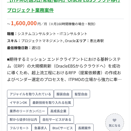
プロジェクト業務案件
1,600,000
〜
円／月
（※月160時間稼働の場合・税別）
職種：
システムコンサルタント・ITコンサルタント
スキル：
プロジェクトマネジメント, Oracle
エリア：
恵比寿駅
最低稼働日数：
週5日
■期待するミッション エンドクライアントにおける基幹システ
ム（ERP）の大規模刷新（OracleEBSからクラウドへ）を成功
に導くため、超上流工程におけるRFP（提案依頼書）の作成お
よびベンダー選定のプロセスを、ITPMOの立場から強力に牽引
すること。 ファームのマネジメント層（管理職以上）の目線
で、エンドクライアントのステークホルダーと対等に折衝し、
アジャイルを取り入れている
服装自由
髪型自由
プロジェクトの合意形成をスピード感持って推進することが期
イヤホンOK
最新技術を取り入れる社風
待されます。 ■担当工程（業務範囲） 超上流〜上流工程（構想
業界のリードカンパニー
高成長企業
策定・計画立案・ベンダー選定） 現状分析・RFP（提案依頼
書）の作成・要件定義の支援 次フェーズに向けたRFPの配布、
駅から徒歩5分以内
自社サービスがある
ベンダーからの提案評価・選定軸の策定 プロジェクト全体の進
フルリモート
急募求人
BtoCサービス
長期案件