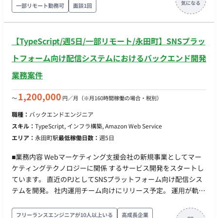
一部リモート勤務可
面談1回
■働き方 ・平日×週5日 ・基本10-19時 ※相談可能 ・基本リモ
です。 ・配信用管理画面の実装 →運用担当者が操作するブラ
ートだが、月1回永田町のオフィス出社
ウザ画面 ・Webページに組み込むタグの実装 →LOAへの流入
元管理 ・LIFFアプリの構築 →LINE上で動くwebviewアプリ ■
【TypeScript/週5日/一部リモート/永田町】SNSプラッ
開発環境 ・フロント：React, MUI, TypeScript ・バックエン
ド：node, TypeScript ・インフラ：AWS, CDK(TypeScript), ECS
トフォーム向け配信システムにおけるバックエンド開発
on Fargate, Lambda, SQS ・その他：GitHub, GitHub Actions
業務案件
■チーム体制 ・開発者：3名〜4名 ・プロダクトオーナー：1名
（CTOが 兼務） ■開発スタイル・コミュニケーション ▼スプ
1,200,000
〜
円／月
（※月160時間稼働の場合・税別）
リント(半⽉） 〇スプリントプランニング 〇デイリースク
ラム 〇スプリントレビュー（出社。半⽉に1度） 〇スプリ
職種：
バックエンドエンジニア
ントレトロスペクティブ ▼同期コミュニケーション：Gather
スキル：
TypeScript, インフラ構築, Amazon Web Service
〇バーチャルオフィスに出社 〇⾮同期コミュニケーショ
エリア：
永田町駅
最低稼働日数：
週5日
ン：Slack 〇ストック情報：Notion, miro 〇画⾯デザイ
ン：Figma, miro 〇プロジェクト管理：Notion 〇開発⽣産
■業務内容 Webマーケティング⽀援会社の新規事業としてマー
性改善：Findy Team+ 〇グループウェア：
ケティングテクノロジーに関係 するサービス開発をスタートし
GoogleWorkspace(Gmail, GoogleCalendar, SpreadSheet）
ています。 直近のPJとしてSNSプラットフォーム向け配信シス
〇モブプロ‧ペアプロ ■会社・求人の魅力 〇新規プロダクトと
テムを開発。 社内運⽤チーム向けにリリース予定。 運⽤が軌道
なり、ライブラリ選定等の技術選定に関われます 〇雇⽤形態
に乗ってきた段階でSaaS化を含め検討。 プロジェクトアサイン
に関わらず、設計‧実装‧コードレビューに関われるフラットな組
直後はバックエンド領域を担当していただき、その後はフロン
フリーランスエンジニアが10人以上いる
高成長企業