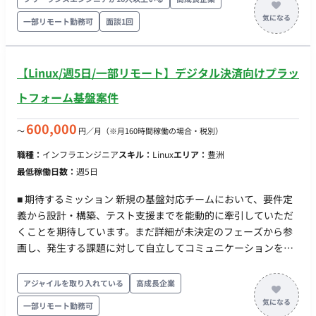
す。 現在、SNSプラットフォーム向けのメッセージ配信システ
一部リモート勤務可
面談1回
ムを社内運用チーム向けにβリリース済みです。 今後はサービ
スのブラッシュアップを進めながら、将来的なSaaS化も視野に
入れています。 ■募集背景 新規Webサービスの開発を進める中
【Linux/週5日/一部リモート】デジタル決済向けプラッ
で、上流設計(デザイン)人員の強化と、AI駆動開発を取り入れる
ことで、開発サイクルを高速に回すことができる体制を目指し
トフォーム基盤案件
ています。 今回は、要求整理から画面設計、開発チームへの仕
様連携から動作確認までを責任をもって担当していただけるデ
600,000
〜
円／月
（※月160時間稼働の場合・税別）
ザイナーを求めてます。 ■業務内容 当社の新規開発Webサービ
職種：
インフラエンジニア
スキル：
Linux
エリア：
豊洲
スのデザイン業務全般を担当していただきます。 ユーザー中心
最低稼働日数：
週5日
設計を行うことで使いやすいプロダクトを設計するだけでな
く、開発チームと密接に連携し、意思決定から実装までを担当
■ 期待するミッション 新規の基盤対応チームにおいて、要件定
していただきます。 具体的な業務内容は以下の通りです。 ▼
義から設計・構築、テスト支援までを能動的に牽引していただ
ユーザーヒアリングの実施 ・ターゲットユーザーとのインタ
くことを期待しています。まだ詳細が未決定のフェーズから参
ビューやワークショップを通じて、ニーズや課題を明確化しま
画し、発生する課題に対して自立してコミュニケーションを取
す。 ・ヒアリング結果を基に仕様をステークホルダーと議論
りながら、プロジェクトをスムーズに進行させる役割を担って
し、デザインに反映します。 ▼ユーザーストーリーの定義
いただきます。 ■ 業務内容・担当工程 【デジタル決済向けプラ
アジャイルを取り入れている
高成長企業
・ユーザーのニーズと行動を深く理解し、各機能がどのよう
ットフォームのインフラ設計・構築・テスト】 ・カード会社向
にユーザーの目標達成に貢献するかを明確にするユーザースト
一部リモート勤務可
け基盤対応チームにおける企画検討および要件定義の支援 ・