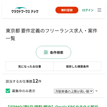
無料登録
ログイン
東京都 要件定義のフリーランス求人・案件
一覧
条件検索
気になったお仕事
保存した検索条件
12
該当するお仕事数
件
募集中のみ表示
【ITPMO/週5日/常駐/都内】Oracle EBSクラウド移行