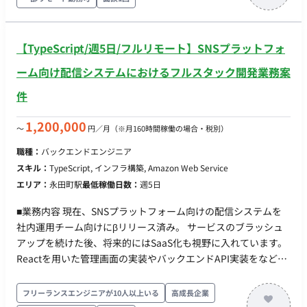
可機能、決済機能の実装 ・技術選定、アーキテクチャ設計 ・集
計基盤の構築など ■開発環境 ・フロント：React, MUI,
TypeScript ・バックエンド：node, TypeScript ・インフラ：
【TypeScript/週5日/フルリモート】SNSプラットフォ
AWS, CDK(TypeScript), ECS on Fargate, Lambda, SQS ・その
他：GitHub, GitHub Actions ■チーム体制 ・開発者：3名〜4名
ーム向け配信システムにおけるフルスタック開発業務案
・プロダクトオーナー：1名（CTOが 兼務） ■開発スタイル・
件
コミュニケーション ▼スプリント(半⽉） 〇スプリントプラ
ンニング 〇デイリースクラム 〇スプリントレビュー（出
1,200,000
〜
円／月
（※月160時間稼働の場合・税別）
社。半⽉に1度） 〇スプリントレトロスペクティブ ▼同期コ
ミュニケーション：Gather 〇バーチャルオフィスに出社
職種：
バックエンドエンジニア
〇⾮同期コミュニケーション：Slack 〇ストック情報：
スキル：
TypeScript, インフラ構築, Amazon Web Service
Notion, miro 〇画⾯デザイン：Figma, miro 〇プロジェク
エリア：
永田町駅
最低稼働日数：
週5日
ト管理：Notion 〇開発⽣産性改善：Findy Team+ 〇グルー
プウェア： GoogleWorkspace(Gmail, GoogleCalendar,
■業務内容 現在、SNSプラットフォーム向けの配信システムを
SpreadSheet） 〇モブプロ‧ペアプロ ■会社・求人の魅力 〇
社内運用チーム向けにβリリース済み。 サービスのブラッシュ
新規プロダクトとなり、ライブラリ選定等の技術選定に関われ
アップを続けた後、将来的にはSaaS化も視野に入れています。
ます 〇雇⽤形態に関わらず、設計‧実装‧コードレビューに関
Reactを用いた管理画面の実装やバックエンドAPI実装をなど、
われるフラットな組織です 〇リモートメインの環境。開発‧ス
幅広い領域へ関わっていただける環境です。 ■実装範囲 当面は
キルアップに注⼒できます 〇開発に必要なソフトウェアライ
権限機能、アカウント招待、MFAを中心に開発していただきま
フリーランスエンジニアが10人以上いる
高成長企業
センスの貸与制度を導⼊(Cursorなどの有料IDE 等を無償貸与）
す。 その後は徐々にサービス特有の機能開発をお任せする予定