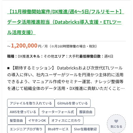
工程にコアメンバーとして参画できます。 市場価値の高いスキ
び顧客との合意形成 ・社内外の開発チームマネジメント（スケ
【11月稼働開始案件/DX推進/週4〜5日/フルリモート】
ル：現在、多くの大企業で課題となっている「レガシー
ジュール、品質、コスト管理） ・継続、拡大案件に繋げるため
ERP（OracleEBS）からクラウドへの移行」のノウハウを実践
の顧客折衝、リレーション構築 ・生成AIの技術検証やプロンプ
データ活用推進担当（Databricks導入支援・ETLツー
レベルで獲得・証明できます。 裁量の大きさ：コンサルティン
トチューニングなどの簡易的なハンズオン検証 ・顧客向け報告
ル活用支援）
グファームの管理職クラスとしての動きが求められるため、自
書やプロジェクト進捗レポートの作成 ・自社組織の拡大に向け
身の知見を活かしてプロジェクトをハンドリングする高い裁量
た要件定義プロセスの型化、若手メンバーの育成支援 担当工
1,200,000
権があります。 ■働き方 ・2026年8月開始(相談可) ・週5日×8
〜
円／月
（※月160時間稼働の場合・税別）
程：【要件定義・設計・テスト・保守運用】 ■働き方 ・稼働
時間、平日日中の稼働 ・都内常駐
量：週5日 ・リモート稼働：一部リモート（基本出社、1か月経
職種：
DX推進
スキル：
その他
エリア：
大手町
最低稼働日数：
週4日
過後に週2日程度のリモート検討可能）
■ 【期待するミッション】 Databricksおよび次世代ETLツール
の導入に伴い、社内ユーザーがツールを円滑かつ主体的に活用
できるよう、マニュアル作成やセミナー運営、ナレッジ整備等
を通じて組織全体のデータ活用・DX推進に貢献いただくことが
期待されています。 ■ 【業務内容・担当工程】 社内DX推進活動
の支援業務を担当いただきます。 【運用マニュアル作成・セミ
アジャイルを取り入れている
GitHubを使っている
ナー企画/運営・問い合わせ対応支援】 ・Databricksおよび新
AWSを使っている
ウォーターフォール式
服装自由
ETLツール（Alteryx Designer/KNIME等）の活用支援 ・利用手
髪型自由
イヤホンOK
オフィスにこだわり
順書・運用マニュアルの作成 ・FAQ・ナレッジの整備 ・セミナ
ー資料・ハンズオンコンテンツの作成 ・セミナーおよび利用者
エンジニアブログ有り
BtoBサービス
SIer在籍者歓迎