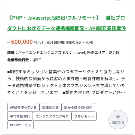
ーリーを作成します。 ▼ユースケースの洗い出し・ユーザー
Windows環境を中心とした、OS・仮想環境・ミドルウェアの設
の業務フロー定義 ・ユーザーがサービスを利用して目標を達
計および構築 ・結合テストおよび総合テストの支援 ・（プロジ
成するための一連の手順やプロセスを詳細に定義し、効率的か
【PHP・Javascript/週5日/フルリモート】 自社プロ
ェクト序盤）同エンドユーザー様のカードに紐づくインフラ設
つ効果的な業務フローを設計します。 ▼情報設計 ・サービ
計・構築業務 ■インフラ Windows, Linux, VMware, Nutanix ■
ダクトにおけるデータ連携構築開発・API開発業務案件
ス全体の情報アーキテクチャを設計し、直感的なナビゲーショ
働き方 ・ 稼働量：週5日 ・ リモート稼働：一部リモート（基本
ンを実現するための構造を構築します。 ・コンテンツの配
リモート、PC初期設定や本番作業時などは豊洲に出社）
600,000
〜
円／月
（※月160時間稼働の場合・税別）
置、優先順位付け、ページ構成の設計を行います。 ▼Figma
を使用した画面案の作成 ・Figmaを活用し、ワイヤーフレー
職種：
バックエンドエンジニア
スキル：
Laravel, PHP
エリア：
芝公園
ムやモックアップを作成します。 ・インタラクティブなプロ
最低稼働日数：
週5日
トタイプを作成し、開発チームとの連携を強化しま す。 ▼開
発チームとの連携 ・プロジェクトの要件を理解し、デザイン
■期待するミッション 営業やカスタマーサクセスと協力しなが
面での最適なソリューションを提案します。 ・開発チームと
ら、技術的な側面から顧客の人事課題・経営課題を解決し、デ
密に連携し、デザインの実装をサポートします。 ▼競合サー
ータ連携構築プロジェクト全体のマネジメントを主導していた
ビスの把握 ・競合他社のデザインやユーザー体験を自ら確認
だくことを期待しています。 ■業務内容 自社プロダクトと各種
し、当社サービスの改善点や差別化ポイントを明確にします。
他社システムとのデータ連携を構築し、顧客の人事業務の課題
・競合の強みと弱みを理解し、それを基に自社のデザイン戦
解決をサポートする、アジャイル開発メインのポジションで
AWSを使っている
高成長企業
駅から徒歩5分以内
略を策定します。 ■採用技術 フロント：React, MUI, TypeScript
す。 ご経験やスキルに応じて、以下の役割を分担しています。
平均年齢30代
エンジニアブログ有り
フルリモート
バックエンド：Node, TypeScript インフラ：AWS,
・営業やカスタマーサクセスといった社内のフロント担当者に
BtoBサービス
CDK(TypeScript) その他：GitHub, GitHub Actions ■開発スタイ
同行し、システムに登録するデータに関して、顧客へのヒアリ
ル ▼スプリント(半月単位） ・スプリントプランニング
ングと課題分析 ・フロントに立って機能改善／新機能開発の要