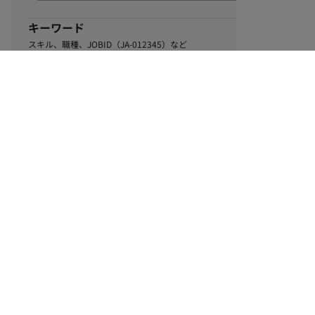
キーワード
スキル、職種、JOBID（JA-012345）など
0
該当するお仕事数
件
この条件で絞り込む
ル
利用規約
個人情報保護方針
サイトマップ