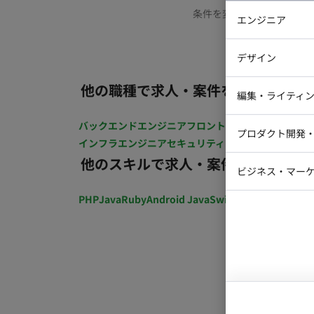
条件を変更するか、もう少
エンジニア
バックエン
デザイン
iOSエンジ
他の職種で求人・案件を探す
Webデザイ
インフラエ
編集・ライティ
テストエン
Webコーダ
グラフィッ
バックエンドエンジニア
フロントエンジニア
iOSエン
プロダクト開発
ラストレー
インフラエンジニア
セキュリティエンジニア
テストエ
編集者・翻
他のスキルで求人・案件を探す
Webディ
ビジネス・マーケ
クトマネー
マーケター
PHP
Java
Ruby
Android Java
Swift
開発ディレクショ
システムコ
コンサルタ
プロンプト