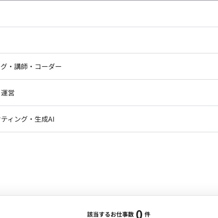
し広い条件設定で検索してみてください。
ドエンジニア
フロントエンジニア
ニア・Androidエンジニア
ゲームプログラマ・エンジニ
アートディレクター・クリエイ
ナー・UI/UXデザイナー
ンジニア
セキュリティエンジニア
ング・講師・コーダー
ター
ジニア・テクニカルサポート
AIエンジニア・機械学習エン
ー
Webライター
クデザイナー・CGデザイナー・イ
ジニア・Androidエンジニア
ゲームプログラマ・エンジニア
・運営
ター
ンジニア・テクニカルサポート
AIエンジニア・機械学習エンジニア
訳・その他ライター
レクター・プロデューサー・プロジェ
データアナリスト・データサ
ティング・生成AI
ジャー
・メディア運用
DX推進
ン
Unity
Objective-C
Python
ンサルタント・ITコンサルタント
ント・企画・セールス
採用・組織開発・制度設計
エンジニアリング
0
該当するお仕事数
件