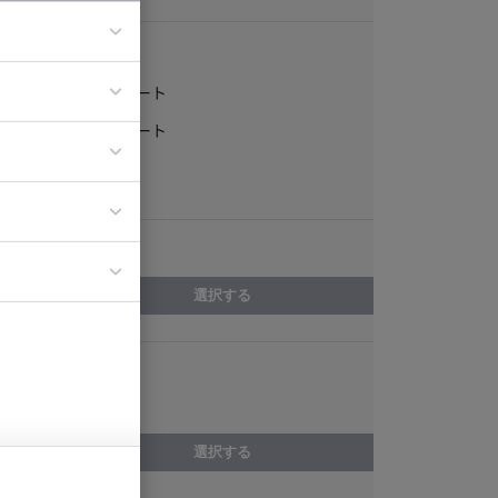
稼働形態
フルリモート
ア
一部リモート
ティブディレク
常駐
ジニア
エリア
イエンティスト
選択する
スキル
基本設計
選択する