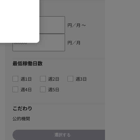
単価
円／月 〜
円／月
最低稼働日数
週1日
週2日
週3日
週4日
週5日
こだわり
公的機関
選択する