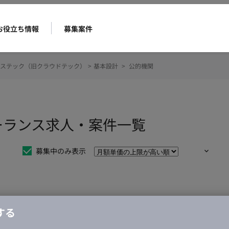
お役立ち情報
募集案件
ステック（旧クラウドテック）
>
基本設計
>
公的機関
ーランス求人・案件一覧
募集中のみ表示
仕事は見つかりませんでした。
する