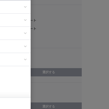
稼働形態
フルリモート
ア
一部リモート
ティブディレク
常駐
ジニア
エリア
イエンティスト
愛知県
選択する
スキル
基本設計
選択する