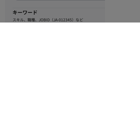
キーワード
スキル、職種、JOBID（JA-012345）など
0
該当するお仕事数
件
この条件で絞り込む
ル
利用規約
個人情報保護方針
サイトマップ