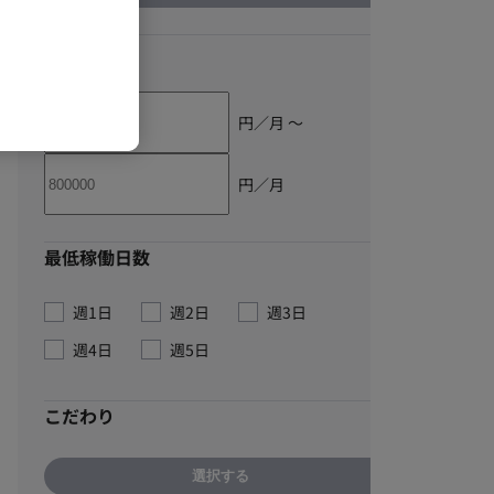
単価
円／月 〜
円／月
最低稼働日数
週1日
週2日
週3日
週4日
週5日
こだわり
選択する