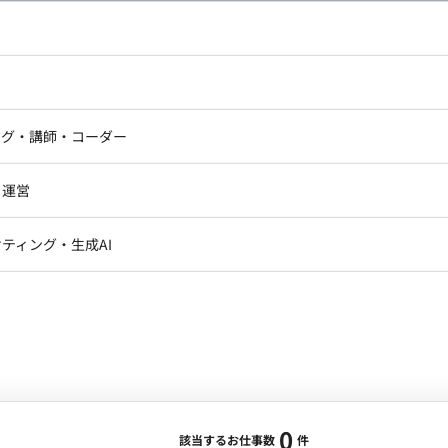
し広い条件設定で検索してみてください。
ドエンジニア
フロントエンジニア
ニア・Androidエンジニア
ゲームプログラマ・エンジニ
アートディレクター・クリエイ
ナー・UI/UXデザイナー
ンジニア
セキュリティエンジニア
ング・講師・コーダー
ター
ジニア・テクニカルサポート
AIエンジニア・機械学習エン
ー
Webライター
クデザイナー・CGデザイナー・イ
ジニア・Androidエンジニア
ゲームプログラマ・エンジニア
・運営
ター
ンジニア・テクニカルサポート
AIエンジニア・機械学習エンジニア
訳・その他ライター
レクター・プロデューサー・プロジェ
データアナリスト・データサ
ティング・生成AI
ジャー
・メディア運用
DX推進
ン
Unity
Objective-C
Python
ンサルタント・ITコンサルタント
ント・企画・セールス
採用・組織開発・制度設計
エンジニアリング
0
該当するお仕事数
件