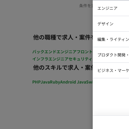
条件を変更するか、もう少
エンジニア
バックエン
デザイン
iOSエンジ
他の職種で求人・案件を探す
Webデザイ
インフラエ
編集・ライティ
テストエン
Webコーダ
グラフィッ
バックエンドエンジニア
フロントエンジニア
iOSエン
プロダクト開発
ラストレー
インフラエンジニア
セキュリティエンジニア
テストエ
編集者・翻
他のスキルで求人・案件を探す
Webディ
ビジネス・マーケ
クトマネー
マーケター
PHP
Java
Ruby
Android Java
Swift
開発ディレクショ
システムコ
コンサルタ
プロンプト