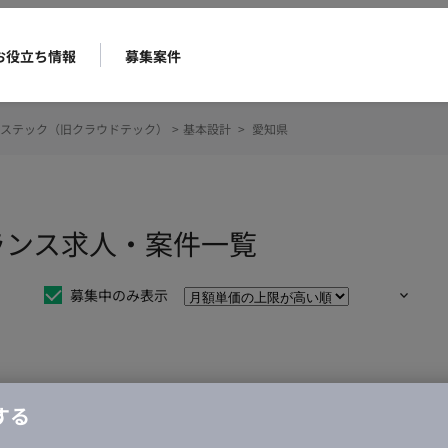
お役立ち情報
募集案件
ステック（旧クラウドテック）
>
基本設計
>
愛知県
ランス求人・案件一覧
募集中のみ表示
仕事は見つかりませんでした。
する