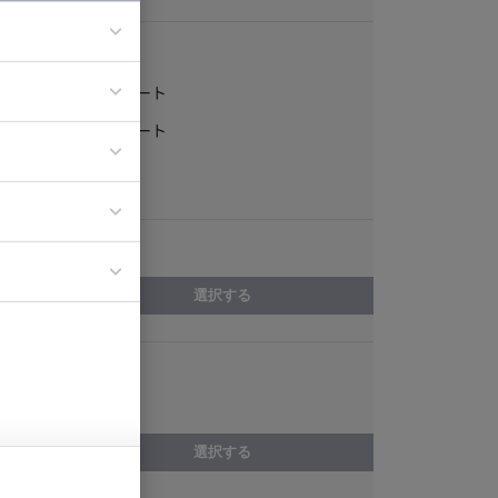
稼働形態
フルリモート
ア
一部リモート
ティブディレク
常駐
ジニア
エリア
イエンティスト
選択する
スキル
基本設計
選択する