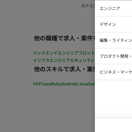
条件を変更するか、もう少
エンジニア
バックエン
デザイン
iOSエンジ
他の職種で求人・案件を探す
Webデザイ
インフラエ
編集・ライティ
テストエン
Webコーダ
グラフィッ
バックエンドエンジニア
フロントエンジニア
iOSエン
プロダクト開発
ラストレー
インフラエンジニア
セキュリティエンジニア
テストエ
編集者・翻
他のスキルで求人・案件を探す
Webディ
ビジネス・マーケ
クトマネー
マーケター
PHP
Java
Ruby
Android Java
Swift
開発ディレクショ
システムコ
コンサルタ
プロンプト