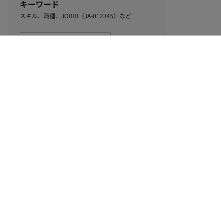
キーワード
スキル、職種、JOBID（JA-012345）など
0
該当するお仕事数
件
この条件で絞り込む
ル
利用規約
個人情報保護方針
サイトマップ