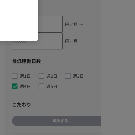
単価
円／月 〜
円／月
最低稼働日数
週1日
週2日
週3日
週4日
週5日
こだわり
選択する