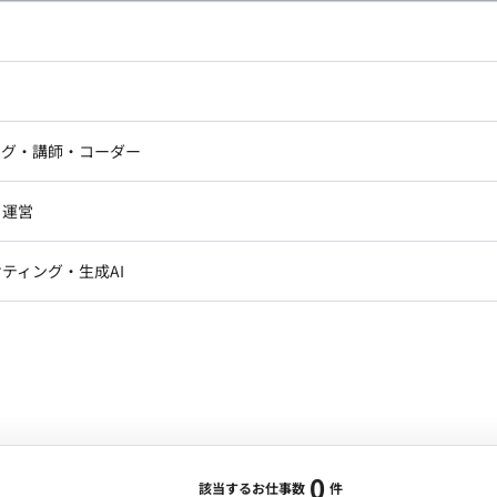
し広い条件設定で検索してみてください。
ドエンジニア
フロントエンジニア
ニア・Androidエンジニア
ゲームプログラマ・エンジニ
アートディレクター・クリエイ
ナー・UI/UXデザイナー
ンジニア
セキュリティエンジニア
ング・講師・コーダー
ター
ジニア・テクニカルサポート
AIエンジニア・機械学習エン
ー
Webライター
クデザイナー・CGデザイナー・イ
ジニア・Androidエンジニア
ゲームプログラマ・エンジニア
・運営
ター
ンジニア・テクニカルサポート
AIエンジニア・機械学習エンジニア
訳・その他ライター
レクター・プロデューサー・プロジェ
データアナリスト・データサ
ティング・生成AI
ジャー
・メディア運用
DX推進
ン
Unity
Objective-C
Python
ンサルタント・ITコンサルタント
ント・企画・セールス
採用・組織開発・制度設計
エンジニアリング
0
該当するお仕事数
件