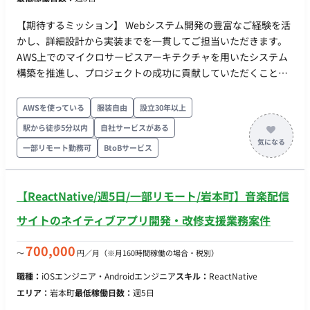
からリリースまで一連のプロダクト開発業務 ・外部ベンダー含
む開発メンバーの進捗管理・タスク調整（プロジェクトリーダ
【期待するミッション】 Webシステム開発の豊富なご経験を活
ー業務） ・一部アーキテクチャーデザイン ※上記業務につきま
かし、詳細設計から実装までを一貫してご担当いただきます。
しては、ご経験やご希望をもとに柔軟にカバー範囲など設計さ
AWS上でのマイクロサービスアーキテクチャを用いたシステム
せていただきます。 ■開発環境 ・（フロント）→TypeScript・
構築を推進し、プロジェクトの成功に貢献していただくことを
React ・（バック）→Java・Quarkus ・DB→MySQL、
期待しています。 ■担当工程（業務範囲） 2026年4～5月：SS
PostgreSQL、Oracle ・インフラ→AWS ・コード管理ツー
工程 2026年6～9月：PG/PT工程 ※詳細は面談時にご説明させ
AWSを使っている
服装自由
設立30年以上
ル→Git・GitHub ・プロジェクト管理ツール→独自ツール（社
ていただきます。 ■業務の流れ ①検証内容検討 ②実装環境
内開発） ■働き方 ・稼働量：正社員：週5日 / 業務委託：週5
駅から徒歩5分以内
自社サービスがある
調査 ③環境構築 ④開発 ⑤検証 ■開発環境 言語： ①クラ
日以内で稼働可能 ・リモート稼働：一部リモート（原則出社と
一部リモート勤務可
BtoBサービス
イアントアプリ：C#、html、css、javascript ②Webアプリ：
なりますが、育児・介護等のご家庭の事情がある場合はリモー
html、css、javascript、javascript、Node.js ③WebAPI：
ト移行への考慮が可能です）
javascript（Node.js） FW： ①クライアントアプリ：
【ReactNative/週5日/一部リモート/岩本町】音楽配信
ReactElectron、Node.js、.net ②Webアプリ：React、Node.js
③WebAPI：Node.js DB： Amazon Aurora（ PostgreSQL ）
サイトのネイティブアプリ開発・改修支援業務案件
SQLite（一部のみ） インフラ： ①クライアントアプリ：
Windows 11、Android（最新Ver） ②Webアプリ：Amazon
700,000
〜
円／月
（※月160時間稼働の場合・税別）
Amplify、API Gateway、Lambda ③WebAPI：API Gateway、
職種：
iOSエンジニア・Androidエンジニア
スキル：
ReactNative
Lambda ④認証：Amazon Cognito ⑤WebSocket：AWS
エリア：
岩本町
最低稼働日数：
週5日
AppSync ⑥静的保存：Amazon S3 ツール： ①エディタ、