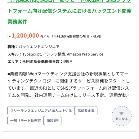
トフォーム向け配信システムにおけるバックエンド開発
業務案件
1,200,000
〜
円／月
（※月160時間稼働の場合・税別）
職種：
バックエンドエンジニア
スキル：
TypeScript, インフラ構築, Amazon Web Service
エリア：
永田町駅
最低稼働日数：
週5日
■業務内容 Webマーケティング⽀援会社の新規事業としてマー
ケティングテクノロジーに関係 するサービス開発をスタートし
ています。 直近のPJとしてSNSプラットフォーム向け配信シス
テムを開発。 社内運⽤チーム向けにリリース予定。 運⽤が軌道
に乗ってきた段階でSaaS化を含め検討。 プロジェクトアサイン
直後はバックエンド領域を担当していただき、その後はフロン
フリーランスエンジニアが10人以上いる
高成長企業
トエンドやインフラなど他の領域の挑戦も可能です。 ■実装範
一部リモート勤務可
面談1回
囲 ●バックエンド（主担当領域） ・SNS向けメッセージ配信
機能の構築（⼤量配信‧webhook処理） ・認証‧認可機能、決
済機能の実装 ・技術選定、アーキテクチャ設計 ・集計基盤