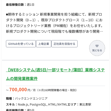
最低稼働日数：
週1日
→TypeScript・React ・（バック）→Java・Quarkus ・
DB→MySQL、PostgreSQL、Oracle ・インフラ→AWS ・コード
■期待するミッション 新規事業開発を担う組織にて、新規プロ
管理ツール→Git・GitHub ・プロジェクト管理ツール→独自ツ
ダクト開発（0→1）、既存プロダクトグロース（1→10）にお
ール（社内開発） ■働き方 ・稼働量：正社員：週5日 / 業務委
けるプロジェクトリード業務（PM補佐）をお任せいたします。
託：週5日以内で稼働可能 ・リモート稼働：一部リモート（原
新規プロダクト開発について現段階でも複数構想があり開発を
則出社となりますが、育児・介護等のご家庭の事情がある場合
進めているフェーズです。まずはサービス/プロダクトの一機能
はリモート移行への考慮が可能です）
などからプロジェクトをリードいただくことを想定しており、
GitHubを使っている
上場企業
正社員を目指せる
これまでの経験が活かせる環境からのスタートとなります。SI/
受託出身者も多数活躍している環境で、入社後のオンボーディ
ングや教育体制としても整備されているため、今後自社サービ
ス/プロダクト開 発に関わっていきたい志向がある方は大歓迎で
【WEBシステム/週5日/一部リモート/蒲田】業務システ
す。 新規プロダクト開発/既存プロダクトグロース/toB/toC など
多様なプロジェクトが走っているため、ご志向をふまえたうえ
ムの開発業務案件
でアサインさせていただきます。 また、入社後のキャリアパス
としても、マネジメント/エキスパートどちらのコースもありま
700,000
〜
円／月
（※月160時間稼働の場合・税別）
すので、ご志向に合わせたキャリアを描いていただけます。 ■
職種：
バックエンドエンジニア
業務内容・担当工程 ・プロジェクトの品質・要員・予算管理、
スキル：
Node.js, PostgreSQL, HTML/XHTML
エリア：
東比恵駅
リスクマネジメント、PMの補佐 ・要件定義、基本設計、開発
最低稼働日数：
週5日