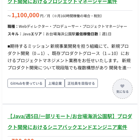
クト開発におけるプロジェクトマネージャー案件
ロジェクト管理：Notion 〇開発⽣産性改善：Findy Team+
ただくこともできます。入社後のキャリアパスとしても、マネ
〇グループウェア： GoogleWorkspace(Gmail,
ジメント/プロフェッショナルどちらのコースもありますので、
1,100,000
〜
円／月
（※月160時間稼働の場合・税別）
GoogleCalendar, SpreadSheet） 〇モブプロ‧ペアプロ ■会
ご志向に合わせたキャリアを描いていただけます。 ■業務内
社・求人の魅力 〇新規プロダクトとなり、ライブラリ選定等
職種：
Webディレクター・プロデューサー・プロジェクトマネージャー
容・担当工程 • 高難易度のプロダクト開発対応 • テックリードと
の技術選定に関われます 〇雇⽤形態に関わらず、設計‧実装‧
スキル：
Java
エリア：
お台場海浜公園駅
最低稼働日数：
週1日
しての技術的意思決定（技術選定、アーキテクチャ設計） • プ
コードレビューに関われるフラットな組織です 〇リモートメ
ロダクト開発における生産性向上 • 技術負債解消に向けたアー
インの環境。開発‧スキルアップに注⼒できます 〇開発に必要
■期待するミッション 新規事業開発を担う組織にて、新規プロ
キテクチャ改善、リファクタリング計画の策定～推進 • コード
なソフトウェアライセンスの貸与制度を導⼊(Cursorなどの有料
ダクト開発（0→1）、既存プロダクトグロース（1→10）にお
レビューを通じたチームメンバーへの技術的なフォローおよび
IDE 等を無償貸与） ■働き方 ・平日×週5日 ・基本10-19時 ※
けるプロジェクトマネジメント業務をお任せいたします。 新規
育成 • チーム全体に知見を共有し、理解を深めコラボレーショ
相談可能 ・基本リモートだが、週1回を目安に永田町のオフィ
プロダクト開発について現段階でも複数構想があり 開発を進め
ンを促進するためのドキュメンテーション など ※上記業務に
ス出社
ているフェーズです。 サービス/プロダクト企画フェーズから関
つきましては、ご経験やご希望をもとに柔軟に設計させていた
わることができ、その後の工数見積り/予算策定、設計～開発・
GitHubを使っている
上場企業
正社員を目指せる
だきます。 ■開発環境 ・（フロント）→TypeScript・React ・
リリースまで一気通貫に裁量を持って参画いただくことを期待
（バック）→Java、Quarkus ・DB→MySQL、PostgreSQL、
しています。 経験やご志向に合わせて、新規プロダクト開発/既
Oracle ・インフラ→AWS ・コード管理ツール
存プロダクトグロース/toB/toC など、関わっていただく領域に
→Git・GitHub ・プロジェクト管理ツール→独自ツール（社内
ついては擦り合わせのうえでお任せする想定です。 また、今後
開発） ■働き方 ・稼働量：正社員：週5日 / 業務委託：週5日以
【Java/週5日/一部リモート/お台場海浜公園駅】プロダ
も拡大を目指していく中で、開発文化形成や各エンジニアのス
内で稼働可能 ・リモート稼働：一部リモート（原則出社となり
キルアップ支援など、組織ビルディングに関わっていただくこ
クト開発におけるシニアバックエンドエンジニア案件
ますが、育児・介護等のご家庭の事情がある場合はリモート移
とも可能です。 入社後のキャリアパスとしても、マネジメント/
行への考慮が可能です）
エキスパートどちらのコースもありますので、ご志向に合わせ