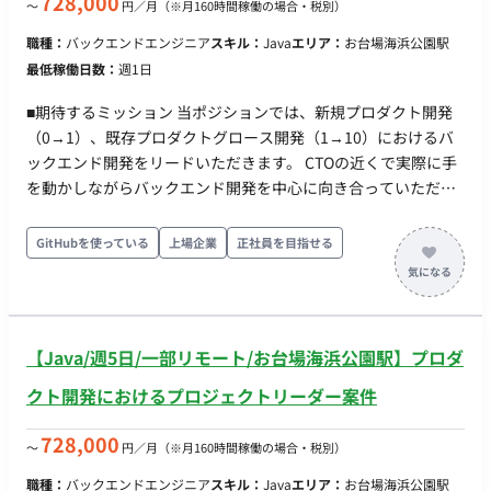
728,000
〜
円／月
（※月160時間稼働の場合・税別）
たキャリアを描いていただけます。 ■業務内容・担当工程 ・プ
職種：
バックエンドエンジニア
スキル：
Java
エリア：
お台場海浜公園駅
ロダクト戦略の立案、ロードマップの策定、優先順位付け ・ユ
最低稼働日数：
週1日
ーザーニーズの分析、市場調査、競合分析によるプロダクト改
善提案 ・短期から中⾧期的に至るアーキテクチャーデザイン ・
■期待するミッション 当ポジションでは、新規プロダクト開発
自社内の経営層／他部門／エンジニア及び外部パートナーとの
（0→1）、既存プロダクトグロース開発（1→10）におけるバ
連携やプロジェクト管理 ・要件定義、基本設計、設計・実装・
ックエンド開発をリードいただきます。 CTOの近くで実際に手
レビュー、テスト設計、移行/リリース ・開発工程／開発スケジ
を動かしながらバックエンド開発を中心に向き合っていただけ
ュール／開発ルール／品質管理に至る体制構築・改善、成果物
る環境です。 バックエンド領域だけでなくフロントエンド/イン
のレビュー ・自社エンジニアリングメンバーの教育、育成、成
フラ（クラウド）基盤領域など、フルスタックエンジニアとし
GitHubを使っている
上場企業
正社員を目指せる
⾧支援、ピープルマネジメント など ※上記業務につきまして
て活躍いただくことも可能です。 また、将来的にはテックリー
は、ご経験やご希望をもとに柔軟に設計させていただきます。
ドやPMなどへのキャリアアップも期待しています。 ■業務内
■開発環境 ・（フロント）→TypeScript・React ・（バック）
容・担当工程 ご希望やご経験をもとに以下業務の中から柔軟に
→Java、Quarkus ・DB→MySQL、PostgreSQL、Oracle ・イン
設計させていただきます。 • Javaを用いたバックエンド開発 •
フラ→AWS ・コード管理ツール→Git・GitHub ・プロジェクト
【Java/週5日/一部リモート/お台場海浜公園駅】プロダ
WebアプリケーションやWeb APIの設計、開発、運用、自動テ
管理ツール→独自ツール（社内開発） ■働き方 ・稼働量：正社
スト • プロダクトを圧倒的に使いやすくするための改善、運用 •
クト開発におけるプロジェクトリーダー案件
員：週5日 / 業務委託：週5日以内で稼働可能 ・リモート稼働：
利用顧客やメンバーへのヒアリングを通した問題発見 • コード
一部リモート（原則出社となりますが、育児・介護等のご家庭
レビューを通じたチームメンバーへの技術的なフォローおよび
728,000
〜
円／月
（※月160時間稼働の場合・税別）
の事情がある場合はリモート移行への考慮が可能です）
育成 • アーキテクチャ、パフォーマンス、セキュリティを意識
職種：
バックエンドエンジニア
スキル：
Java
エリア：
お台場海浜公園駅
したプロダクト品質管理 など ■開発環境 ・（フロント）