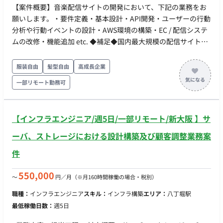
IDE：VSCode、VisualStudio ②ソース管理：Github ■働き方
【案件概要】音楽配信サイトの開発において、下記の業務をお
・稼働量：1人月を想定 ・稼働スタイル：蒲田オフィス（東
願いします。・要件定義・基本設計・API開発・ユーザーの行動
京）にご出社をお願いいたします。 ※フルリモートは要相談 ・
分析や行動イベントの設計・AWS環境の構築・EC / 配信システ
フレックス稼働：応相談
ムの改修・機能追加 etc. ◆補足◆国内最大規模の配信サイトを
運営している大手事業会社になります。お客様からの反応もダ
イレクトに得ることが可能で、技術的な提案等もしやすい環境
服装自由
髪型自由
高成長企業
となっております。 ◆主な開発環境・ツール◆・言語：
一部リモート勤務可
TypeScript・FW/環境：ReactNative / Expo・管理ツール：
firebase・Git
【インフラエンジニア/週5日/一部リモート/新大阪 】サ
ーバ、ストレージにおける設計構築及び顧客調整業務案
件
550,000
〜
円／月
（※月160時間稼働の場合・税別）
職種：
インフラエンジニア
スキル：
インフラ構築
エリア：
八丁堀駅
最低稼働日数：
週5日