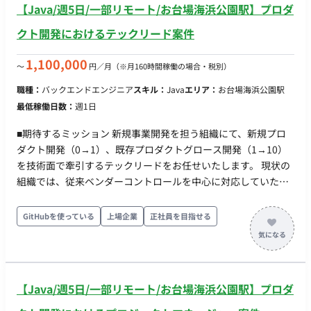
【Java/週5日/一部リモート/お台場海浜公園駅】プロダ
の構築 など ■その他領域 ●フロント ・React＋MUIを⽤いた配
信管理画⾯ ・タグの実装、LIFFアプリ開発 ●インフラ構築
クト開発におけるテックリード案件
・AWS＋CDK(TypeScript)でのIaC ・Fargate環境でのスケ
ーラブルな構築 ■開発環境 バックエンド：fastify, TypeScript フ
1,100,000
〜
円／月
（※月160時間稼働の場合・税別）
ロント：React, MUI, TypeScript インフラ：AWS,
職種：
バックエンドエンジニア
スキル：
Java
エリア：
お台場海浜公園駅
CDK(TypeScript), ECS on Fargate, Lambda, SQS その他：
最低稼働日数：
週1日
GitHub, GitHub Actions ■チーム体制 ▼開発組織 〇Stream
Aligned Team：プロダクトコードの実装 ・開発者：3名〜
■期待するミッション 新規事業開発を担う組織にて、新規プロ
4名 ・プロダクトオーナー：1名（CTOが 兼務） 〇
ダクト開発（0→1）、既存プロダクトグロース開発（1→10）
Product Design Team ・Webプロダクトデザイナー：2名
を技術面で牽引するテックリードをお任せいたします。 現状の
・PdM：1名 ・プロダクトオーナー：1名(CTOが兼務)
組織では、従来ベンダーコントロールを中心に対応していたエ
〇Enabling Team：技術的な相談相手 ・Web開発：1名
ンジニアが中心となっており、技術面でCTOの右腕となる人材
・AI：1名 〇CTO ▼プロダクトマネジメント 〇PDM ■
が不足している状況のため、CTOと二人三脚でプロダクト開発
GitHubを使っている
上場企業
正社員を目指せる
開発スタイル・コミュニケーション ▼スプリント(半⽉） 〇
に向き合っていただける1人目の テックリードを募集していま
スプリントプランニング 〇デイリースクラム 〇スプリント
す。 サービス/プロダクト企画フェーズから関わることができ、
レビュー（出社。半⽉に1度） 〇スプリントレトロスペクテ
その後の技術的な意思決定～開発領域のリードまで一気通貫に
ィブ ▼同期コミュニケーション：Gather 〇バーチャルオフ
裁量を持って参画いただくことが可能です。新規プロダクト開
ィスに出社 〇⾮同期コミュニケーション：Slack 〇ストッ
【Java/週5日/一部リモート/お台場海浜公園駅】プロダ
発/既存プロダクトグロース/toB/toC など、関わっていただく領
ク情報：Notion, miro 〇画⾯デザイン：Figma, miro 〇プ
域も様々あるため、これまでの経験を活かしつつ幅を広げてい