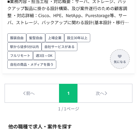
■業務内容・担当工程 ・対応概要：サーバ、ストレージ、バッ
クアップ製品に掛かる設計構築、及び案件遂行のための顧客調
整 ・対応詳細：Cisco、HPE、NetApp、Purestorage等、サー
バ、ストレージ、バックアップに関わる設計(基本設計・移行設
計・詳細設計)、構築(機器設定、 Config作成、手順書作成、パ
ートナー協業体制における現地作業統括)、及び案件遂行のため
服装自由
髪型自由
上場企業
設立30年以上
の顧客調整など。 ・顧客調整：全体スケジュール、課題管理
駅から徒歩5分以内
自社サービスがある
表、WBSなどの顧客調整等 ・設計：基本設計、移行設計、パラ
フルリモート
週3日～OK
メータシート作成、試験シート作成、作業手順書作成等 ・構
築：機器設定、Config作成、事前試験、現地構築(弊社のパート
自社の商品・メディアを扱う
ナーとの協業含む)等 ■働き方 ・ 稼働量：週5日（140-180H目
安） ・ 勤務時間：09:00〜17:30 ・ 稼働開始：2026年8月〜
前へ
1
次へ
1
/
1
ページ
他の職種で求人・案件を探す