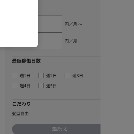
単価
円／月 〜
円／月
最低稼働日数
週1日
週2日
週3日
週4日
週5日
こだわり
髪型自由
選択する