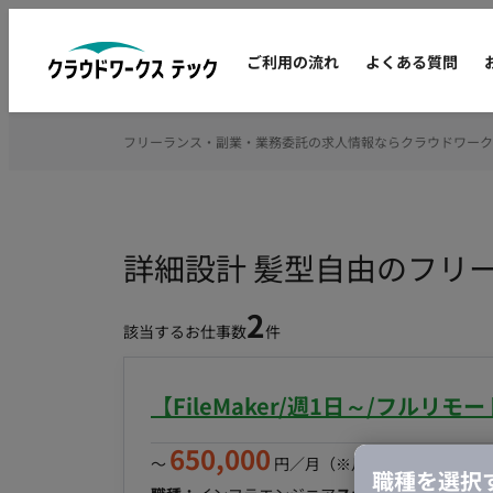
ご利用の流れ
よくある質問
フリーランス・副業・業務委託の求人情報ならクラウドワーク
詳細設計 髪型自由のフリ
2
該当するお仕事数
件
【FileMaker/週1日～/フル
650,000
〜
円／月
（※月160時間稼働の場
職種を選択