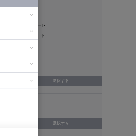
稼働形態
フルリモート
一部リモート
ア
ティブディレク
常駐
ジニア
エリア
イエンティスト
選択する
スキル
詳細設計
選択する