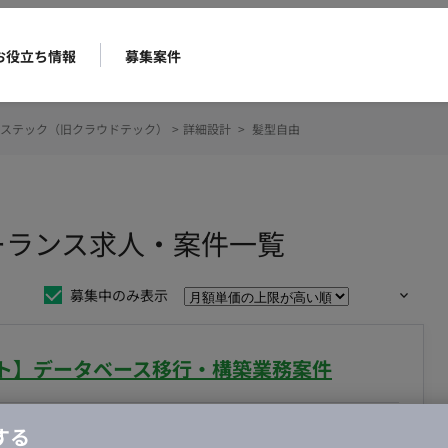
お役立ち情報
募集案件
ステック（旧クラウドテック）
>
詳細設計
>
髪型自由
ーランス求人・案件一覧
募集中のみ表示
リモート】データベース移行・構築業務案件
合・税別）
する