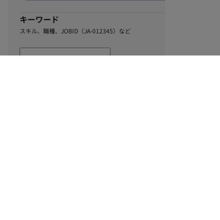
キーワード
スキル、職種、JOBID（JA-012345）など
2
該当するお仕事数
件
この条件で絞り込む
ル
利用規約
個人情報保護方針
サイトマップ