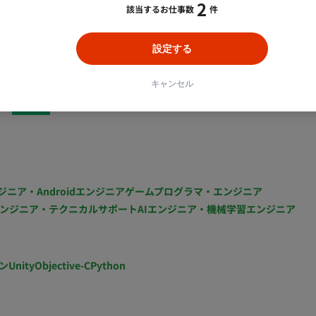
2
該当するお仕事数
件
ける現地作業統括)、及び案件遂行のための顧客調整な
管理表、WBSなどの顧客調整等 ・設計：基本設計、移
設定する
成、作業手順書作成等 ・構築：機器設定、Config作
働量：週5日（140-180H
キャンセル
働開始：2026年8月〜
1
ジニア・Androidエンジニア
ゲームプログラマ・エンジニア
ンジニア・テクニカルサポート
AIエンジニア・機械学習エンジニア
ン
Unity
Objective-C
Python