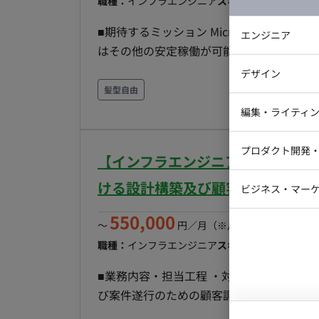
職種：
インフラエンジニア
スキル：
その他
エリア
■期待するミッション Microsoft Acces
エンジニア
はその他の安定稼働が可能なデータベース
バックエン
ムの機能を維持しつつ、将来にわたって安
デザイン
iOSエンジ
況 現在、社内で使用しているMicrosoft 
髪型自由
による業務システムの見直しと刷新を検討してい
Webデザイ
インフラエ
編集・ライティ
段階です。（要相談） ■業務内容 【既存A
テストエン
Webコーダ
グラフィッ
Accessシステムの機能、データ構造のヒアリ
プロダクト開発
ラストレー
【インフラエンジニア/週5日/一
編集者・翻
ータベースシステムでの設計/開発/構築 ・
Webディ
体制 専任のシステム担当者は現在いません
ける設計構築及び顧客調整業務案
ビジネス・マーケ
クトマネー
ていただきます。 ■環境 社内サーバー（オ
マーケター
550,000
システムコ
くは月32時間～ ・フルリモート稼働: 可能
〜
円／月
（※月160時間稼働の場
コンサルタ
ステム移行を担うことで、業務の効率化と
職種：
インフラエンジニア
スキル：
インフラ構築
プロンプト
■業務内容・担当工程 ・対応概要：サー
び案件遂行のための顧客調整 ・対応詳細：Cisco、HPE、NetApp、Purestorage等、サーバ、スト
レージ、バックアップに関わる設計(基本設計・