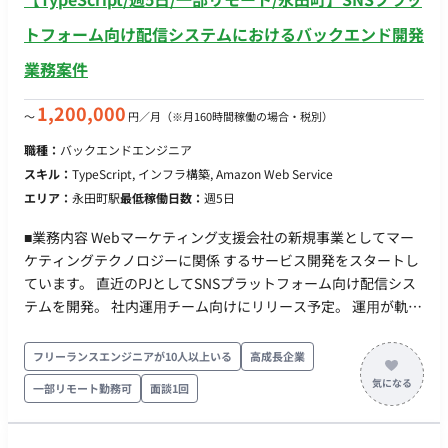
トフォーム向け配信システムにおけるバックエンド開発
業務案件
1,200,000
〜
円／月
（※月160時間稼働の場合・税別）
職種：
バックエンドエンジニア
スキル：
TypeScript, インフラ構築, Amazon Web Service
エリア：
永田町駅
最低稼働日数：
週5日
■業務内容 Webマーケティング⽀援会社の新規事業としてマー
ケティングテクノロジーに関係 するサービス開発をスタートし
ています。 直近のPJとしてSNSプラットフォーム向け配信シス
テムを開発。 社内運⽤チーム向けにリリース予定。 運⽤が軌道
に乗ってきた段階でSaaS化を含め検討。 プロジェクトアサイン
直後はバックエンド領域を担当していただき、その後はフロン
フリーランスエンジニアが10人以上いる
高成長企業
トエンドやインフラなど他の領域の挑戦も可能です。 ■実装範
一部リモート勤務可
面談1回
囲 ●バックエンド（主担当領域） ・SNS向けメッセージ配信
機能の構築（⼤量配信‧webhook処理） ・認証‧認可機能、決
済機能の実装 ・技術選定、アーキテクチャ設計 ・集計基盤