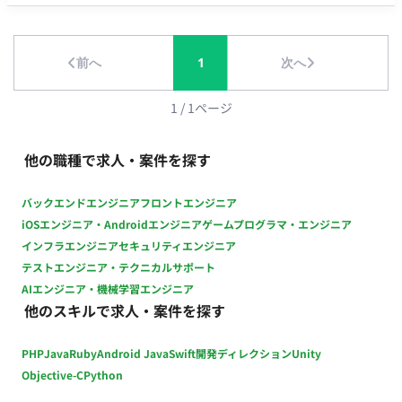
安） ・ 勤務時間：09:00〜17:30 ・ 稼働開始：2026年8月〜
前へ
1
次へ
1
/
1
ページ
他の職種で求人・案件を探す
バックエンドエンジニア
フロントエンジニア
iOSエンジニア・Androidエンジニア
ゲームプログラマ・エンジニア
インフラエンジニア
セキュリティエンジニア
テストエンジニア・テクニカルサポート
AIエンジニア・機械学習エンジニア
他のスキルで求人・案件を探す
PHP
Java
Ruby
Android Java
Swift
開発ディレクション
Unity
Objective-C
Python