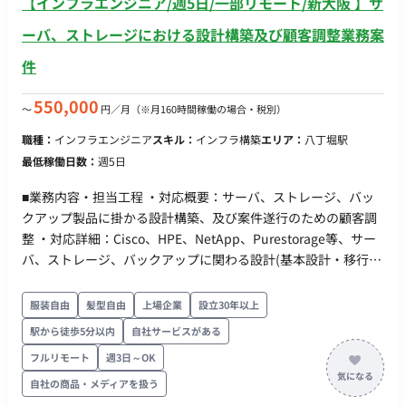
【インフラエンジニア/週5日/一部リモート/新大阪 】サ
ロジェクト管理：Notion 〇開発⽣産性改善：Findy Team+
ーカーとの技術折衝 現地設置サポート 使用ツール SolidWorks
〇グループウェア： GoogleWorkspace(Gmail,
Fusion360 ■働き方 稼働量：応相談 リモート稼働：一部リモー
ーバ、ストレージにおける設計構築及び顧客調整業務案
GoogleCalendar, SpreadSheet） 〇モブプロ‧ペアプロ ■会
ト（都内近郊でオフライン稼働あり） 稼働時間：平日10:00〜
件
社・求人の魅力 〇新規プロダクトとなり、ライブラリ選定等
19:00のうち数時間～を想定 契約期間：長期可
の技術選定に関われます 〇雇⽤形態に関わらず、設計‧実装‧
550,000
〜
円／月
（※月160時間稼働の場合・税別）
コードレビューに関われるフラットな組織です 〇リモートメ
インの環境。開発‧スキルアップに注⼒できます 〇開発に必要
職種：
インフラエンジニア
スキル：
インフラ構築
エリア：
八丁堀駅
なソフトウェアライセンスの貸与制度を導⼊(Cursorなどの有料
最低稼働日数：
週5日
IDE 等を無償貸与） ■働き方 ・平日×週5日 ・基本10-19時 ※
相談可能 ・基本リモートだが、週1回を目安に永田町のオフィ
■業務内容・担当工程 ・対応概要：サーバ、ストレージ、バッ
ス出社
クアップ製品に掛かる設計構築、及び案件遂行のための顧客調
整 ・対応詳細：Cisco、HPE、NetApp、Purestorage等、サー
バ、ストレージ、バックアップに関わる設計(基本設計・移行設
計・詳細設計)、構築(機器設定、 Config作成、手順書作成、パ
ートナー協業体制における現地作業統括)、及び案件遂行のため
服装自由
髪型自由
上場企業
設立30年以上
の顧客調整など。 ・顧客調整：全体スケジュール、課題管理
駅から徒歩5分以内
自社サービスがある
表、WBSなどの顧客調整等 ・設計：基本設計、移行設計、パラ
フルリモート
週3日～OK
メータシート作成、試験シート作成、作業手順書作成等 ・構
築：機器設定、Config作成、事前試験、現地構築(弊社のパート
自社の商品・メディアを扱う
ナーとの協業含む)等 ■働き方 ・ 稼働量：週5日（140-180H目