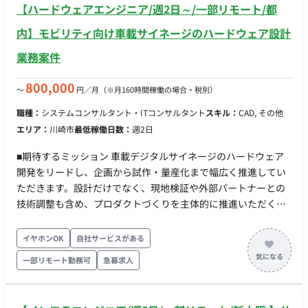
【ハードウェアエンジニア/週2日～/一部リモート/都
の構築 など ■その他領域 ●フロント ・React＋MUIを⽤いた配
信管理画⾯ ・タグの実装、LIFFアプリ開発 ●インフラ構築
内】モビリティ向け車載サイネージのハードウェア設計
・AWS＋CDK(TypeScript)でのIaC ・Fargate環境でのスケ
業務案件
ーラブルな構築 ■開発環境 バックエンド：fastify, TypeScript フ
ロント：React, MUI, TypeScript インフラ：AWS,
800,000
〜
円／月
（※月160時間稼働の場合・税別）
CDK(TypeScript), ECS on Fargate, Lambda, SQS その他：
GitHub, GitHub Actions ■チーム体制 ▼開発組織 〇Stream
職種：
システムコンサルタント・ITコンサルタント
スキル：
CAD, その他
Aligned Team：プロダクトコードの実装 ・開発者：3名〜
エリア：
川崎市
最低稼働日数：
週2日
4名 ・プロダクトオーナー：1名（CTOが 兼務） 〇
Product Design Team ・Webプロダクトデザイナー：2名
■期待するミッション 車載デジタルサイネージのハードウェア
・PdM：1名 ・プロダクトオーナー：1名(CTOが兼務)
開発をリードし、企画から試作・量産化まで幅広く推進してい
〇Enabling Team：技術的な相談相手 ・Web開発：1名
ただきます。設計だけでなく、現地検証や外部パートナーとの
・AI：1名 〇CTO ▼プロダクトマネジメント 〇PDM ■
技術調整も含め、プロダクトづくりを主体的に推進いただくポ
開発スタイル・コミュニケーション ▼スプリント(半⽉） 〇
ジションです。 ■業務内容・担当工程 【ハードウェア企画・要
スプリントプランニング 〇デイリースクラム 〇スプリント
件定義】 製品仕様の検討 ハードウェア要件の整理 【筐体・機
イヤホンOK
自社サービスがある
レビュー（出社。半⽉に1度） 〇スプリントレトロスペクテ
構設計】 デジタルサイネージの筐体設計 構造設計 車載・屋外
一部リモート勤務可
急募求人
ィブ ▼同期コミュニケーション：Gather 〇バーチャルオフ
環境を考慮した設計 【試作・改善】 試作品の設計 組立・評価
ィスに出社 〇⾮同期コミュニケーション：Slack 〇ストッ
改善提案 【デバイス設計】 ディスプレイ・基板・各種デバイス
ク情報：Notion, miro 〇画⾯デザイン：Figma, miro 〇プ
の組み込み設計 【外部パートナーとの連携】 加工業者・部品メ