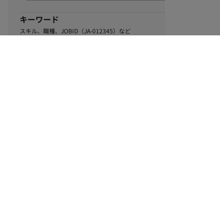
キーワード
スキル、職種、JOBID（JA-012345）など
1
該当するお仕事数
件
この条件で絞り込む
ル
利用規約
個人情報保護方針
サイトマップ