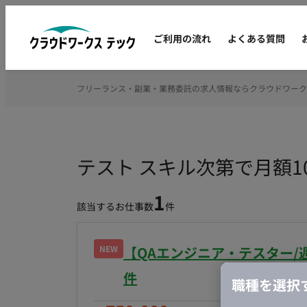
ご利用の流れ
よくある質問
フリーランス・副業・業務委託の求人情報ならクラウドワーク
テスト スキル次第で月額
1
該当するお仕事数
件
NEW
【QAエンジニア・テスター/
件
職種を選択