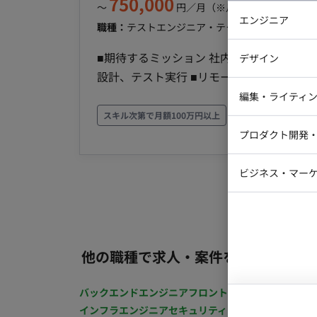
750,000
〜
円／月
（※月160時間稼働の場
エンジニア
職種：
テストエンジニア・テクニカルサポート
ス
バックエン
■期待するミッション 社内におけるQA業務をご担当いただきま
デザイン
iOSエンジ
設計、テスト実行 ■リモート稼働について ・基本リモートワークで可能ですが、初日はPCセットア
Webデザイ
ップの関係で新宿へ出社いただけますと幸いで
インフラエ
編集・ライティ
方 ・週5稼働（平日）可能な方でお願いい
スキル次第で月額100万円以上
テストエン
Webコーダ
グラフィッ
プロダクト開発
ラストレー
編集者・翻
Webディ
ビジネス・マーケ
クトマネー
マーケター
システムコ
コンサルタ
プロンプト
他の職種で求人・案件を探す
バックエンドエンジニア
フロントエンジニア
iOSエン
インフラエンジニア
セキュリティエンジニア
テストエ