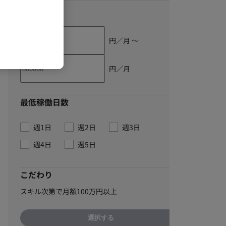
単価
円／月 〜
円／月
最低稼働日数
週1日
週2日
週3日
週4日
週5日
こだわり
スキル次第で月額100万円以上
選択する