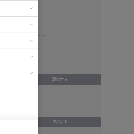
稼働形態
フルリモート
ア
一部リモート
ティブディレク
常駐
ジニア
エリア
イエンティスト
選択する
スキル
テスト
選択する