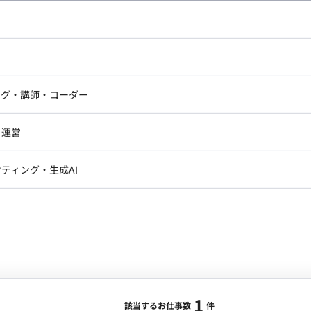
合・税別）
キル：
その他
エリア：
新宿駅
最低稼働日数：
週5日
ドエンジニア
フロントエンジニア
す。 ■担当工程（業務範囲） テスト
ニア・Androidエンジニア
ゲームプログラマ・エンジニ
アートディレクター・クリエイ
ナー・UI/UXデザイナー
す。 ・数か月に1回出社いただきたいです。 ■働き
ンジニア
セキュリティエンジニア
ング・講師・コーダー
ター
たします。
ジニア・テクニカルサポート
AIエンジニア・機械学習エン
ー
Webライター
クデザイナー・CGデザイナー・イ
・運営
ター
訳・その他ライター
レクター・プロデューサー・プロジェ
データアナリスト・データサ
ティング・生成AI
ジャー
1
・メディア運用
DX推進
ンサルタント・ITコンサルタント
ント・企画・セールス
採用・組織開発・制度設計
エンジニアリング
ジニア・Androidエンジニア
ゲームプログラマ・エンジニア
1
ンジニア・テクニカルサポート
AIエンジニア・機械学習エンジニア
該当するお仕事数
件