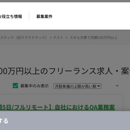
お役立ち情報
募集案件
ステック（旧クラウドテック）
>
テスト
>
スキル次第で月額100万円以上
100万円以上のフリーランス求人・
募集中のみ表示
週5日/フルリモート】自社におけるQA業務案
する