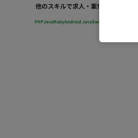
他のスキルで求人・案件を探す
PHP
Java
Ruby
Android Java
Swift
開発ディレクショ