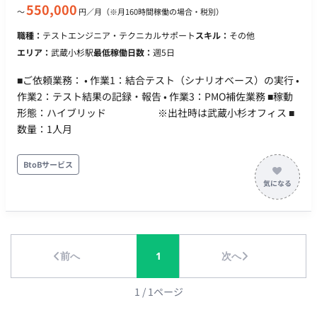
時期は9月以降にずれる可能性あり（9月参画も相談可能） ・ 募
550,000
〜
円／月
（※月160時間稼働の場合・税別）
集人数：1名 ・ その他 月末締め、25日支払い
職種：
テストエンジニア・テクニカルサポート
スキル：
その他
エリア：
武蔵小杉駅
最低稼働日数：
週5日
■ご依頼業務： • 作業1：結合テスト（シナリオベース）の実行 •
作業2：テスト結果の記録・報告 • 作業3：PMO補佐業務 ■稼動
形態：ハイブリッド ※出社時は武蔵小杉オフィス ■
数量：1人月
BtoBサービス
前へ
1
次へ
1
/
1
ページ