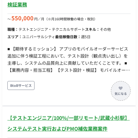
検証業務
550,000
〜
円／月
（※月160時間稼働の場合・税別）
職種：
テストエンジニア・テクニカルサポート
スキル：
その他
エリア：
ユニバーサルシティ
最低稼働日数：
週5日
■ 【期待するミッション】 アプリのモバイルオーダーサービス
追加に伴う検証工程において、テスト設計（観点洗い出し）を
主導し、システムの品質向上に貢献していただくことです。 ■
【業務内容・担当工程】 【テスト設計・検証】 モバイルオーダ
ーサービス追加に伴うテスト設計および観点の洗い出し業務を
担当していただきます。 ・担当工程：テスト ■ 【チーム体制】
BtoBサービス
・ マネージャー：1名 ・ テスト設計者：4名（※本募集枠1名含
む） ■ 【働き方】 ・ 契約形態：派遣契約 （週20時間以上のた
め、社会保険加入必須） ・ 稼働量：週5日 稼働曜日：月曜～金
曜 稼働時間：10:00～19:00（実働8時間、休憩1時間） ・ 働き
【テストエンジニア/100％/一部リモート/武蔵小杉駅】
方：常駐（大阪府大阪市 / ユニバーサルシティ駅） ・ 交通費：
別途支給 ・ 時給：3,300円前後 ※経験・スキルにより応相談 ・
システムテスト実行およびPMO補佐業務案件
契約期間：短期（2026年8月中旬～2026年12月31日） ※参画