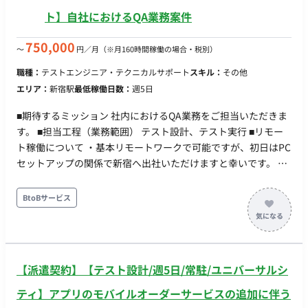
ト】自社におけるQA業務案件
750,000
〜
円／月
（※月160時間稼働の場合・税別）
職種：
テストエンジニア・テクニカルサポート
スキル：
その他
エリア：
新宿駅
最低稼働日数：
週5日
■期待するミッション 社内におけるQA業務をご担当いただきま
す。 ■担当工程（業務範囲） テスト設計、テスト実行 ■リモー
ト稼働について ・基本リモートワークで可能ですが、初日はPC
セットアップの関係で新宿へ出社いただけますと幸いです。 ・
数か月に1回出社いただきたいです。 ■働き方 ・週5稼働（平
日）可能な方でお願いいたします。
BtoBサービス
【派遣契約】【テスト設計/週5日/常駐/ユニバーサルシ
ティ】アプリのモバイルオーダーサービスの追加に伴う