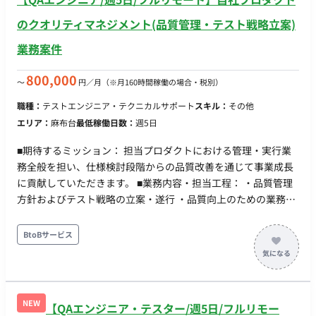
のクオリティマネジメント(品質管理・テスト戦略立案)
業務案件
800,000
〜
円／月
（※月160時間稼働の場合・税別）
職種：
テストエンジニア・テクニカルサポート
スキル：
その他
エリア：
麻布台
最低稼働日数：
週5日
■期待するミッション： 担当プロダクトにおける管理・実行業
務全般を担い、仕様検討段階からの品質改善を通じて事業成長
に貢献していただきます。 ■業務内容・担当工程： ・品質管理
方針およびテスト戦略の立案・遂行 ・品質向上のための業務フ
ローの立案・改善・効率化 ・各部署（PdM、開発エンジニア
等）との調整およびコミュニケーション ・検証ベンダーとのコ
BtoBサービス
ミュニケーション ・仕様の早期レビュー（シフトレフト）への
参画
NEW
【QAエンジニア・テスター/週5日/フルリモー