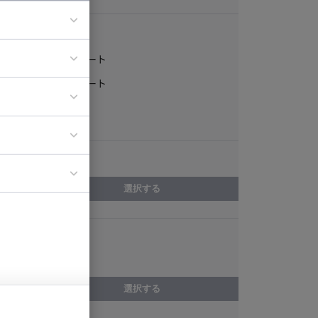
稼働形態
フルリモート
ア
一部リモート
ティブディレク
常駐
ジニア
エリア
イエンティスト
選択する
スキル
テスト
選択する