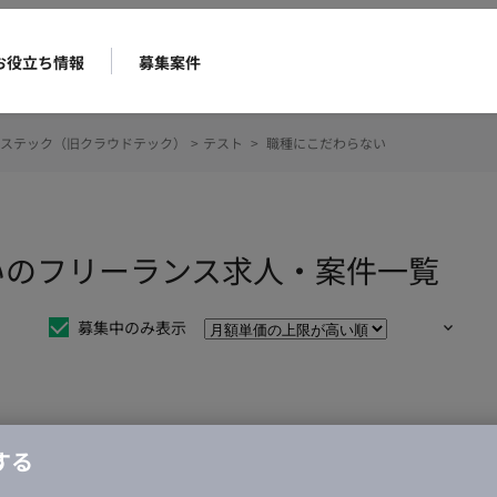
お役立ち情報
募集案件
ステック（旧クラウドテック）
>
テスト
>
職種にこだわらない
いのフリーランス求人・案件一覧
募集中のみ表示
仕事は見つかりませんでした。
する