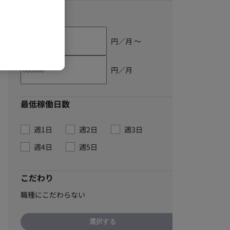
単価
円／月 〜
円／月
最低稼働日数
週1日
週2日
週3日
週4日
週5日
こだわり
職種にこだわらない
選択する