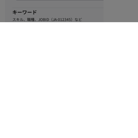
キーワード
スキル、職種、JOBID（JA-012345）など
0
該当するお仕事数
件
この条件で絞り込む
ル
利用規約
個人情報保護方針
サイトマップ