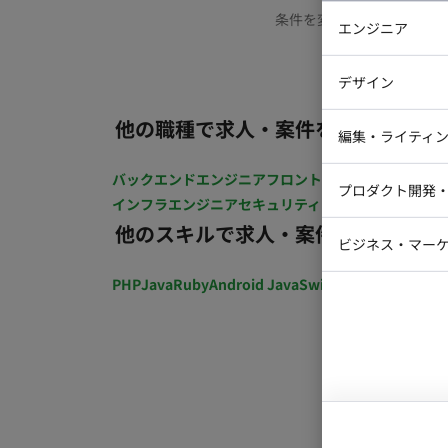
条件を変更するか、もう少
エンジニア
バックエン
デザイン
iOSエンジ
他の職種で求人・案件を探す
Webデザイ
インフラエ
編集・ライティ
テストエン
Webコーダ
グラフィッ
バックエンドエンジニア
フロントエンジニア
iOSエン
プロダクト開発
ラストレー
インフラエンジニア
セキュリティエンジニア
テストエ
編集者・翻
他のスキルで求人・案件を探す
Webディ
ビジネス・マーケ
クトマネー
マーケター
PHP
Java
Ruby
Android Java
Swift
開発ディレクショ
システムコ
コンサルタ
プロンプト