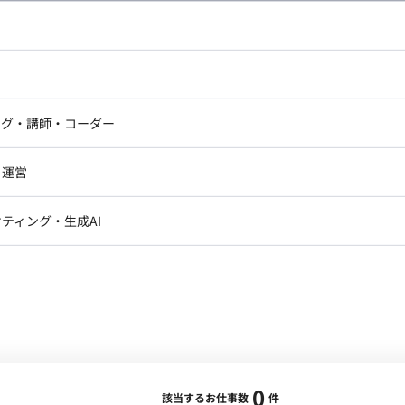
し広い条件設定で検索してみてください。
ドエンジニア
フロントエンジニア
ニア・Androidエンジニア
ゲームプログラマ・エンジニ
アートディレクター・クリエイ
ナー・UI/UXデザイナー
ンジニア
セキュリティエンジニア
ング・講師・コーダー
ター
ジニア・テクニカルサポート
AIエンジニア・機械学習エン
ー
Webライター
クデザイナー・CGデザイナー・イ
ジニア・Androidエンジニア
ゲームプログラマ・エンジニア
・運営
ター
ンジニア・テクニカルサポート
AIエンジニア・機械学習エンジニア
訳・その他ライター
レクター・プロデューサー・プロジェ
データアナリスト・データサ
ティング・生成AI
ジャー
・メディア運用
DX推進
ン
Unity
Objective-C
Python
ンサルタント・ITコンサルタント
ント・企画・セールス
採用・組織開発・制度設計
エンジニアリング
0
該当するお仕事数
件