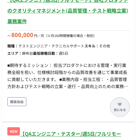
のクオリティマネジメント(品質管理・テスト戦略立案)
業務案件
800,000
〜
円／月
（※月160時間稼働の場合・税別）
職種：
テストエンジニア・テクニカルサポート
スキル：
その他
エリア：
麻布台
最低稼働日数：
週5日
■期待するミッション： 担当プロダクトにおける管理・実行業
務全般を担い、仕様検討段階からの品質改善を通じて事業成長
に貢献していただきます。 ■業務内容・担当工程： ・品質管理
方針およびテスト戦略の立案・遂行 ・品質向上のための業務フ
ローの立案・改善・効率化 ・各部署（PdM、開発エンジニア
等）との調整およびコミュニケーション ・検証ベンダーとのコ
服装自由
ミュニケーション ・仕様の早期レビュー（シフトレフト）への
参画
NEW
【QAエンジニア・テスター/週5日/フルリモー