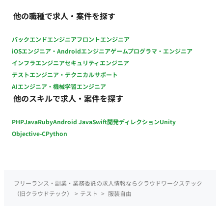
■働き方 ・月の稼働時間：週1日もしくは月32時間～ ・フルリ
他の職種で求人・案件を探す
モート稼働: 可能 ・フレックス稼働: 可能 ■本案件の魅力 企業の
重要なシステム移行を担うことで、業務の効率化と安定性を直
バックエンドエンジニア
フロントエンジニア
接的に向上させる貢献を実感できます。
iOSエンジニア・Androidエンジニア
ゲームプログラマ・エンジニア
インフラエンジニア
セキュリティエンジニア
テストエンジニア・テクニカルサポート
AIエンジニア・機械学習エンジニア
他のスキルで求人・案件を探す
PHP
Java
Ruby
Android Java
Swift
開発ディレクション
Unity
Objective-C
Python
フリーランス・副業・業務委託の求人情報ならクラウドワークステック
（旧クラウドテック）
>
テスト
>
服装自由