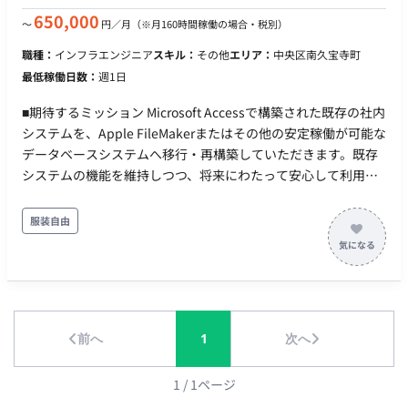
650,000
〜
円／月
（※月160時間稼働の場合・税別）
職種：
インフラエンジニア
スキル：
その他
エリア：
中央区南久宝寺町
最低稼働日数：
週1日
■期待するミッション Microsoft Accessで構築された既存の社内
システムを、Apple FileMakerまたはその他の安定稼働が可能な
データベースシステムへ移行・再構築していただきます。既存
システムの機能を維持しつつ、将来にわたって安心して利用で
きる環境の構築を目指します。 ■企業の状況 現在、社内で使用
しているMicrosoft Access（バージョン2007～2010、パソコン
服装自由
ごとに異なる）による業務システムの見直しと刷新を検討して
います。なお、Apple社のFileMakerへの移行を検討段階です。
（要相談） ■業務内容 【既存Accessシステムの理解と新システ
ムへの移行】 ・既存Accessシステムの機能、データ構造のヒ
アリングと分析 ・FileMaker、またはその他提案されたデータ
前へ
1
次へ
ベースシステムでの設計/開発/構築 ・データ移行作業 ・必要に
応じた機能追加、改修 ■チーム体制 専任のシステム担当者は現
在いません。 依頼主と直接やり取りを行い、プロジェクトを進
1
/
1
ページ
めていただきます。 ■環境 社内サーバー（オンプレミス環境）