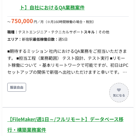
ト】自社におけるQA業務案件
750,000
〜
円／月
（※月160時間稼働の場合・税別）
職種：
テストエンジニア・テクニカルサポート
スキル：
その他
エリア：
新宿駅
最低稼働日数：
週5日
■期待するミッション 社内におけるQA業務をご担当いただきま
す。 ■担当工程（業務範囲） テスト設計、テスト実行 ■リモー
ト稼働について ・基本リモートワークで可能ですが、初日はPC
セットアップの関係で新宿へ出社いただけますと幸いです。 ・
数か月に1回出社いただきたいです。 ■働き方 ・週5稼働（平
日）可能な方でお願いいたします。
服装自由
【FileMaker/週1日～/フルリモート】データベース移
行・構築業務案件