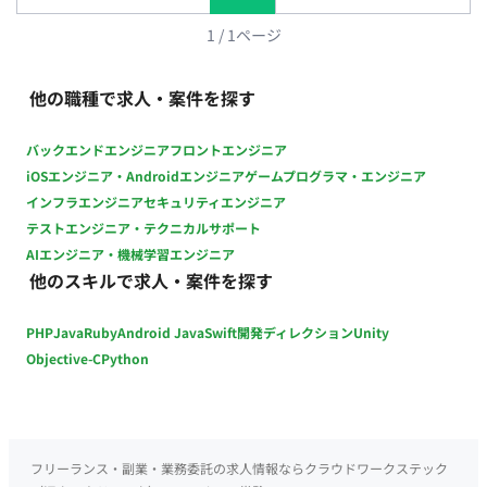
契約期間：短期（2026年8月中旬～2026年12月31日） ※参画
時期は9月以降にずれる可能性あり（9月参画も相談可能） ・ 募
1
/
1
ページ
集人数：1名 ・ その他 月末締め、25日支払い
他の職種で求人・案件を探す
バックエンドエンジニア
フロントエンジニア
iOSエンジニア・Androidエンジニア
ゲームプログラマ・エンジニア
インフラエンジニア
セキュリティエンジニア
テストエンジニア・テクニカルサポート
AIエンジニア・機械学習エンジニア
他のスキルで求人・案件を探す
PHP
Java
Ruby
Android Java
Swift
開発ディレクション
Unity
Objective-C
Python
フリーランス・副業・業務委託の求人情報ならクラウドワークステック