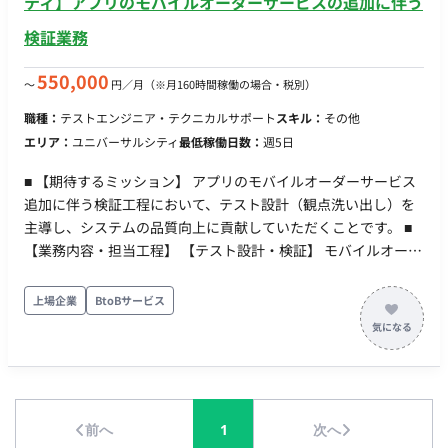
ティ】アプリのモバイルオーダーサービスの追加に伴う
検証業務
550,000
〜
円／月
（※月160時間稼働の場合・税別）
職種：
テストエンジニア・テクニカルサポート
スキル：
その他
エリア：
ユニバーサルシティ
最低稼働日数：
週5日
■ 【期待するミッション】 アプリのモバイルオーダーサービス
追加に伴う検証工程において、テスト設計（観点洗い出し）を
主導し、システムの品質向上に貢献していただくことです。 ■
【業務内容・担当工程】 【テスト設計・検証】 モバイルオーダ
ーサービス追加に伴うテスト設計および観点の洗い出し業務を
担当していただきます。 ・担当工程：テスト ■ 【チーム体制】
上場企業
BtoBサービス
・ マネージャー：1名 ・ テスト設計者：4名（※本募集枠1名含
む） ■ 【働き方】 ・ 契約形態：派遣契約 （週20時間以上のた
め、社会保険加入必須） ・ 稼働量：週5日 稼働曜日：月曜～金
曜 稼働時間：10:00～19:00（実働8時間、休憩1時間） ・ 働き
方：常駐（大阪府大阪市 / ユニバーサルシティ駅） ・ 交通費：
前へ
1
次へ
別途支給 ・ 時給：3,300円前後 ※経験・スキルにより応相談 ・