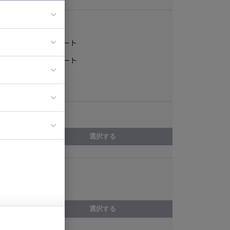
稼働形態
フルリモート
ア
一部リモート
ティブディレク
常駐
ジニア
エリア
イエンティスト
選択する
スキル
保守・運用
選択する