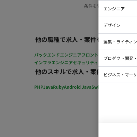
条件を変更するか、もう少
エンジニア
バックエン
デザイン
iOSエンジ
他の職種で求人・案件を探す
Webデザイ
インフラエ
編集・ライティ
テストエン
Webコーダ
グラフィッ
バックエンドエンジニア
フロントエンジニア
iOSエン
プロダクト開発
ラストレー
インフラエンジニア
セキュリティエンジニア
テストエ
編集者・翻
他のスキルで求人・案件を探す
Webディ
ビジネス・マーケ
クトマネー
マーケター
PHP
Java
Ruby
Android Java
Swift
開発ディレクショ
システムコ
コンサルタ
プロンプト