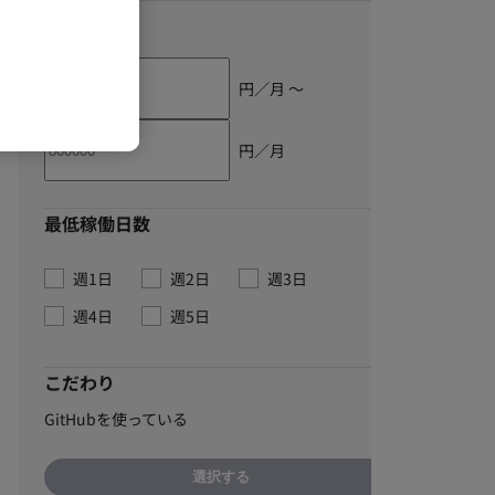
単価
円／月 〜
円／月
最低稼働日数
週1日
週2日
週3日
週4日
週5日
こだわり
GitHubを使っている
選択する