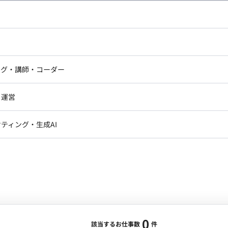
し広い条件設定で検索してみてください。
ドエンジニア
フロントエンジニア
ニア・Androidエンジニア
ゲームプログラマ・エンジニ
アートディレクター・クリエイ
ナー・UI/UXデザイナー
ンジニア
セキュリティエンジニア
ング・講師・コーダー
ター
ジニア・テクニカルサポート
AIエンジニア・機械学習エン
ー
Webライター
クデザイナー・CGデザイナー・イ
ジニア・Androidエンジニア
ゲームプログラマ・エンジニア
・運営
ター
ンジニア・テクニカルサポート
AIエンジニア・機械学習エンジニア
訳・その他ライター
レクター・プロデューサー・プロジェ
データアナリスト・データサ
ティング・生成AI
ジャー
・メディア運用
DX推進
ン
Unity
Objective-C
Python
ンサルタント・ITコンサルタント
ント・企画・セールス
採用・組織開発・制度設計
エンジニアリング
0
該当するお仕事数
件