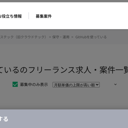
お役立ち情報
募集案件
ステック（旧クラウドテック）
>
保守・運用
>
GitHubを使っている
使っているのフリーランス求人・案件一
募集中のみ表示
仕事は見つかりませんでした。
する