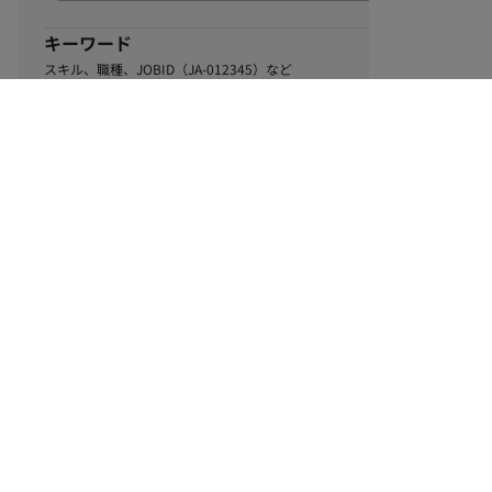
キーワード
スキル、職種、JOBID（JA-012345）など
0
該当するお仕事数
件
この条件で絞り込む
ル
利用規約
個人情報保護方針
サイトマップ