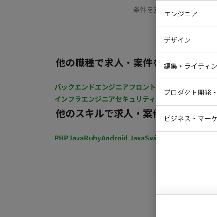
条件を変更するか、もう少
エンジニア
バックエン
デザイン
iOSエンジ
他の職種で求人・案件を探す
Webデザイ
インフラエ
編集・ライティ
テストエン
Webコーダ
グラフィッ
バックエンドエンジニア
フロントエンジニア
iOSエン
プロダクト開発
ラストレー
インフラエンジニア
セキュリティエンジニア
テストエ
編集者・翻
他のスキルで求人・案件を探す
Webディ
ビジネス・マーケ
クトマネー
マーケター
PHP
Java
Ruby
Android Java
Swift
開発ディレクショ
システムコ
コンサルタ
プロンプト