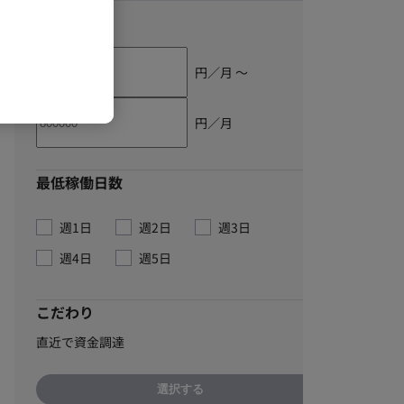
単価
円／月 〜
円／月
最低稼働日数
週1日
週2日
週3日
週4日
週5日
こだわり
直近で資金調達
選択する