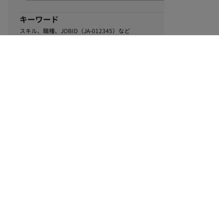
キーワード
スキル、職種、JOBID（JA-012345）など
0
該当するお仕事数
件
この条件で絞り込む
ル
利用規約
個人情報保護方針
サイトマップ