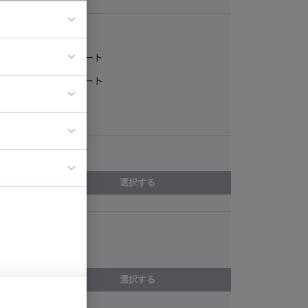
稼働形態
フルリモート
ア
一部リモート
ティブディレク
常駐
ジニア
エリア
イエンティスト
選択する
スキル
保守・運用
選択する