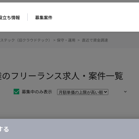
役立ち情報
募集案件
ステック（旧クラウドテック）
>
保守・運用
>
直近で資金調達
達のフリーランス求人・案件一覧
募集中のみ表示
仕事は見つかりませんでした。
する