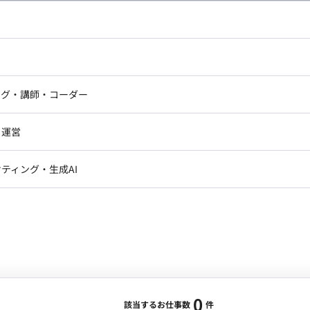
し広い条件設定で検索してみてください。
ドエンジニア
フロントエンジニア
ニア・Androidエンジニア
ゲームプログラマ・エンジニ
アートディレクター・クリエイ
ナー・UI/UXデザイナー
ンジニア
セキュリティエンジニア
ング・講師・コーダー
ター
ジニア・テクニカルサポート
AIエンジニア・機械学習エン
ー
Webライター
クデザイナー・CGデザイナー・イ
ジニア・Androidエンジニア
ゲームプログラマ・エンジニア
・運営
ター
ンジニア・テクニカルサポート
AIエンジニア・機械学習エンジニア
訳・その他ライター
レクター・プロデューサー・プロジェ
データアナリスト・データサ
ティング・生成AI
ジャー
・メディア運用
DX推進
ン
Unity
Objective-C
Python
ンサルタント・ITコンサルタント
ント・企画・セールス
採用・組織開発・制度設計
エンジニアリング
0
該当するお仕事数
件