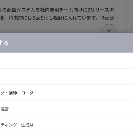
ar, SpreadSheet） 〇モブプロ‧ペアプロ ■会社・求人
向けの配信システムを社内運用チーム向けにβリリース済
ラリ選定等の技術選定に関われます 〇雇⽤形態に関
、将来的にはSaaS化も視野に入れています。 Reactを
れるフラットな組織です 〇リモートメインの環境。開
実装をなど、幅広い領域へ関わっていただける環境です。
に必要なソフトウェアライセンスの貸与制度を導⼊
待、MFAを中心に開発していただきます。 その後は徐々
運用担当者が操作
する
社
タグの実装 →LOAへの流入元管理 ・LIFFアプリの構
モート/永田町】SNSプラットフォーム向け配信シ
(TypeScript), ECS on Fargate, Lambda, SQS ・そ
ドエンジニア
フロントエンジニア
業務案件
ニア・Androidエンジニア
ゲームプログラマ・エンジニ
アートディレクター・クリエイ
ントレビュー（出社。半⽉に1度） 〇スプリントレト
の場合・税別）
ナー・UI/UXデザイナー
ンジニア
セキュリティエンジニア
ング・講師・コーダー
ター
ipt, インフラ構築, Amazon Web Service
エリア：
永田町駅
ジニア・テクニカルサポート
AIエンジニア・機械学習エン
ー
Webライター
クデザイナー・CGデザイナー・イ
tion, miro 〇画⾯デザイン：Figma, miro 〇
・運営
ター
改善：Findy Team+ 〇グループウェア：
訳・その他ライター
の新規事業としてマーケティングテクノロジーに関係 する
レクター・プロデューサー・プロジェ
ar, SpreadSheet） 〇モブプロ‧ペアプロ ■会社・求人
データアナリスト・データサ
ティング・生成AI
のPJとしてSNSプラットフォーム向け配信システムを開
ジャー
ラリ選定等の技術選定に関われます 〇雇⽤形態に関