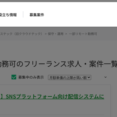
役立ち情報
募集案件
ステック（旧クラウドテック）
>
保守・運用
>
一部リモート勤務可
勤務可のフリーランス求人・案件一
募集中のみ表示
リモート】SNSプラットフォーム向け配信システムに