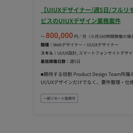
ートナーとの連携】 加工業者・部品メーカーとの
Team+ 〇グループウェア： GoogleWorkspac
【UIUXデザイナー/週5日/フル
SolidWorks Fusion360 ■働き方 稼働量：応相談 リモート稼働：一部リモート（都内近郊でオフラ
モブプロ‧ペアプロ ■会社・求人の魅力 〇新規プロダクトとなり、ライブラリ選定等の技術選定に
イン稼働あり） 稼働時間：平日10:00〜1
ビスのUIUXデザイン業務案件
関われます 〇雇⽤形態に関わらず、設計
〇リモートメインの環境。開発‧スキルア
800,000
〜
円／月
（※月160時間稼働の場
センスの貸与制度を導⼊(Cursorなどの有料IDE 等を無償貸与） ■
職種：
Webデザイナー・UI/UXデザイナー
19時 ※相談可能 ・基本リモートだが、
スキル：
UI/UX設計, スマートフォンサイトデザ
最低稼働日数：
週5日
■期待する役割 Product Design Te
UI/UXデザインだけでなく、要件整理・
認まで一気通貫で担っていただきます。 ■プロジェクト概要 Web広告マーケティング支援会社の新
規事業として、マーケティングテクノロジー
一部リモート勤務可
ットフォーム向けのメッセージ配信システム
サービスのブラッシュアップを進めながら、将来的な
規Webサービスの開発を進める中で、上流設
ことで、開発サイクルを高速に回すことが