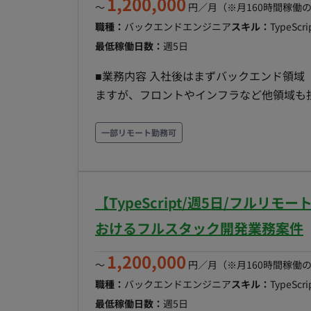
1,200,000
〜
円／月
（※月160時間稼働
職種：
バックエンドエンジニア
スキル：
TypeScr
最低稼働日数：
週5日
■業務内容 入社後はまずバックエンド領域（Typ
ますが、フロントやインフラなど他領域も
ト招待、MFAを中心に開発していただきま
する予定です。 ■実装範囲 ・バックエンド（主担当領域） ・SNS向けメッセージ配信機能の構築
一部リモート勤務可
（大量配信・webhook処理） ・認証・
計 ・集計基盤の構築など ■開発環境 ・フロント：React, MUI, TypeScript ・バックエンド：node,
TypeScript ・インフラ：AWS, CDK(TypeScri
【TypeScript/週5日/フル
GitHub, GitHub Actions ■チーム体制 ・開発者：3名〜4名 ・プロダクトオーナー：1名（CTOが
兼務） ■開発スタイル・コミュニケーション ▼スプリント(半⽉） 〇スプリントプランニング
おけるフルスタック開発業務案件
〇デイリースクラム 〇スプリントレビュ
1,200,000
ィブ ▼同期コミュニケーション：Gather 〇バーチャルオフィスに出社 〇⾮同期コミュニケー
〜
円／月
（※月160時間稼働
ション：Slack 〇ストック情報：Notion,
職種：
バックエンドエンジニア
スキル：
TypeScr
ト管理：Notion 〇開発⽣産性改善：Fi
最低稼働日数：
週5日