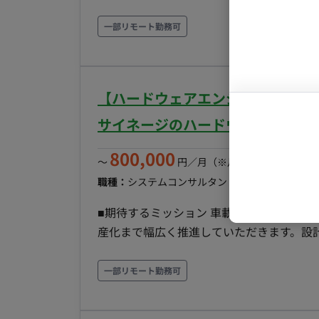
発。 社内運⽤チーム向けにリリース予定。 
マーケター
システムコ
わらず、設計‧実装‧コードレビューに関わ
ロジェクトアサイン直後はバックエンド領
一部リモート勤務可
発‧スキルアップに注⼒できます 〇開発
コンサルタ
フラなど他の領域の挑戦も可能です。 ■実装範囲 ●バックエンド（主担当領域） ・SNS向けメッ
(Cursorなどの有料IDE 等を無償貸与） ■働き方 ・平日×週5日 ・基本10-19時 ※相談可能 ・基本
プロンプト
セージ配信機能の構築（⼤量配信‧webho
リモートだが、月1回永田町のオフィス出
選定、アーキテクチャ設計 ・集計基盤の構築 など ■その他領域 ●フロント ・Re
【ハードウェアエンジニア/週2日
いた配信管理画⾯ ・タグの実装、LIFFアプリ開発 ●インフラ構築 ・AWS＋CDK(Ty
のIaC ・Fargate環境でのスケーラブルな構築 ■開発環境 バックエンド：fastify, TypeScr
サイネージのハードウェア設計業
ント：React, MUI, TypeScript インフラ：AWS,
800,000
その他：GitHub, GitHub Actions ■チーム体制 ▼開発組織 〇Stream Aligned Team：プロダクト
〜
円／月
（※月160時間稼働の場
コードの実装 ・開発者：3名〜4名 ・
職種：
システムコンサルタント・ITコンサルタン
Product Design Team ・W
■期待するミッション 車載デジタルサイ
オーナー：1名(CTOが兼務) 〇Enabl
産化まで幅広く推進していただきます。設
AI：1名 〇CTO ▼プロダクトマネジメント 〇PDM ■開発スタイル・コ
も含め、プロダクトづくりを主体的に推進いただくポジション
プリント(半⽉） 〇スプリントプランニ
ドウェア企画・要件定義】 製品仕様の検討 ハードウェア要件
一部リモート勤務可
社。半⽉に1度） 〇スプリントレトロスペクティブ ▼同期コミュニケーション
サイネージの筐体設計 構造設計 車載・屋外環境を考慮した設計 
ーチャルオフィスに出社 〇⾮同期コミュニケー
立・評価 改善提案 【デバイス設計】 ディスプレイ・基板・各種デバイスの組み込み設計 【外部パ
〇画⾯デザイン：Figma, miro 〇プロ