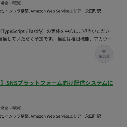
の場合・税別）
ipt, インフラ構築, Amazon Web Service
エリア：
永田町駅
eScript / Fastify）の実装を中心にご担当いただき
担当していただく予定です。 当面は権限機能、アカウン
す。 その後は徐々に本システム特有の機能開発をお任せ
認可機能、決済機能の実装 ・技術選定、アーキテクチャ設
pt), ECS on Fargate, Lambda, SQS ・その他：
リモート】SNSプラットフォーム向け配信システムに
ー（出社。半⽉に1度） 〇スプリントレトロスペクテ
の場合・税別）
 miro 〇画⾯デザイン：Figma, miro 〇プロジェク
ipt, インフラ構築, Amazon Web Service
エリア：
永田町駅
ndy Team+ 〇グループウェア：