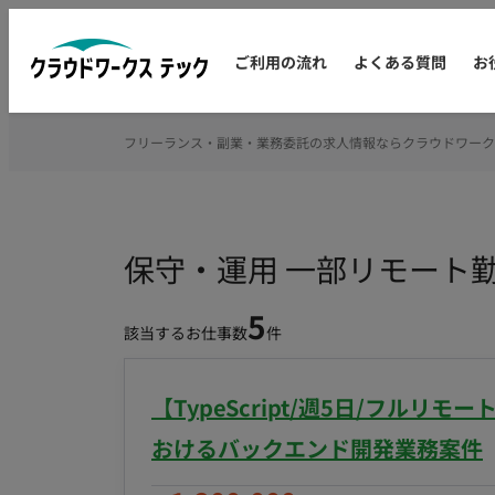
ご利用の流れ
よくある質問
お
フリーランス・副業・業務委託の求人情報ならクラウドワーク
保守・運用 一部リモート
5
該当するお仕事数
件
【TypeScript/週5日/フル
おけるバックエンド開発業務案件