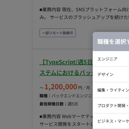
GoogleWorkspace(Gmail, GoogleCalend
■業務内容 現在、SNSプラットフォーム
の魅力 〇新規プロダクトとなり、ライブ
み。 サービスのブラッシュアップを続けた後
わらず、設計‧実装‧コードレビューに関わ
用いた管理画面の実装やバックエンドAPI
発‧スキルアップに注⼒できます 〇開発
■実装範囲 当面は権限機能、アカウント招
一部リモート勤務可
(Cursorなどの有料IDE 等を無償貸与） ■働き方 ・平日×週5日 ・基本10-19時 ※相談可能 ・基本
にサービス特有の機能開発をお任せする予定です。 ・配信用管理画面の実装 →
職種を選択
リモートだが、月1回永田町のオフィス出
するブラウザ画面 ・Webページに組み込む
築 →LINE上で動くwebviewアプリ ■開発環境 ・フロント：React, MUI, TypeScript ・バックエ
エンジニア
【TypeScript/週5日/一部リ
ンド：node, TypeScript ・インフラ：AWS, CDK
バックエン
の他：GitHub, GitHub Actions ■チーム体制 ・開発者：3名〜4名 ・プロダクトオーナー：1名
ステムにおけるバックエンド開発
デザイン
（CTOが 兼務） ■開発スタイル・コミュニケーション ▼スプリント(半⽉） 〇スプリントプラ
iOSエンジ
1,200,000
ンニング 〇デイリースクラム 〇スプリ
〜
円／月
（※月160時間稼働
Webデザイ
インフラエ
編集・ライティ
ロスペクティブ ▼同期コミュニケーション：Gather 〇バーチャルオフィスに出社 〇⾮同期コ
職種：
バックエンドエンジニア
スキル：
TypeScr
テストエン
Webコーダ
グラフィッ
ミュニケーション：Slack 〇ストック情報：No
最低稼働日数：
週5日
プロダクト開発
ラストレー
プロジェクト管理：Notion 〇開発⽣産性
編集者・翻
■業務内容 Webマーケティング⽀援会社
Webディ
GoogleWorkspace(Gmail, GoogleCalend
ビジネス・マーケ
サービス開発をスタートしています。 直近
クトマネー
の魅力 〇新規プロダクトとなり、ライブ