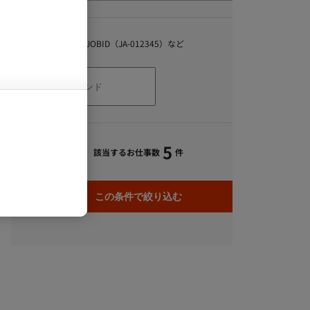
キーワード
スキル、職種、JOBID（JA-012345）など
5
該当するお仕事数
件
この条件で絞り込む