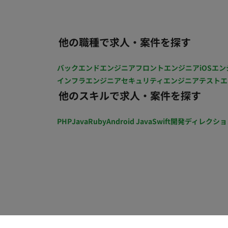
面設計、開発チームへの仕様連携から動作
を求めてます。 ■業務内容 当社の新規開発Webサービスのデザイン業務全般を担当していただきま
す。 ユーザー中心設計を行うことで使い
他の職種で求人・案件を探す
接に連携し、意思決定から実装までを担当
す。 ▼ユーザーヒアリングの実施 ・ターゲットユーザーとのインタビューやワークショップを
バックエンドエンジニア
フロントエンジニア
iOSエン
通じて、ニーズや課題を明確化します。 
インフラエンジニア
セキュリティエンジニア
テストエ
し、デザインに反映します。 ▼ユーザー
他のスキルで求人・案件を探す
解し、各機能がどのようにユーザーの目標
成します。 ▼ユースケースの洗い出し・
PHP
Java
Ruby
Android Java
Swift
開発ディレクショ
用して目標を達成するための一連の手順や
ーを設計します。 ▼情報設計 ・サービス全体の情報アーキテクチャを設計し、直感的なナビゲ
ーションを実現するための構造を構築しま
の設計を行います。 ▼Figmaを使用した
モックアップを作成します。 ・インタラ
を強化しま す。 ▼開発チームとの連携
なソリューションを提案します。 ・開発