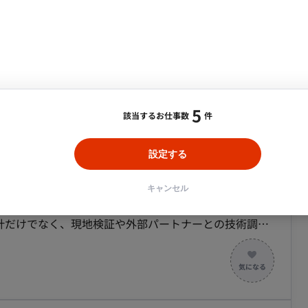
運⽤が軌道に乗ってきた段階でSaaS化を含め検討。 プ
・メディア運用
DX推進
ンサルタント・ITコンサルタント
れるフラットな組織です 〇リモートメインの環境。開
域を担当していただき、その後はフロントエンドやイン
に必要なソフトウェアライセンスの貸与制度を導⼊
ント・企画・セールス
採用・組織開発・制度設計
エンジニアリング
ok処理） ・認証‧認可機能、決済機能の実装 ・技術
社
act＋MUIを⽤
～/一部リモート/都内】モビリティ向け車載
peScript)で
5
該当するお仕事数
件
ipt フロ
務案件
 CDK(TypeScript), ECS on Fargate, Lambda, SQS
設定する
合・税別）
プロダクトオーナー：1名（CTOが 兼務） 〇
ト
スキル：
CAD, その他
エリア：
川崎市
最低稼働日数：
週2日
キャンセル
ebプロダクトデザイナー：2名 ・PdM：1名 ・プロダクト
ネージのハードウェア開発をリードし、企画から試作・量
ing Team：技術的な相談相手 ・Web開発：1名 ・
計だけでなく、現地検証や外部パートナーとの技術調整
ミュニケーション ▼ス
です。 ■業務内容・担当工程 【ハー
ング 〇デイリースクラム 〇スプリントレビュー（出
の整理 【筐体・機構設計】 デジタル
：Gather 〇バ
【試作・改善】 試作品の設計 組
ション：Slack 〇ストック情報：Notion, miro
ジェクト管理：Notion 〇開発⽣産性改善：Findy