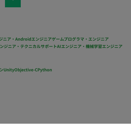
確認までを責任をもって担当していただけるデザイナー
やすいプロダクトを設計するだけでなく、開発チームと密
していただきます。 具体的な業務内容は以下の通りで
ジニア・Androidエンジニア
ゲームプログラマ・エンジニア
・ヒアリング結果を基に仕様をステークホルダーと議論
ンジニア・テクニカルサポート
AIエンジニア・機械学習エンジニア
ストーリーの定義 ・ユーザーのニーズと行動を深く理
達成に貢献するかを明確にするユーザーストーリーを作
ユーザーの業務フロー定義 ・ユーザーがサービスを利
ン
Unity
Objective-C
Python
プロセスを詳細に定義し、効率的かつ効果的な業務フロ
す。 ・コンテンツの配置、優先順位付け、ページ構成
画面案の作成 ・Figmaを活用し、ワイヤーフレームや
クティブなプロトタイプを作成し、開発チームとの連携
 ・プロジェクトの要件を理解し、デザイン面での最適
チームと密に連携し、デザインの実装をサポートしま