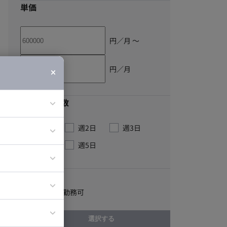
単価
円／月 〜
円／月
最低稼働日数
週1日
週2日
週3日
ア
週4日
週5日
ティブディレク
ジニア
こだわり
一部リモート勤務可
イエンティスト
選択する