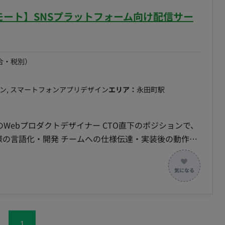
技術折衝 現地設置サポート 使用ツール
e(Gmail, GoogleCalendar, SpreadSheet） 〇
リモート】SNSプラットフォーム向け配信サー
9:00のうち数時間～を想定 契約期間：長期可
‧実装‧コードレビューに関われるフラットな組織です
ップに注⼒できます 〇開発に必要なソフトウェアライ
合・税別）
働き方 ・平日×週5日 ・基本10-
週1回を目安に永田町のオフィス出社
イン, スマートフォンアプリデザイン
エリア：
永田町駅
am所属のWebプロダクトデザイナー CTO直下のポジションで、
仕様の言語化・開発 チームへの仕様伝達・実装後の動作確
領域のプロダクトを開発しています。 現在、SNSプラ
を社内運用チーム向けにβリリース済みです。 今後は
SaaS化も視野に入れています。 ■募集背景 新
計(デザイン)人員の強化と、AI駆動開発を取り入れる
できる体制を目指しています。 今回は、要求整理から画
1