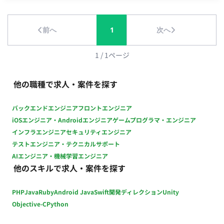
応じた機能追加、改修 ■チーム体制 専任のシステム担当者は現
在いません。 依頼主と直接やり取りを行い、プロジェクトを進
めていただきます。 ■環境 社内サーバー（オンプレミス環境）
前へ
1
次へ
■働き方 ・月の稼働時間：週1日もしくは月32時間～ ・フルリ
モート稼働: 可能 ・フレックス稼働: 可能 ■本案件の魅力 企業の
1
/
1
ページ
重要なシステム移行を担うことで、業務の効率化と安定性を直
接的に向上させる貢献を実感できます。
他の職種で求人・案件を探す
バックエンドエンジニア
フロントエンジニア
iOSエンジニア・Androidエンジニア
ゲームプログラマ・エンジニア
インフラエンジニア
セキュリティエンジニア
テストエンジニア・テクニカルサポート
AIエンジニア・機械学習エンジニア
他のスキルで求人・案件を探す
PHP
Java
Ruby
Android Java
Swift
開発ディレクション
Unity
Objective-C
Python