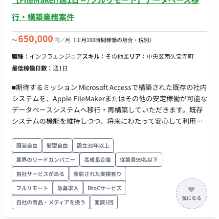
行・構築業務案件
650,000
〜
円／月
（※月160時間稼働の場合・税別）
職種：
インフラエンジニア
スキル：
その他
エリア：
中央区南久宝寺町
最低稼働日数：
週1日
■期待するミッション Microsoft Accessで構築された既存の社内
システムを、Apple FileMakerまたはその他の安定稼働が可能な
データベースシステムへ移行・再構築していただきます。既存
システムの機能を維持しつつ、将来にわたって安心して利用で
きる環境の構築を目指します。 ■企業の状況 現在、社内で使用
しているMicrosoft Access（バージョン2007～2010、パソコン
服装自由
髪型自由
設立30年以上
ごとに異なる）による業務システムの見直しと刷新を検討して
業界のリードカンパニー
高成長企業
従業員99名以下
います。なお、Apple社のFileMakerへの移行を検討段階です。
自社サービスがある
表彰された実績有り
（要相談） ■業務内容 【既存Accessシステムの理解と新システ
ムへの移行】 ・既存Accessシステムの機能、データ構造のヒ
フルリモート
急募求人
BtoCサービス
アリングと分析 ・FileMaker、またはその他提案されたデータ
自社の商品・メディアを扱う
面談1回
ベースシステムでの設計/開発/構築 ・データ移行作業 ・必要に