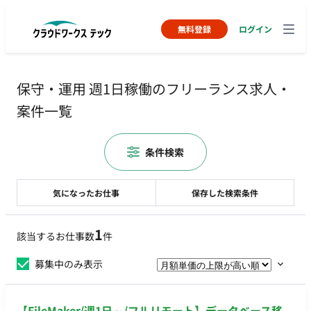
無料登録
ログイン
保守・運用 週1日稼働のフリーランス求人・
案件一覧
条件検索
気になったお仕事
保存した検索条件
1
該当するお仕事数
件
募集中のみ表示
【FileMaker/週1日～/フルリモート】データベース移