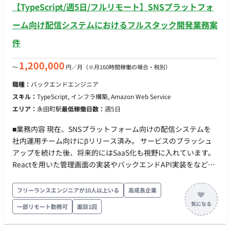
【TypeScript/週5日/フルリモート】SNSプラットフォ
AWS, CDK(TypeScript), ECS on Fargate, Lambda, SQS ・その
他：GitHub, GitHub Actions ■チーム体制 ・開発者：3名〜4名
ーム向け配信システムにおけるフルスタック開発業務案
・プロダクトオーナー：1名（CTOが 兼務） ■開発スタイル・
件
コミュニケーション ▼スプリント(半⽉） 〇スプリントプラ
ンニング 〇デイリースクラム 〇スプリントレビュー（出
1,200,000
〜
円／月
（※月160時間稼働の場合・税別）
社。半⽉に1度） 〇スプリントレトロスペクティブ ▼同期コ
ミュニケーション：Gather 〇バーチャルオフィスに出社
職種：
バックエンドエンジニア
〇⾮同期コミュニケーション：Slack 〇ストック情報：
スキル：
TypeScript, インフラ構築, Amazon Web Service
Notion, miro 〇画⾯デザイン：Figma, miro 〇プロジェク
エリア：
永田町駅
最低稼働日数：
週5日
ト管理：Notion 〇開発⽣産性改善：Findy Team+ 〇グルー
プウェア： GoogleWorkspace(Gmail, GoogleCalendar,
■業務内容 現在、SNSプラットフォーム向けの配信システムを
SpreadSheet） 〇モブプロ‧ペアプロ ■会社・求人の魅力 〇
社内運用チーム向けにβリリース済み。 サービスのブラッシュ
新規プロダクトとなり、ライブラリ選定等の技術選定に関われ
アップを続けた後、将来的にはSaaS化も視野に入れています。
ます 〇雇⽤形態に関わらず、設計‧実装‧コードレビューに関
Reactを用いた管理画面の実装やバックエンドAPI実装をなど、
われるフラットな組織です 〇リモートメインの環境。開発‧ス
幅広い領域へ関わっていただける環境です。 ■実装範囲 当面は
キルアップに注⼒できます 〇開発に必要なソフトウェアライ
権限機能、アカウント招待、MFAを中心に開発していただきま
フリーランスエンジニアが10人以上いる
高成長企業
センスの貸与制度を導⼊(Cursorなどの有料IDE 等を無償貸与）
す。 その後は徐々にサービス特有の機能開発をお任せする予定
一部リモート勤務可
面談1回
■働き方 ・平日×週5日 ・基本10-19時 ※相談可能 ・基本リモ
です。 ・配信用管理画面の実装 →運用担当者が操作するブラ
ートだが、月1回永田町のオフィス出社
ウザ画面 ・Webページに組み込むタグの実装 →LOAへの流入