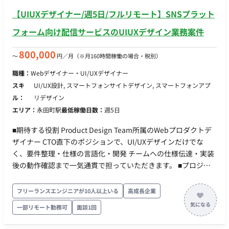
元管理 ・LIFFアプリの構築 →LINE上で動くwebviewアプリ ■
【UIUXデザイナー/週5日/フルリモート】SNSプラット
開発環境 ・フロント：React, MUI, TypeScript ・バックエン
ド：node, TypeScript ・インフラ：AWS, CDK(TypeScript), ECS
フォーム向け配信サービスのUIUXデザイン業務案件
on Fargate, Lambda, SQS ・その他：GitHub, GitHub Actions
■チーム体制 ・開発者：3名〜4名 ・プロダクトオーナー：1名
800,000
〜
円／月
（※月160時間稼働の場合・税別）
（CTOが 兼務） ■開発スタイル・コミュニケーション ▼スプ
職種：
Webデザイナー・UI/UXデザイナー
リント(半⽉） 〇スプリントプランニング 〇デイリースク
スキ
UI/UX設計, スマートフォンサイトデザイン, スマートフォンアプ
ラム 〇スプリントレビュー（出社。半⽉に1度） 〇スプリ
ル：
リデザイン
ントレトロスペクティブ ▼同期コミュニケーション：Gather
エリア：
永田町駅
最低稼働日数：
週5日
〇バーチャルオフィスに出社 〇⾮同期コミュニケーショ
ン：Slack 〇ストック情報：Notion, miro 〇画⾯デザイ
■期待する役割 Product Design Team所属のWebプロダクトデ
ン：Figma, miro 〇プロジェクト管理：Notion 〇開発⽣産
ザイナー CTO直下のポジションで、UI/UXデザインだけでな
性改善：Findy Team+ 〇グループウェア：
く、要件整理・仕様の言語化・開発 チームへの仕様伝達・実装
GoogleWorkspace(Gmail, GoogleCalendar, SpreadSheet）
後の動作確認まで一気通貫で担っていただきます。 ■プロジェ
〇モブプロ‧ペアプロ ■会社・求人の魅力 〇新規プロダクトと
クト概要 Web広告マーケティング支援会社の新規事業として、
なり、ライブラリ選定等の技術選定に関われます 〇雇⽤形態
マーケティングテクノロジー領域のプロダクトを開発していま
フリーランスエンジニアが10人以上いる
高成長企業
に関わらず、設計‧実装‧コードレビューに関われるフラットな組
す。 現在、SNSプラットフォーム向けのメッセージ配信システ
織です 〇リモートメインの環境。開発‧スキルアップに注⼒で
一部リモート勤務可
面談1回
ムを社内運用チーム向けにβリリース済みです。 今後はサービ
きます 〇開発に必要なソフトウェアライセンスの貸与制度を
スのブラッシュアップを進めながら、将来的なSaaS化も視野に
導⼊(Cursorなどの有料IDE 等を無償貸与） ■働き方 ・平日×週