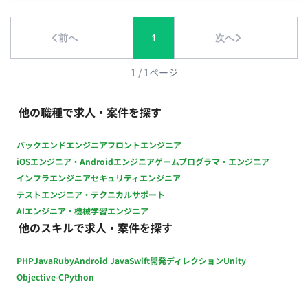
入れています。 ■募集背景 新規Webサービスの開発を進める中
5日 ・基本10-19時 ※相談可能 ・基本リモートだが、月1回永
で、上流設計(デザイン)人員の強化と、AI駆動開発を取り入れる
田町のオフィス出社
前へ
1
次へ
ことで、開発サイクルを高速に回すことができる体制を目指し
ています。 今回は、要求整理から画面設計、開発チームへの仕
様連携から動作確認までを責任をもって担当していただけるデ
1
/
1
ページ
ザイナーを求めてます。 ■業務内容 当社の新規開発Webサービ
スのデザイン業務全般を担当していただきます。 ユーザー中心
他の職種で求人・案件を探す
設計を行うことで使いやすいプロダクトを設計するだけでな
く、開発チームと密接に連携し、意思決定から実装までを担当
バックエンドエンジニア
フロントエンジニア
していただきます。 具体的な業務内容は以下の通りです。 ▼
iOSエンジニア・Androidエンジニア
ゲームプログラマ・エンジニア
ユーザーヒアリングの実施 ・ターゲットユーザーとのインタ
インフラエンジニア
セキュリティエンジニア
ビューやワークショップを通じて、ニーズや課題を明確化しま
テストエンジニア・テクニカルサポート
す。 ・ヒアリング結果を基に仕様をステークホルダーと議論
AIエンジニア・機械学習エンジニア
し、デザインに反映します。 ▼ユーザーストーリーの定義
他のスキルで求人・案件を探す
・ユーザーのニーズと行動を深く理解し、各機能がどのよう
にユーザーの目標達成に貢献するかを明確にするユーザースト
PHP
Java
Ruby
Android Java
Swift
開発ディレクション
Unity
ーリーを作成します。 ▼ユースケースの洗い出し・ユーザー
の業務フロー定義 ・ユーザーがサービスを利用して目標を達
Objective-C
Python
成するための一連の手順やプロセスを詳細に定義し、効率的か