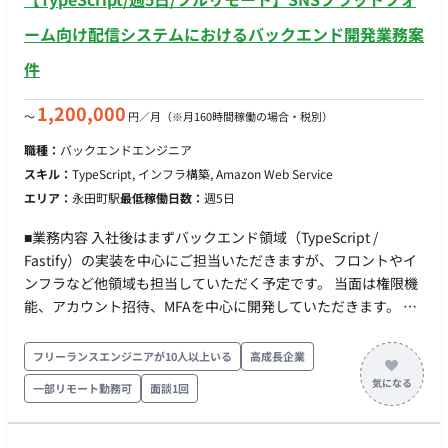
ーム向け配信システムにおけるバックエンド開発業務案
件
1,200,000
〜
円／月
（※月160時間稼働の場合・税別）
職種：
バックエンドエンジニア
スキル：
TypeScript, インフラ構築, Amazon Web Service
エリア：
永田町駅
最低稼働日数：
週5日
■業務内容 入社後はまずバックエンド領域（TypeScript /
Fastify）の実装を中心にご担当いただきますが、フロントやイ
ンフラなど他領域も担当していただく予定です。 当面は権限機
能、アカウント招待、MFAを中心に開発していただきます。 そ
の後は徐々に本システム特有の機能開発をお任せする予定で
す。 ■実装範囲 ・バックエンド（主担当領域） ・SNS向けメッ
フリーランスエンジニアが10人以上いる
高成長企業
セージ配信機能の構築（大量配信・webhook処理） ・認証・認
一部リモート勤務可
面談1回
可機能、決済機能の実装 ・技術選定、アーキテクチャ設計 ・集
計基盤の構築など ■開発環境 ・フロント：React, MUI,
TypeScript ・バックエンド：node, TypeScript ・インフラ：