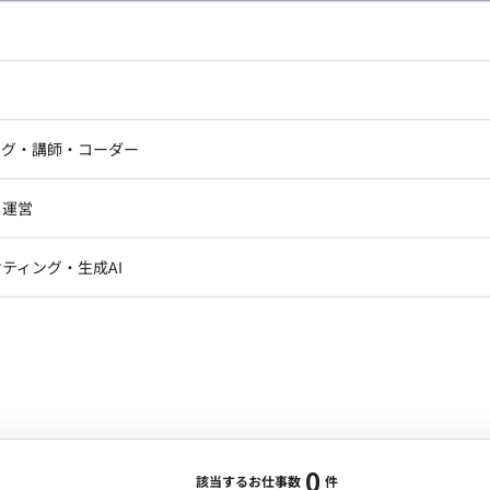
し広い条件設定で検索してみてください。
ドエンジニア
フロントエンジニア
ニア・Androidエンジニア
ゲームプログラマ・エンジニ
アートディレクター・クリエイ
ナー・UI/UXデザイナー
ンジニア
セキュリティエンジニア
ング・講師・コーダー
ター
ジニア・テクニカルサポート
AIエンジニア・機械学習エン
ー
Webライター
クデザイナー・CGデザイナー・イ
ジニア・Androidエンジニア
ゲームプログラマ・エンジニア
・運営
ター
ンジニア・テクニカルサポート
AIエンジニア・機械学習エンジニア
訳・その他ライター
レクター・プロデューサー・プロジェ
データアナリスト・データサ
ティング・生成AI
ジャー
・メディア運用
DX推進
ン
Unity
Objective-C
Python
ンサルタント・ITコンサルタント
ント・企画・セールス
採用・組織開発・制度設計
エンジニアリング
0
該当するお仕事数
件