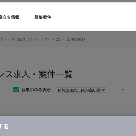
役立ち情報
募集案件
ステック（旧クラウドテック）
>
QA
>
上場を視野
ランス求人・案件一覧
募集中のみ表示
仕事は見つかりませんでした。
する