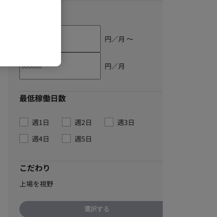
単価
円／月 〜
円／月
最低稼働日数
週1日
週2日
週3日
週4日
週5日
こだわり
上場を視野
選択する