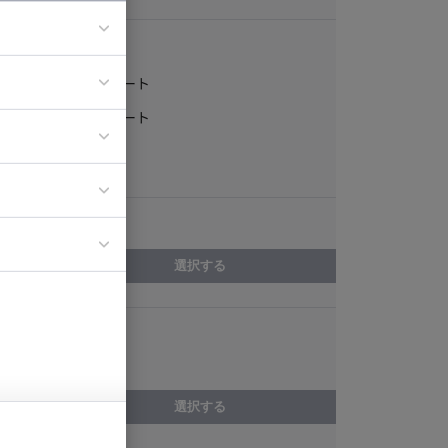
稼働形態
フルリモート
ア
一部リモート
ティブディレク
常駐
ジニア
エリア
イエンティスト
選択する
スキル
QA
選択する