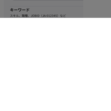
キーワード
スキル、職種、JOBID（JA-012345）など
0
該当するお仕事数
件
この条件で絞り込む
ル
利用規約
個人情報保護方針
サイトマップ