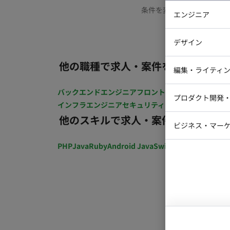
条件を変更するか、もう少
エンジニア
バックエン
デザイン
iOSエンジ
他の職種で求人・案件を探す
Webデザイ
インフラエ
編集・ライティ
テストエン
Webコーダ
グラフィッ
バックエンドエンジニア
フロントエンジニア
iOSエン
プロダクト開発
ラストレー
インフラエンジニア
セキュリティエンジニア
テストエ
編集者・翻
他のスキルで求人・案件を探す
Webディ
ビジネス・マーケ
クトマネー
マーケター
PHP
Java
Ruby
Android Java
Swift
開発ディレクショ
システムコ
コンサルタ
プロンプト