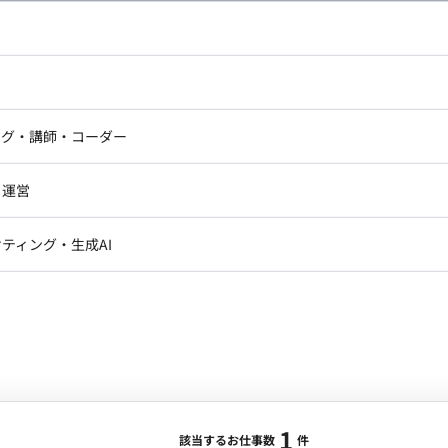
合・税別）
ト
スキル：
その他
エリア：
勝どき
最低稼働日数：
週3日
ドエンジニア
フロントエンジニア
ニア・Androidエンジニア
ゲームプログラマ・エンジニ
ートを受けながらの、グループ独自のセキュリティガイド
アートディレクター・クリエイ
ナー・UI/UXデザイナー
づき、基準を満たすための具体的な改善ロードマップの検
ンジニア
セキュリティエンジニア
ング・講師・コーダー
ター
ュリティ知見の蓄積と共有 ■ 【期待するミッ
ジニア・テクニカルサポート
AIエンジニア・機械学習エン
ー
Webライター
クデザイナー・CGデザイナー・イ
・運営
ター
訳・その他ライター
各システムが基準をクリアするためのロードマップを自
レクター・プロデューサー・プロジェ
データアナリスト・データサ
セキュリティアセスメン
ティング・生成AI
ジャー
リティ戦略を学びながら、ガイドライン策定から実システ
1
・メディア運用
DX推進
ンサルタント・ITコンサルタント
層からのレビューを受けつつ、着実にスキルアップでき
ント・企画・セールス
採用・組織開発・制度設計
度） リ
エンジニアリング
きオフィスにて打ち合わせのため出社） 交通費：別途支
0の間で柔軟に調整いただけます）
ジニア・Androidエンジニア
ゲームプログラマ・エンジニア
1
ンジニア・テクニカルサポート
AIエンジニア・機械学習エンジニア
該当するお仕事数
件