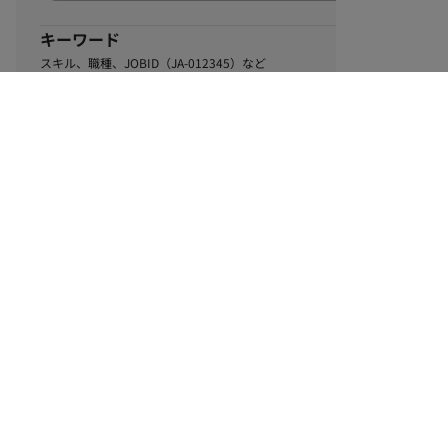
キーワード
スキル、職種、JOBID（JA-012345）など
1
該当するお仕事数
件
この条件で絞り込む
ル
利用規約
個人情報保護方針
サイトマップ