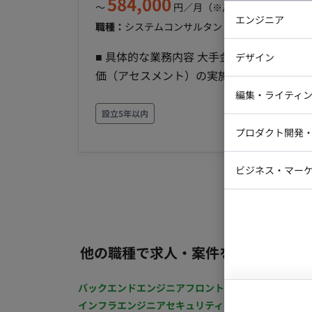
584,000
〜
円／月
（※月160時間稼働の場
エンジニア
職種：
システムコンサルタント・ITコンサルタン
バックエン
■ 具体的な業務内容 大手金融グループ内のシステムを対象とした、セキュリティ基準への準拠性評
デザイン
iOSエンジ
価（アセスメント）の実施 有識者のサポ
Webデザイ
ライン策定および改訂支援 評価結果に基
インフラエ
編集・ライティ
討・作成 プロジェクト内でのレビューを通じた、セキ
設立5年以内
テストエン
Webコーダ
グラフィッ
ション】 まずは既存の基準に基づいた正確なアセスメントを実施いただくことを期待します。将来
プロダクト開発
ラストレー
編集者・翻
的には、有識者からのナレッジを吸収し、
Webディ
ら描けるリーダー候補としての活躍を期待しています。 ■ 【業務内容】 【
ビジネス・マーケ
クトマネー
ト・レビュー】 経営寄りの視点でセキュ
マーケター
システムコ
ムの評価まで幅広く担当します。ベテラン
コンサルタ
る環境です。 ■ 【チーム体制】 全体：15〜16名 ※有識者が若手や他メンバーにレクチャーしなが
ら進行している、教育体制のあるチームです。 ■ 【働き方】 稼働量：週3日〜（月80時間程
プロンプト
他の職種で求人・案件を探す
モート稼働：一部リモート（週1日は勝ど
給 フレックス稼働：可能（9:00〜18:0
バックエンドエンジニア
フロントエンジニア
iOSエン
インフラエンジニア
セキュリティエンジニア
テストエ