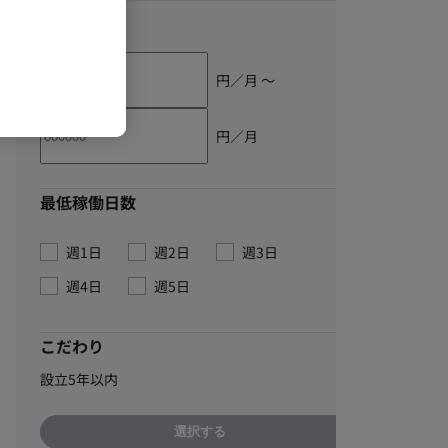
単価
円／月 〜
円／月
最低稼働日数
週1日
週2日
週3日
週4日
週5日
こだわり
設立5年以内
選択する