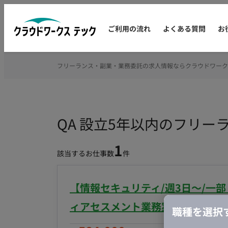
ご利用の流れ
よくある質問
お
フリーランス・副業・業務委託の求人情報ならクラウドワーク
QA 設立5年以内のフリー
1
該当するお仕事数
件
【情報セキュリティ/週3日〜/一
ィアセスメント業務案件
職種を選択