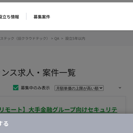
役立ち情報
募集案件
ステック（旧クラウドテック）
>
QA
>
設立5年以内
ランス求人・案件一覧
募集中のみ表示
部リモート】大手金融グループ向けセキュリテ
する