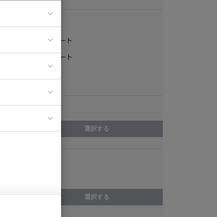
稼働形態
フルリモート
ア
一部リモート
ティブディレク
常駐
ジニア
エリア
イエンティスト
選択する
スキル
QA
選択する