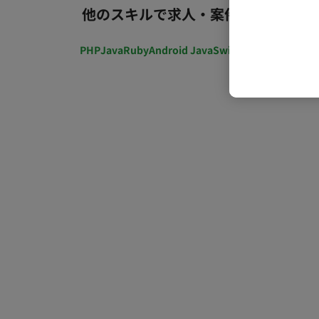
他のスキルで求人・案件を探す
PHP
Java
Ruby
Android Java
Swift
開発ディレクショ