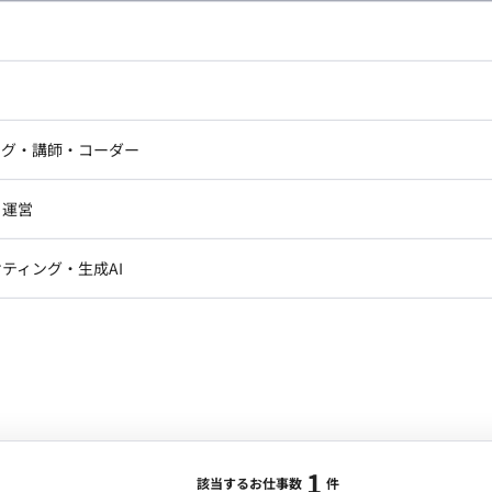
合・税別）
キル：
その他
エリア：
新宿駅
最低稼働日数：
週5日
ドエンジニア
フロントエンジニア
す。 ■担当工程（業務範囲） テスト
ニア・Androidエンジニア
ゲームプログラマ・エンジニ
アートディレクター・クリエイ
ナー・UI/UXデザイナー
す。 ・数か月に1回出社いただきたいです。 ■働き
ンジニア
セキュリティエンジニア
ング・講師・コーダー
ター
たします。
ジニア・テクニカルサポート
AIエンジニア・機械学習エン
ー
Webライター
クデザイナー・CGデザイナー・イ
・運営
ター
訳・その他ライター
レクター・プロデューサー・プロジェ
データアナリスト・データサ
ティング・生成AI
ジャー
1
・メディア運用
DX推進
ンサルタント・ITコンサルタント
ント・企画・セールス
採用・組織開発・制度設計
エンジニアリング
ジニア・Androidエンジニア
ゲームプログラマ・エンジニア
1
ンジニア・テクニカルサポート
AIエンジニア・機械学習エンジニア
該当するお仕事数
件