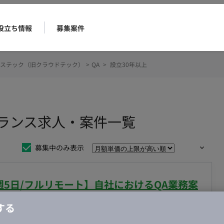
役立ち情報
募集案件
ステック（旧クラウドテック）
>
QA
>
設立30年以上
ーランス求人・案件一覧
募集中のみ表示
週5日/フルリモート】自社におけるQA業務案
する