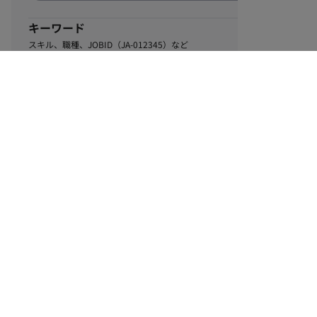
キーワード
スキル、職種、JOBID（JA-012345）など
1
該当するお仕事数
件
この条件で絞り込む
ル
利用規約
個人情報保護方針
サイトマップ