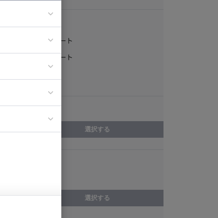
稼働形態
フルリモート
ア
一部リモート
ティブディレク
常駐
ジニア
エリア
イエンティスト
選択する
スキル
QA
選択する