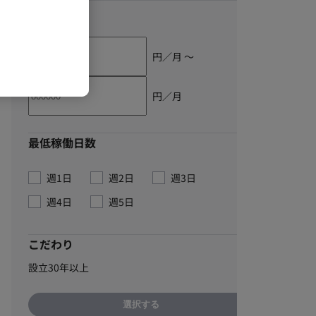
単価
円／月 〜
円／月
最低稼働日数
週1日
週2日
週3日
週4日
週5日
こだわり
設立30年以上
選択する