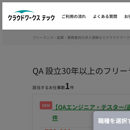
ご利用の流れ
よくある質問
お
フリーランス・副業・業務委託の求人情報ならクラウドワーク
QA 設立30年以上のフリ
1
該当するお仕事数
件
NEW
【QAエンジニア・テスター/
件
職種を選択