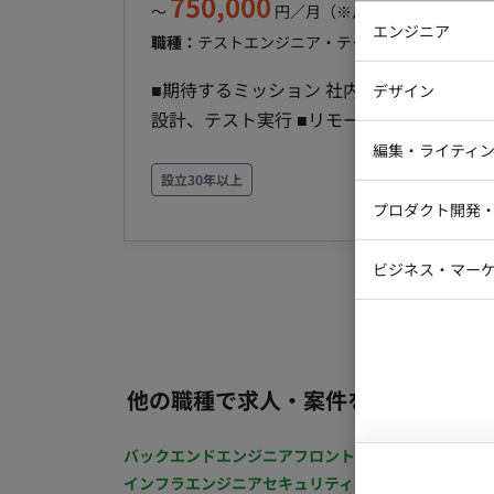
750,000
〜
円／月
（※月160時間稼働の場
エンジニア
職種：
テストエンジニア・テクニカルサポート
ス
バックエン
■期待するミッション 社内におけるQA業務をご担当いただきま
デザイン
iOSエンジ
設計、テスト実行 ■リモート稼働について ・基本リモートワークで可能ですが、初日はPCセットア
Webデザイ
ップの関係で新宿へ出社いただけますと幸いで
インフラエ
編集・ライティ
方 ・週5稼働（平日）可能な方でお願いい
設立30年以上
テストエン
Webコーダ
グラフィッ
プロダクト開発
ラストレー
編集者・翻
Webディ
ビジネス・マーケ
クトマネー
マーケター
システムコ
コンサルタ
プロンプト
他の職種で求人・案件を探す
バックエンドエンジニア
フロントエンジニア
iOSエン
インフラエンジニア
セキュリティエンジニア
テストエ