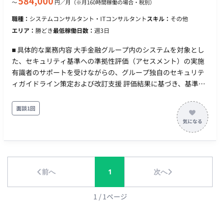
584,000
〜
円／月
（※月160時間稼働の場合・税別）
職種：
システムコンサルタント・ITコンサルタント
スキル：
その他
エリア：
勝どき
最低稼働日数：
週3日
■ 具体的な業務内容 大手金融グループ内のシステムを対象とし
た、セキュリティ基準への準拠性評価（アセスメント）の実施
有識者のサポートを受けながらの、グループ独自のセキュリテ
ィガイドライン策定および改訂支援 評価結果に基づき、基準を
満たすための具体的な改善ロードマップの検討・作成 プロジェ
クト内でのレビューを通じた、セキュリティ知見の蓄積と共有
面談1回
■ 【期待するミッション】 まずは既存の基準に基づいた正確な
アセスメントを実施いただくことを期待します。将来的には、
有識者からのナレッジを吸収し、各システムが基準をクリアす
るためのロードマップを自ら描けるリーダー候補としての活躍
を期待しています。 ■ 【業務内容】 【セキュリティアセスメン
前へ
1
次へ
ト・レビュー】 経営寄りの視点でセキュリティ戦略を学びなが
ら、ガイドライン策定から実システムの評価まで幅広く担当し
ます。ベテラン層からのレビューを受けつつ、着実にスキルア
1
/
1
ページ
ップできる環境です。 ■ 【チーム体制】 全体：15〜16名 ※有
識者が若手や他メンバーにレクチャーしながら進行している、