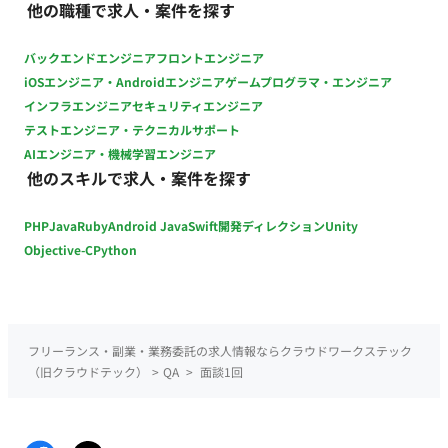
他の職種で求人・案件を探す
教育体制のあるチームです。 ■ 【働き方】 稼働量：週3日〜
（月80時間程度） リモート稼働：一部リモート（週1日は勝ど
バックエンドエンジニア
フロントエンジニア
きオフィスにて打ち合わせのため出社） 交通費：別途支給 フレ
iOSエンジニア・Androidエンジニア
ゲームプログラマ・エンジニア
ックス稼働：可能（9:00〜18:00の間で柔軟に調整いただけま
インフラエンジニア
セキュリティエンジニア
す）
テストエンジニア・テクニカルサポート
AIエンジニア・機械学習エンジニア
他のスキルで求人・案件を探す
PHP
Java
Ruby
Android Java
Swift
開発ディレクション
Unity
Objective-C
Python
フリーランス・副業・業務委託の求人情報ならクラウドワークステック
（旧クラウドテック）
>
QA
>
面談1回