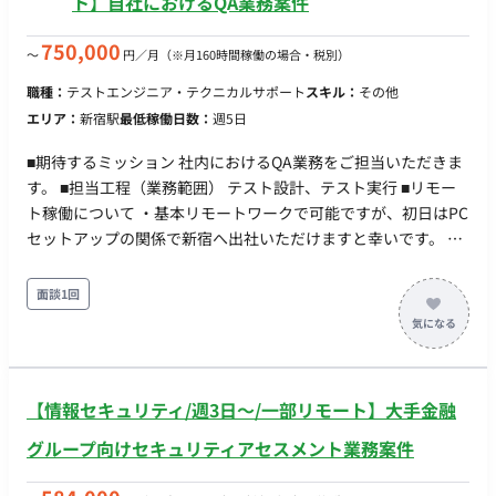
ト】自社におけるQA業務案件
750,000
〜
円／月
（※月160時間稼働の場合・税別）
職種：
テストエンジニア・テクニカルサポート
スキル：
その他
エリア：
新宿駅
最低稼働日数：
週5日
■期待するミッション 社内におけるQA業務をご担当いただきま
す。 ■担当工程（業務範囲） テスト設計、テスト実行 ■リモー
ト稼働について ・基本リモートワークで可能ですが、初日はPC
セットアップの関係で新宿へ出社いただけますと幸いです。 ・
数か月に1回出社いただきたいです。 ■働き方 ・週5稼働（平
日）可能な方でお願いいたします。
面談1回
【情報セキュリティ/週3日〜/一部リモート】大手金融
グループ向けセキュリティアセスメント業務案件