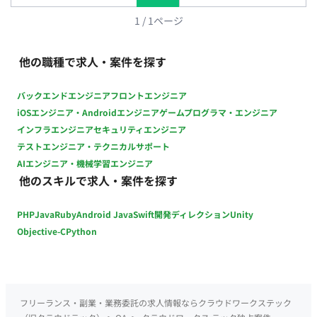
QAエンジニア1名 ■開発環境 言語：PHP(Laravel)
,JavaScript(React+TypeScript),Go フレームワーク：Laravel イ
1
/
1
ページ
ンフラ：AWS (EC2,RDS,CloudFrontなど) ツール：Zenhub,
Miro, Notion, Slack, Zoom, Google Meet ■案件の魅力（会社に
他の職種で求人・案件を探す
ついて・サービスについて） 【エンジニア専用の福利厚生】 ・
PC貸与（基本はMac） ・希望あれば有償IDEライセンス付与 ・
バックエンドエンジニア
フロントエンジニア
技術本の貸出機能を自由に使うことが可能※リクエスト可能 ・
iOSエンジニア・Androidエンジニア
ゲームプログラマ・エンジニア
スキルアップに関して：２週に１度の社内での勉強会（輪読
インフラエンジニア
セキュリティエンジニア
会）あり ・エンジニア主導のサービス開発（例：エンジニアが
テストエンジニア・テクニカルサポート
できる範囲で開発してもらえるように開発納期はエンジニア握
AIエンジニア・機械学習エンジニア
っているなど） ・サービス志向のあるメンバーが多い ・エンジ
他のスキルで求人・案件を探す
ニア向けの予算がしっかりとあり、エンジニア向けの様々なツ
ール・新サービスも取り入れるようにしている（例：受け入れ
PHP
Java
Ruby
Android Java
Swift
開発ディレクション
Unity
テストの自動化できるツールなど） ■働き方 ・基本的にリモー
ト稼働ですが、検証端末を利用する際に出社する必要があるた
Objective-C
Python
め、六本木一丁目のオフィスに出社可能な方のみの募集とさせ
ていただきます。
フリーランス・副業・業務委託の求人情報ならクラウドワークステック