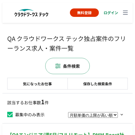
無料登録
ログイン
QA クラウドワークス テック独占案件のフリ
ーランス求人・案件一覧
条件検索
気になったお仕事
保存した検索条件
1
該当するお仕事数
件
募集中のみ表示
【QAエンジニア/週5日/フルリモート】DMM Boost社