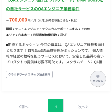
の自社サービスのQAエンジニア業務案件
700,000
〜
円／月
（※月160時間稼働の場合・税別）
職種：
テストエンジニア・テクニカルサポート
スキル：
その他
エリア：
六本木一丁目駅
最低稼働日数：
週5日
■期待するミッション 今回の募集は、QAエンジニア経験者向け
となります！ 自社SaaSの品質管理がミッションです。 個人情
報や経営の根幹を担うサービスにおいて、安定した品質の高い
プロダクトの提供は必要不可欠です。 スクラムチームにQA担当
は1名のみの体制で業務を進めていただきます。 仕様策定から
関わり、テスト計画・設計・作成・実施までを主体的に遂行い
クラウドワークス テック独占案件
ただきます。 ■担当工程（業務範囲） Webアプリケーションの
開発チームとして、テスト設計からテストまでの業務を行なっ
ていただきます。 - テスト設計書の作成・実施 - 新機能・既存機
能の不具合修正の検証 - Autifyによるリグレッションテスト作成
■チーム体制 チーム構成のイメージ フロントエンドエンジニア2
前へ
1
次へ
名、サーバーサイドエンジニア2名、PO1名、デザイナー1名、