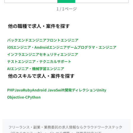
応じた機能追加、改修 ■チーム体制 専任のシステム担当者は現
在いません。 依頼主と直接やり取りを行い、プロジェクトを進
1
/
1
ページ
めていただきます。 ■環境 社内サーバー（オンプレミス環境）
■働き方 ・月の稼働時間：週1日もしくは月32時間～ ・フルリ
他の職種で求人・案件を探す
モート稼働: 可能 ・フレックス稼働: 可能 ■本案件の魅力 企業の
重要なシステム移行を担うことで、業務の効率化と安定性を直
バックエンドエンジニア
フロントエンジニア
接的に向上させる貢献を実感できます。
iOSエンジニア・Androidエンジニア
ゲームプログラマ・エンジニア
インフラエンジニア
セキュリティエンジニア
テストエンジニア・テクニカルサポート
AIエンジニア・機械学習エンジニア
他のスキルで求人・案件を探す
PHP
Java
Ruby
Android Java
Swift
開発ディレクション
Unity
Objective-C
Python
フリーランス・副業・業務委託の求人情報ならクラウドワークステック