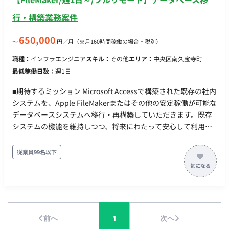
行・構築業務案件
650,000
〜
円／月
（※月160時間稼働の場合・税別）
職種：
インフラエンジニア
スキル：
その他
エリア：
中央区南久宝寺町
最低稼働日数：
週1日
■期待するミッション Microsoft Accessで構築された既存の社内
システムを、Apple FileMakerまたはその他の安定稼働が可能な
データベースシステムへ移行・再構築していただきます。既存
システムの機能を維持しつつ、将来にわたって安心して利用で
きる環境の構築を目指します。 ■企業の状況 現在、社内で使用
しているMicrosoft Access（バージョン2007～2010、パソコン
従業員99名以下
ごとに異なる）による業務システムの見直しと刷新を検討して
います。なお、Apple社のFileMakerへの移行を検討段階です。
（要相談） ■業務内容 【既存Accessシステムの理解と新システ
ムへの移行】 ・既存Accessシステムの機能、データ構造のヒ
アリングと分析 ・FileMaker、またはその他提案されたデータ
前へ
1
次へ
ベースシステムでの設計/開発/構築 ・データ移行作業 ・必要に