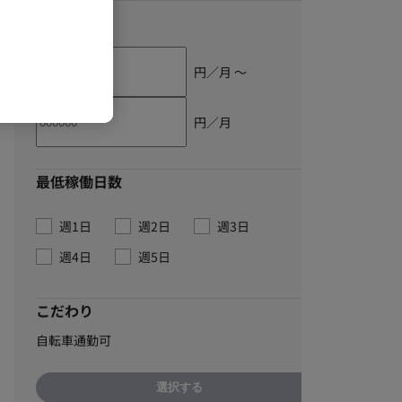
単価
円／月 〜
円／月
最低稼働日数
週1日
週2日
週3日
週4日
週5日
こだわり
自転車通勤可
選択する