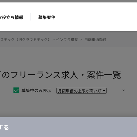
お役立ち情報
募集案件
ステック（旧クラウドテック）
>
インフラ構築
>
自転車通勤可
可のフリーランス求人・案件一覧
募集中のみ表示
仕事は見つかりませんでした。
する