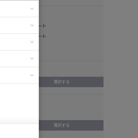
稼働形態
フルリモート
ア
一部リモート
ティブディレク
常駐
ジニア
エリア
イエンティスト
選択する
スキル
インフラ構築
選択する