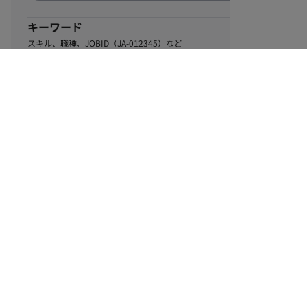
キーワード
スキル、職種、JOBID（JA-012345）など
0
該当するお仕事数
件
この条件で絞り込む
ル
利用規約
個人情報保護方針
サイトマップ