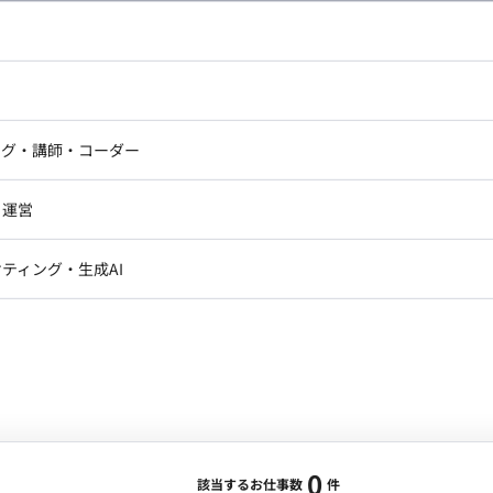
し広い条件設定で検索してみてください。
ドエンジニア
フロントエンジニア
ニア・Androidエンジニア
ゲームプログラマ・エンジニ
アートディレクター・クリエイ
ナー・UI/UXデザイナー
ンジニア
セキュリティエンジニア
ング・講師・コーダー
ター
ジニア・テクニカルサポート
AIエンジニア・機械学習エン
ー
Webライター
クデザイナー・CGデザイナー・イ
ジニア・Androidエンジニア
ゲームプログラマ・エンジニア
・運営
ター
ンジニア・テクニカルサポート
AIエンジニア・機械学習エンジニア
訳・その他ライター
レクター・プロデューサー・プロジェ
データアナリスト・データサ
ティング・生成AI
ジャー
・メディア運用
DX推進
ン
Unity
Objective-C
Python
ンサルタント・ITコンサルタント
ント・企画・セールス
採用・組織開発・制度設計
エンジニアリング
0
該当するお仕事数
件