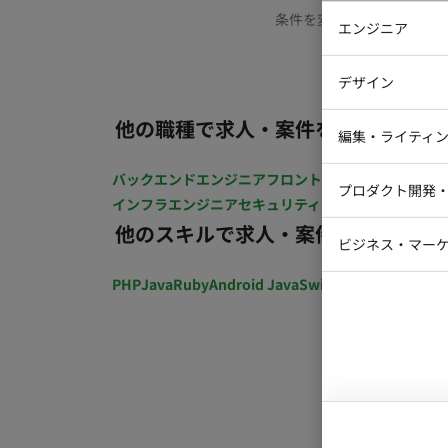
条件を変更するか、もう少
エンジニア
バックエン
デザイン
iOSエンジ
他の職種で求人・案件を探す
Webデザイ
インフラエ
編集・ライティ
テストエン
Webコーダ
グラフィッ
バックエンドエンジニア
フロントエンジニア
iOSエン
プロダクト開発
ラストレー
インフラエンジニア
セキュリティエンジニア
テストエ
編集者・翻
他のスキルで求人・案件を探す
Webディ
ビジネス・マーケ
クトマネー
マーケター
PHP
Java
Ruby
Android Java
Swift
開発ディレクショ
システムコ
コンサルタ
プロンプト