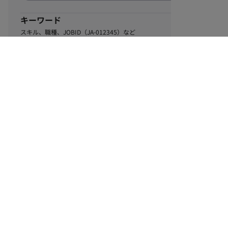
キーワード
スキル、職種、JOBID（JA-012345）など
0
該当するお仕事数
件
この条件で絞り込む
ル
利用規約
個人情報保護方針
サイトマップ