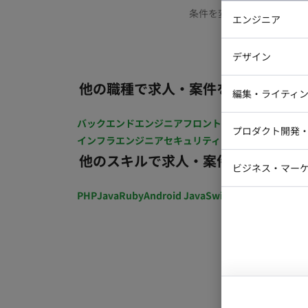
条件を変更するか、もう少
エンジニア
バックエン
デザイン
iOSエンジ
他の職種で求人・案件を探す
Webデザイ
インフラエ
編集・ライティ
テストエン
Webコーダ
グラフィッ
バックエンドエンジニア
フロントエンジニア
iOSエン
プロダクト開発
ラストレー
インフラエンジニア
セキュリティエンジニア
テストエ
編集者・翻
他のスキルで求人・案件を探す
Webディ
ビジネス・マーケ
クトマネー
マーケター
PHP
Java
Ruby
Android Java
Swift
開発ディレクショ
システムコ
コンサルタ
プロンプト