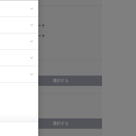
稼働形態
フルリモート
ア
一部リモート
ティブディレク
常駐
ジニア
エリア
イエンティスト
選択する
スキル
インフラ構築
選択する