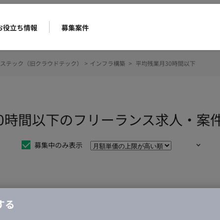
お役立ち情報
募集案件
ステック（旧クラウドテック）
>
インフラ構築
>
平均残業月30時間以下
30時間以下のフリーランス求人・案
募集中のみ表示
仕事は見つかりませんでした。
する