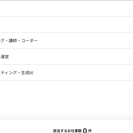
し広い条件設定で検索してみてください。
ドエンジニア
フロントエンジニア
ニア・Androidエンジニア
ゲームプログラマ・エンジニ
アートディレクター・クリエイ
ナー・UI/UXデザイナー
ンジニア
セキュリティエンジニア
ング・講師・コーダー
ター
ジニア・テクニカルサポート
AIエンジニア・機械学習エン
ー
Webライター
クデザイナー・CGデザイナー・イ
ジニア・Androidエンジニア
ゲームプログラマ・エンジニア
・運営
ター
ンジニア・テクニカルサポート
AIエンジニア・機械学習エンジニア
訳・その他ライター
レクター・プロデューサー・プロジェ
データアナリスト・データサ
ティング・生成AI
ジャー
・メディア運用
DX推進
ン
Unity
Objective-C
Python
ンサルタント・ITコンサルタント
ント・企画・セールス
採用・組織開発・制度設計
エンジニアリング
0
該当するお仕事数
件