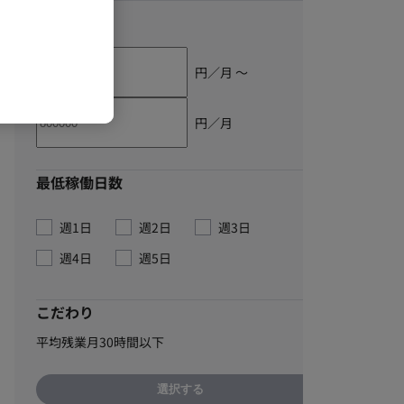
単価
円／月 〜
円／月
最低稼働日数
週1日
週2日
週3日
週4日
週5日
こだわり
平均残業月30時間以下
選択する