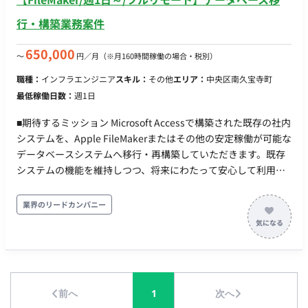
行・構築業務案件
650,000
〜
円／月
（※月160時間稼働の場合・税別）
職種：
インフラエンジニア
スキル：
その他
エリア：
中央区南久宝寺町
最低稼働日数：
週1日
■期待するミッション Microsoft Accessで構築された既存の社内
システムを、Apple FileMakerまたはその他の安定稼働が可能な
データベースシステムへ移行・再構築していただきます。既存
システムの機能を維持しつつ、将来にわたって安心して利用で
きる環境の構築を目指します。 ■企業の状況 現在、社内で使用
しているMicrosoft Access（バージョン2007～2010、パソコン
業界のリードカンパニー
ごとに異なる）による業務システムの見直しと刷新を検討して
います。なお、Apple社のFileMakerへの移行を検討段階です。
（要相談） ■業務内容 【既存Accessシステムの理解と新システ
ムへの移行】 ・既存Accessシステムの機能、データ構造のヒ
アリングと分析 ・FileMaker、またはその他提案されたデータ
前へ
1
次へ
ベースシステムでの設計/開発/構築 ・データ移行作業 ・必要に