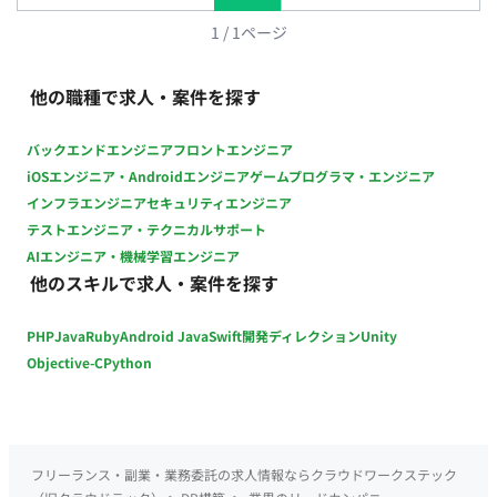
応じた機能追加、改修 ■チーム体制 専任のシステム担当者は現
在いません。 依頼主と直接やり取りを行い、プロジェクトを進
1
/
1
ページ
めていただきます。 ■環境 社内サーバー（オンプレミス環境）
■働き方 ・月の稼働時間：週1日もしくは月32時間～ ・フルリ
他の職種で求人・案件を探す
モート稼働: 可能 ・フレックス稼働: 可能 ■本案件の魅力 企業の
重要なシステム移行を担うことで、業務の効率化と安定性を直
バックエンドエンジニア
フロントエンジニア
接的に向上させる貢献を実感できます。
iOSエンジニア・Androidエンジニア
ゲームプログラマ・エンジニア
インフラエンジニア
セキュリティエンジニア
テストエンジニア・テクニカルサポート
AIエンジニア・機械学習エンジニア
他のスキルで求人・案件を探す
PHP
Java
Ruby
Android Java
Swift
開発ディレクション
Unity
Objective-C
Python
フリーランス・副業・業務委託の求人情報ならクラウドワークステック